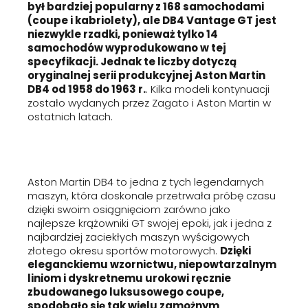
był bardziej popularny z 168 samochodami
(coupe i kabriolety), ale DB4 Vantage GT jest
niezwykle rzadki, ponieważ tylko 14
samochodów wyprodukowano w tej
specyfikacji. Jednak te liczby dotyczą
oryginalnej serii produkcyjnej Aston Martin
DB4 od 1958 do 1963 r.
. Kilka modeli kontynuacji
zostało wydanych przez Zagato i Aston Martin w
ostatnich latach.
Aston Martin DB4 to jedna z tych legendarnych
maszyn, która doskonale przetrwała próbę czasu
dzięki swoim osiągnięciom zarówno jako
najlepsze krążowniki GT swojej epoki, jak i jedna z
najbardziej zaciekłych maszyn wyścigowych
złotego okresu sportów motorowych.
Dzięki
eleganckiemu wzornictwu, niepowtarzalnym
liniom i dyskretnemu urokowi ręcznie
zbudowanego luksusowego coupe,
spodobało się tak wielu zamożnym