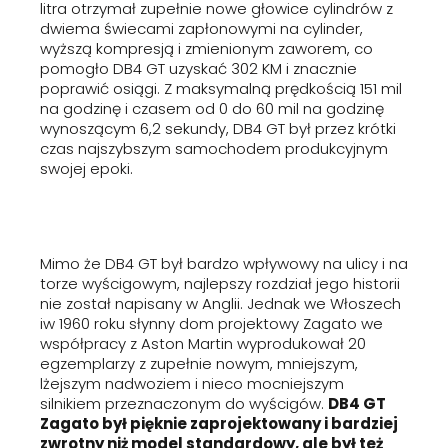
litra otrzymał zupełnie nowe głowice cylindrów z
dwiema świecami zapłonowymi na cylinder,
wyższą kompresją i zmienionym zaworem, co
pomogło DB4 GT uzyskać 302 KM i znacznie
poprawić osiągi. Z maksymalną prędkością 151 mil
na godzinę i czasem od 0 do 60 mil na godzinę
wynoszącym 6,2 sekundy, DB4 GT był przez krótki
czas najszybszym samochodem produkcyjnym
swojej epoki.
Mimo że DB4 GT był bardzo wpływowy na ulicy i na
torze wyścigowym, najlepszy rozdział jego historii
nie został napisany w Anglii. Jednak we Włoszech
iw 1960 roku słynny dom projektowy Zagato we
współpracy z Aston Martin wyprodukował 20
egzemplarzy z zupełnie nowym, mniejszym,
lżejszym nadwoziem i nieco mocniejszym
silnikiem przeznaczonym do wyścigów.
DB4 GT
Zagato był pięknie zaprojektowany i bardziej
zwrotny niż model standardowy, ale był też