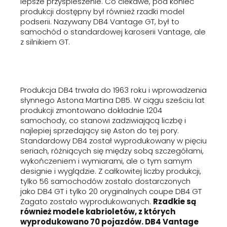
lepsze przyspieszenie. Co ciekawe, pod koniec
produkcji dostępny był również rzadki model
podserii. Nazywany DB4 Vantage GT, był to
samochód o standardowej karoserii Vantage, ale
z silnikiem GT.
Produkcja DB4 trwała do 1963 roku i wprowadzenia
słynnego Astona Martina DB5. W ciągu sześciu lat
produkcji zmontowano dokładnie 1204
samochody, co stanowi zadziwiającą liczbę i
najlepiej sprzedający się Aston do tej pory.
Standardowy DB4 został wyprodukowany w pięciu
seriach, różniących się między sobą szczegółami,
wykończeniem i wymiarami, ale o tym samym
designie i wyglądzie. Z całkowitej liczby produkcji,
tylko 56 samochodów zostało dostarczonych
jako DB4 GT i tylko 20 oryginalnych coupe DB4 GT
Zagato zostało wyprodukowanych.
Rzadkie są
również modele kabrioletów, z których
wyprodukowano 70 pojazdów. DB4 Vantage