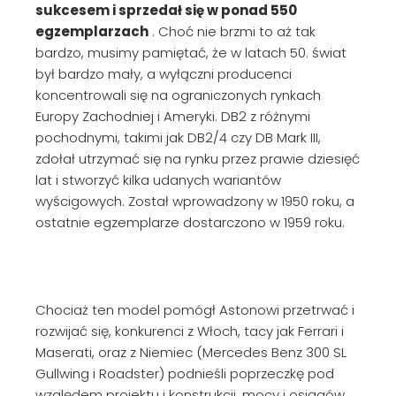
sukcesem i sprzedał się w ponad 550
egzemplarzach
. Choć nie brzmi to aż tak
bardzo, musimy pamiętać, że w latach 50. świat
był bardzo mały, a wyłączni producenci
koncentrowali się na ograniczonych rynkach
Europy Zachodniej i Ameryki. DB2 z różnymi
pochodnymi, takimi jak DB2/4 czy DB Mark III,
zdołał utrzymać się na rynku przez prawie dziesięć
lat i stworzyć kilka udanych wariantów
wyścigowych. Został wprowadzony w 1950 roku, a
ostatnie egzemplarze dostarczono w 1959 roku.
Chociaż ten model pomógł Astonowi przetrwać i
rozwijać się, konkurenci z Włoch, tacy jak Ferrari i
Maserati, oraz z Niemiec (Mercedes Benz 300 SL
Gullwing i Roadster) podnieśli poprzeczkę pod
względem projektu i konstrukcji, mocy i osiągów.