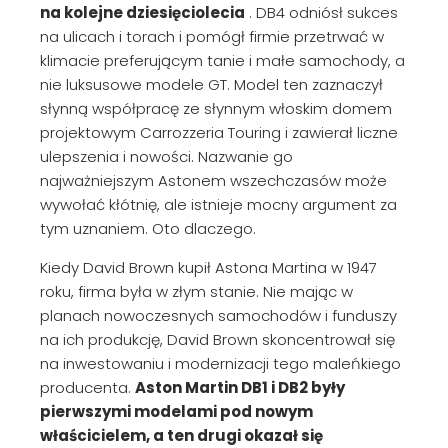
na kolejne dziesięciolecia
. DB4 odniósł sukces
na ulicach i torach i pomógł firmie przetrwać w
klimacie preferującym tanie i małe samochody, a
nie luksusowe modele GT. Model ten zaznaczył
słynną współpracę ze słynnym włoskim domem
projektowym Carrozzeria Touring i zawierał liczne
ulepszenia i nowości. Nazwanie go
najważniejszym Astonem wszechczasów może
wywołać kłótnię, ale istnieje mocny argument za
tym uznaniem. Oto dlaczego.
Kiedy David Brown kupił Astona Martina w 1947
roku, firma była w złym stanie. Nie mając w
planach nowoczesnych samochodów i funduszy
na ich produkcję, David Brown skoncentrował się
na inwestowaniu i modernizacji tego maleńkiego
producenta.
Aston Martin DB1 i DB2 były
pierwszymi modelami pod nowym
właścicielem, a ten drugi okazał się