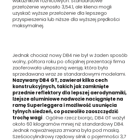
wskaźników różnicowych. Standardowe
przełożenie wynosiło 3,54:1, ale klienci mogli
uzyskać wyższe przełożenie dla lepszego
przyspieszenia lub niższe dla wyższej prędkości
maksymalnej.
Jednak chociaż nowy DB4 nie był w żaden sposób
wolny, półtora roku po oficjalnej prezentacji firma
zaoferowała ulepszoną wersję, która była
sprzedawana wraz ze standardowymi modelami.
Nazywany DB4 GT, zawierał kilka cech
konstrukcyjnych, takich jak zamknięte
przednie reflektory dla lepszej aerodynamiki,
lżejsze aluminiowe nadwozie naciągnięte na
ramę Superleggera i możliwość usunięcia
tylnych siedzeń, co pozwoliło zaoszczędzić
trochę wagi
. Ogólnie rzecz biorąc, DB4 GT ważył
około 60 kilogramów mniej niż standardowy DB4.
Jednak najważniejsza zmiana była pod maską.
Sześciocylindrowy rzędowy silnik o pojemności 3,7