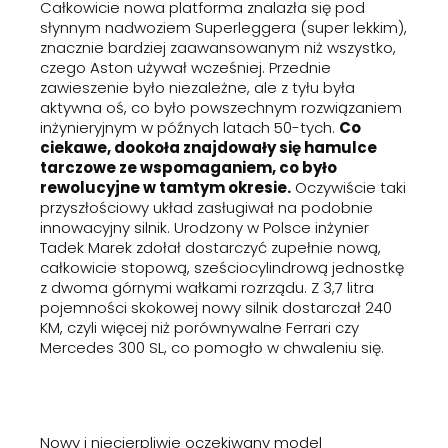
Całkowicie nowa platforma znalazła się pod
słynnym nadwoziem Superleggera (super lekkim),
znacznie bardziej zaawansowanym niż wszystko,
czego Aston używał wcześniej. Przednie
zawieszenie było niezależne, ale z tyłu była
aktywna oś, co było powszechnym rozwiązaniem
inżynieryjnym w późnych latach 50-tych.
Co
ciekawe, dookoła znajdowały się hamulce
tarczowe ze wspomaganiem, co było
rewolucyjne w tamtym okresie.
Oczywiście taki
przyszłościowy układ zasługiwał na podobnie
innowacyjny silnik. Urodzony w Polsce inżynier
Tadek Marek zdołał dostarczyć zupełnie nową,
całkowicie stopową, sześciocylindrową jednostkę
z dwoma górnymi wałkami rozrządu. Z 3,7 litra
pojemności skokowej nowy silnik dostarczał 240
KM, czyli więcej niż porównywalne Ferrari czy
Mercedes 300 SL, co pomogło w chwaleniu się.
Nowy i niecierpliwie oczekiwany model