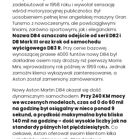
zadebiutował w 1958 roku i wywołał sensację
wśród motoryzacyjnej publiczności. Był
uosobieniem pełnej krwi angielskiej maszyny Gran
Turismo z nowoczesnymi, ale powściągliwymi
liniami, zarówno sportowymi, jak i eleganckimi.
Nazwa DB4 oznaczała odejście od serii DB2 i
DB Mark III oraz krok od samochodu
wyścigowego DB3 R.
Przy cenie bazowej
wynoszącej prawie 4000 funtów nowy DB4 był
dokładnie osiem razy droższy niż pierwszy Morris
Mini, wprowadzony rok później w 1959 roku. Jednak
zamożni klienci wykazywali zainteresowanie, a
Aston został zamieniony zamówieniami.
Nowy Aston Martin DB4 okazał się dość
dynamicznym samochodem.
Przy 240 KM mocy
we wczesnych modelach, czas od 0 do 60 mil
na godzinę był osiągalny w nieco ponad 9
sekund, a prędkość maksymalna była bliska
140 mil na godzinę – dość wysokie liczby jak na
standardy późnych lat pięćdziesiątych.
Co
ciekawe, Aston oferował swoim klientom kilka