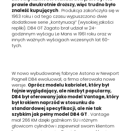
prawie dwukrotnie droższy, więc trudno było
znaleźć kupujących
. Produkcja zakończyła się w
1963 roku i od tego czasu wypuszczono dwie
dodatkowe serie „kontynuacji” (wysokiej jakości
repliki). DB4 GT Zagato brał udział w 24-
godzinnym wyścigu Le Mans w 1961 roku oraz w
innych ważnych wyścigach wczesnych lat 60-
tych.
W nowo wybudowanej fabryce Astona w Newport
Pagnell DB4 ewoluował, a firma oferowała nowe
wersje.
Oprócz modelu kabriolet, który był
fajnie wyglądający, ale niezbyt popularny,
DB4 był oferowany jako model Vantage, który
był krokiem naprzód w stosunku do
standardowej specyfikacji, ale nie tak
szybkim jak pełny model DB4 GT
. Vantage
miał 266 KM dzięki gaźnikom SU i różnym
głowicom cylindrów i zapewniał swoim klientom