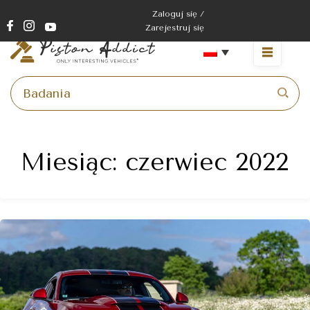
Przejdź
Zaloguj się /
do
Zarejestruj się
treści
Menu
Miesiąc:
czerwiec 2022