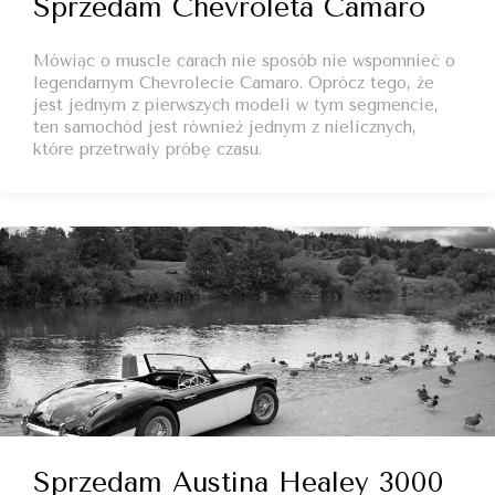
Sprzedam Chevroleta Camaro
Mówiąc o muscle carach nie sposób nie wspomnieć o
legendarnym Chevrolecie Camaro. Oprócz tego, że
jest jednym z pierwszych modeli w tym segmencie,
ten samochód jest również jednym z nielicznych,
które przetrwały próbę czasu.
Sprzedam Austina Healey 3000