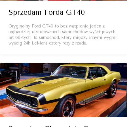
Sprzedam Forda GT40
Oryginalny Ford GT40 to bez wątpienia jeden z
najbardziej utytułowanych samochodów wyścigowych
lat 60-tych. To samochód, który między innymi wygrał
wyścig 24h LeMans cztery razy z rzędu.