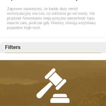
Zapewne zauważyłeś, że każdy duży naród
motoryzacyjny ma coś, co odróżnia go od reszty. Na
przykład Amerykanie mają potężne samochody typu
muscle cars, podczas gdy Niemcy oferują wizytówkę
pojazdów high-tech.
Filters