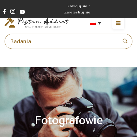
Zaloguj się /
Zarejestruj się
Strona główna
>
Fotografowie
Fotografowie