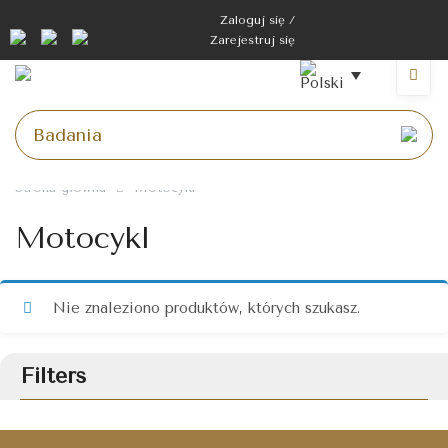
Przejdź
Zaloguj się /
do
Zarejestruj się
treści
Menu
Strona główna
Motocykl
Motocykl
Nie znaleziono produktów, których szukasz.
Filters