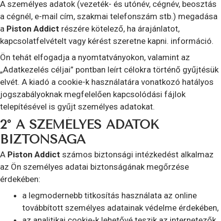
A személyes adatok (vezeték- és utónév, cégnév, beosztás
a cégnél, e-mail cím, szakmai telefonszám stb.) megadása
a
Piston Addict
részére kötelező, ha árajánlatot,
kapcsolatfelvételt vagy kérést szeretne kapni. információ.
Ön tehát elfogadja a nyomtatványokon, valamint az
„Adatkezelés céljai” pontban leírt célokra történő gyűjtésük
elvét. A kiadó a cookie-k használatára vonatkozó hatályos
jogszabályoknak megfelelően kapcsolódási fájlok
telepítésével is gyűjt személyes adatokat.
2° A SZEMÉLYES ADATOK
BIZTONSÁGA
A
Piston Addict
számos biztonsági intézkedést alkalmaz
az Ön személyes adatai biztonságának megőrzése
érdekében:
a legmodernebb titkosítás használata az online
továbbított személyes adatainak védelme érdekében,
az analitikai cookie-k lehetővé teszik az internetezők