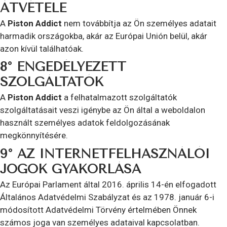
ÁTVÉTELE
A
Piston Addict
nem továbbítja az Ön személyes adatait
harmadik országokba, akár az Európai Unión belül, akár
azon kívül találhatóak.
8° ENGEDÉLYEZETT
SZOLGÁLTATÓK
A
Piston Addict
a felhatalmazott szolgáltatók
szolgáltatásait veszi igénybe az Ön által a weboldalon
használt személyes adatok feldolgozásának
megkönnyítésére.
9° AZ INTERNETFELHASZNÁLÓI
JOGOK GYAKORLÁSA
Az Európai Parlament által 2016. április 14-én elfogadott
Általános Adatvédelmi Szabályzat és az 1978. január 6-i
módosított Adatvédelmi Törvény értelmében Önnek
számos joga van személyes adataival kapcsolatban.