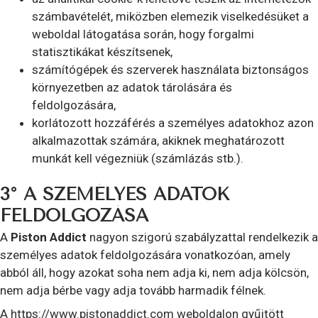
számbavételét, miközben elemezik viselkedésüket a
weboldal látogatása során, hogy forgalmi
statisztikákat készítsenek,
számítógépek és szerverek használata biztonságos
környezetben az adatok tárolására és
feldolgozására,
korlátozott hozzáférés a személyes adatokhoz azon
alkalmazottak számára, akiknek meghatározott
munkát kell végezniük (számlázás stb.).
3° A SZEMÉLYES ADATOK
FELDOLGOZÁSA
A
Piston Addict
nagyon szigorú szabályzattal rendelkezik a
személyes adatok feldolgozására vonatkozóan, amely
abból áll, hogy azokat soha nem adja ki, nem adja kölcsön,
nem adja bérbe vagy adja tovább harmadik félnek.
A https://www.pistonaddict.com weboldalon gyűjtött