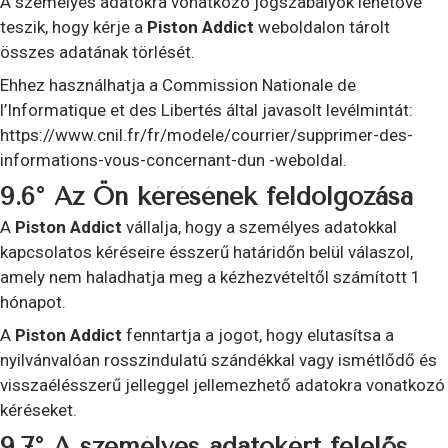
A személyes adatokra vonatkozó jogszabályok lehetővé
teszik, hogy kérje a
Piston Addict
weboldalon tárolt
összes adatának törlését.
Ehhez használhatja a Commission Nationale de
l’Informatique et des Libertés által javasolt levélmintát:
https://www.cnil.fr/fr/modele/courrier/supprimer-des-
informations-vous-concernant-dun -weboldal.
9.6° Az Ön kérésének feldolgozása
A
Piston Addict
vállalja, hogy a személyes adatokkal
kapcsolatos kéréseire ésszerű határidőn belül válaszol,
amely nem haladhatja meg a kézhezvételtől számított 1
hónapot.
A
Piston Addict
fenntartja a jogot, hogy elutasítsa a
nyilvánvalóan rosszindulatú szándékkal vagy ismétlődő és
visszaélésszerű jelleggel jellemezhető adatokra vonatkozó
kéréseket.
9.7° A személyes adatokért felelős