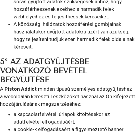
során gyűjtött adatok szükségesek ahhoz, hogy
hozzáférhessenek ezekhez a harmadik felek
webhelyeihez és teljesíthessék kéréseiket.
A közösségi hálózatok hozzáférési gombjainak
használatakor gyűjtött adatokra azért van szükség,
hogy teljesíteni tudjuk ezen harmadik felek oldalainak
kéréseit.
5° AZ ADATGYŰJTÉSBE
VONATKOZÓ BEVÉTEL
BEGYŰJTÉSE
A
Piston Addict
minden típusú személyes adatgyűjtéshez
a weboldalán keresztül eszközöket használ az Ön kifejezett
hozzájárulásának megszerzéséhez:
a kapcsolatfelvételi űrlapok kitöltésekor az
adatfelvétel elfogadásáért,
a cookie-k elfogadásáért a figyelmeztető banner