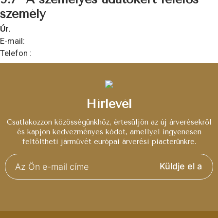
személy
Úr.
E-mail:
Telefon :
Hírlevél
Csatlakozzon közösségünkhöz, értesüljön az új árverésekről
és kapjon kedvezményes kódot, amellyel ingyenesen
feltöltheti járművét európai árverési piacterünkre.
Küldje el a