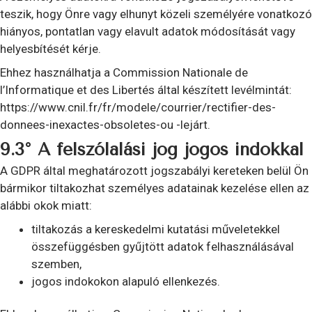
teszik, hogy Önre vagy elhunyt közeli személyére vonatkozó
hiányos, pontatlan vagy elavult adatok módosítását vagy
helyesbítését kérje.
Ehhez használhatja a Commission Nationale de
l’Informatique et des Libertés által készített levélmintát:
https://www.cnil.fr/fr/modele/courrier/rectifier-des-
donnees-inexactes-obsoletes-ou -lejárt.
9.3° A felszólalási jog jogos indokkal
A GDPR által meghatározott jogszabályi kereteken belül Ön
bármikor tiltakozhat személyes adatainak kezelése ellen az
alábbi okok miatt:
tiltakozás a kereskedelmi kutatási műveletekkel
összefüggésben gyűjtött adatok felhasználásával
szemben,
jogos indokokon alapuló ellenkezés.