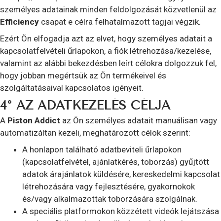
személyes adatainak minden feldolgozását közvetlenül az
Efficiency
csapat e célra felhatalmazott tagjai végzik.
Ezért Ön elfogadja azt az elvet, hogy személyes adatait a
kapcsolatfelvételi űrlapokon, a fiók létrehozása/kezelése,
valamint az alábbi bekezdésben leírt célokra dolgozzuk fel,
hogy jobban megértsük az Ön termékeivel és
szolgáltatásaival kapcsolatos igényeit.
4° AZ ADATKEZELÉS CÉLJA
A
Piston Addict
az Ön személyes adatait manuálisan vagy
automatizáltan kezeli, meghatározott célok szerint:
A honlapon található adatbeviteli űrlapokon
(kapcsolatfelvétel, ajánlatkérés, toborzás) gyűjtött
adatok árajánlatok küldésére, kereskedelmi kapcsolat
létrehozására vagy fejlesztésére, gyakornokok
és/vagy alkalmazottak toborzására szolgálnak.
A speciális platformokon közzétett videók lejátszása