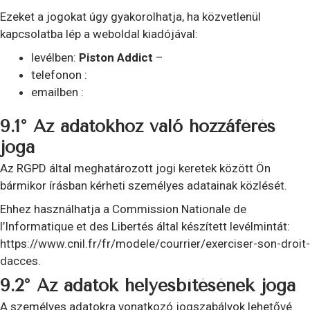
Ezeket a jogokat úgy gyakorolhatja, ha közvetlenül
kapcsolatba lép a weboldal kiadójával:
levélben:
Piston Addict
–
telefonon :
emailben :
9.1° Az adatokhoz való hozzáférés
joga
Az RGPD által meghatározott jogi keretek között Ön
bármikor írásban kérheti személyes adatainak közlését.
Ehhez használhatja a Commission Nationale de
l’Informatique et des Libertés által készített levélmintát:
https://www.cnil.fr/fr/modele/courrier/exerciser-son-droit-
dacces.
9.2° Az adatok helyesbítésének joga
A személyes adatokra vonatkozó jogszabályok lehetővé