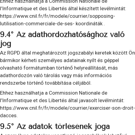
Ehhez használhatja a Commission Nationale de
l’Informatique et des Libertés által készített levélmintát:
https://www.cnil.fr/fr/modele/courrier/sopposing-
lutilisation-commerciale-de-ses- koordináták .
9.4° Az adathordozhatósághoz való
jog
Az RGPD által meghatározott jogszabályi keretek között Ön
bármikor kérheti személyes adatainak nyílt és géppel
olvasható formátumban történő helyreállítását, más
adathordozón való tárolás vagy más információs
rendszerbe történő továbbítása céljából.
Ehhez használhatja a Commission Nationale de
l’Informatique et des Libertés által javasolt levélmintát:
https://www.cnil.fr/fr/modele/courrier/exerciser-son-droit-
dacces.
9.5° Az adatok törlésének joga