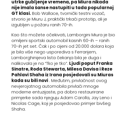
utrke gubljenje vremena, pa Miura nikada
nije imala šanse nastupiti u tada popularnoj
GT klasi.
Bob Wallace, tvornički testni vozač,
stvorio je Miuru J, praktički trkaći prototip, ali je
izgubljen u požaru ranih 70-ih.
Kao što možete očekivati, Lamborgini Miura je bio
omiljeni sportski automobil kasnih 60-ih – ranih
70-ih jet set. Čak i po cijeni od 20.000 dolara koja
je bila više nego usporediva s Ferrarijem,
Lamborghinijeva lista čekanja bila je duga i
nalikovala je na “Tko je tko”.
Ljudi poput Franka
Sinatre, Roda Stewarta, Milesa Davisa i Reze
Pahlavi Shaha iz Irana posjedovali su Miuras
kada su bili novi
. Međutim, privlačnost ovog
nevjerojatnog automobila privlači mnoge
moderne entuzijaste, pa dobro restaurirane
primjerke sada njeguju Adam Carolla, Jay Leno i
Nicolas Cage, koji je posjedovao primjer bivšeg
Shaha.