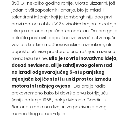
350 GT nekoliko godina ranije. Giotto Bizzarrini, još
jedan bivši zaposlenik Ferrarija, bio je mladi i
talentirani inženjer koji je Lamborghiniju dao prvi
pravi motor u obliku V12 s visokim brojem okretaja.
Iako je motor bio prilično kompaktan, Dallara ga je
odlučila postaviti poprečno iza vozača stvarajući
vozilo s kratkim međuosovinskim razmakom, ali
dopuštajući više prostora u unutrašnjosti i izvrsnu
ravnotežu težine.
Bila je to vrlo inovativna ideja,
dosad neviđena, ali je zahtijevao golem rad
na izradi odgovarajućeg 5-stupanjskog
mjenjača koji će stati u uski prostor između
motora i stražnjeg ovjesa
. Dallara je radio
prekovremeno kako bi dovršio prvu kotrljajuću
šasiju do kraja 1965., dok je Marcelo Gandini u
Bertoneu radio na dizajnu za pokrivanje ovog
mehaničkog remek-djela.