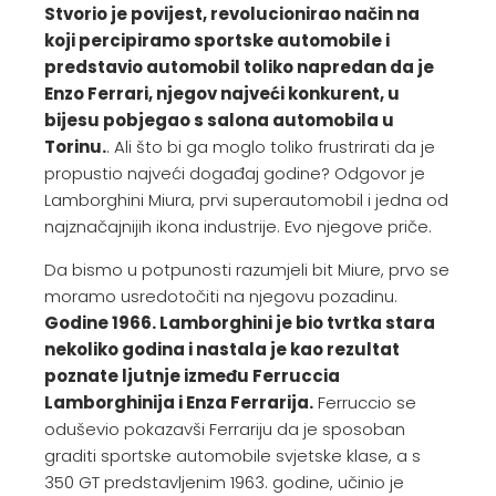
Stvorio je povijest, revolucionirao način na
koji percipiramo sportske automobile i
predstavio automobil toliko napredan da je
Enzo Ferrari, njegov najveći konkurent, u
bijesu pobjegao s salona automobila u
Torinu.
. Ali što bi ga moglo toliko frustrirati da je
propustio najveći događaj godine? Odgovor je
Lamborghini Miura, prvi superautomobil i jedna od
najznačajnijih ikona industrije. Evo njegove priče.
Da bismo u potpunosti razumjeli bit Miure, prvo se
moramo usredotočiti na njegovu pozadinu.
Godine 1966. Lamborghini je bio tvrtka stara
nekoliko godina i nastala je kao rezultat
poznate ljutnje između Ferruccia
Lamborghinija i Enza Ferrarija.
Ferruccio se
oduševio pokazavši Ferrariju da je sposoban
graditi sportske automobile svjetske klase, a s
350 GT predstavljenim 1963. godine, učinio je