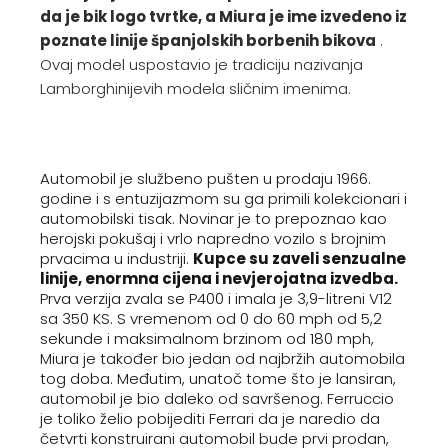
da je bik logo tvrtke, a Miura je ime izvedeno iz
poznate linije španjolskih borbenih bikova
.
Ovaj model uspostavio je tradiciju nazivanja
Lamborghinijevih modela sličnim imenima.
Automobil je službeno pušten u prodaju 1966.
godine i s entuzijazmom su ga primili kolekcionari i
automobilski tisak. Novinar je to prepoznao kao
herojski pokušaj i vrlo napredno vozilo s brojnim
prvacima u industriji.
Kupce su zaveli senzualne
linije, enormna cijena i nevjerojatna izvedba.
Prva verzija zvala se P400 i imala je 3,9-litreni V12
sa 350 KS. S vremenom od 0 do 60 mph od 5,2
sekunde i maksimalnom brzinom od 180 mph,
Miura je također bio jedan od najbržih automobila
tog doba. Međutim, unatoč tome što je lansiran,
automobil je bio daleko od savršenog. Ferruccio
je toliko želio pobijediti Ferrari da je naredio da
četvrti konstruirani automobil bude prvi prodan,