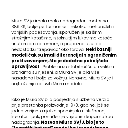
Miura SV je imala malo nadograđeni motor sa
385 KS, bolje performanse i nekoliko mehaničkih i
vanjskih podešavanja. Isporučen je sa širim
stražnjim kotačima, istaknutijim lukovima kotača i
unutarnjom opremom, a prepoznaje se po
nedostatku “trepavica” oko farova.
Neki kasniji
modeli čak su imali diferencijal s ograničenim
proklizavanjem, što je dodatno poboljšalo
upravljivost
. Problemi sa stabilnošću pri velikim
brzinama su riješeni, a Miura SV je bila više
nasađena i bolja za vožnju. Naravno, Miura SV je i
najtraženija od svih Miura modela.
Iako je Miura SV bila posljednja službena verzija
prije prestanka proizvodnje 1973. godine, još se
jedna varijanta rijetko spominjala u službenoj
literaturi. Ipak, ponuđen je vrijednim kupcima kao
nadogradnja.
Nazvan Miura SV/J, bio je to
“tvornički hot rod” model koji je sadržavao