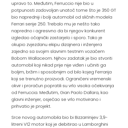
upravo to. Međutim, Ferruccio nije bio u
potpunosti zadovoljan unatoč tome što je 350 GT
bio napredniji i bolji automobil od sličnih modela
Ferrari serije 250. Trebalo mu je nešto tako
napredno i agresivno da bi njegov konkurent
izgledao očajnički zastarjelo i sporo. Tako je
okupio zvjezdanu ekipu dizajnera i inženjera
zajedno sa svojim slavnim testnim vozačem
Bobom Wallaceom. Njihov zadatak je bio stvoriti
automobil koji nikad prije nije viđen i učiniti ga
boljim, bržim i sposobnijim od bilo kojeg Ferrarija
koji se trenutno proizvodi. Ograničeni vremenski
okvir i proračun popratili su vrlo visoka očekivanja
od Ferruccia. Međutim, Gian Paolo Dallara, kao
glavni inženjer, osjećao se vrlo motivirano i
prihvatio je projekt.
Srce novog automobila bio bi Bizzarrinijev 3,9-
litreni V12 motor koji je debitirao u Lamborghini