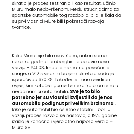
skratio je proces testiranja i, kao rezultat, učinio
Miuru malo nedovršenom. Među stručnjacima za
sportske automobile tog razdoblja, bila je šala da
su prvi vlasnici Miure bili i pokretači razvoja
tvornice.
Kako Miura nije bila usavršena, nakon samo
nekoliko godina Lamborghini je objavio novu
verziju – P400S. Imao je neznatno povećanje
snage, a V12 s visokim brojem okretaja sada je
isporučivao 370 KS. Također je imao revidiran
ovjes, šire kotače i gume te nekoliko promjena u
aerodinamici automobila.
Sve je to bilo
potrebno jer su vlasnici izvijestili da je nos
automobila podignut pri velikim brzinama
.
Iako je automobil bio osjetno stabilniji i bolji u
vožnji, proces razvoja se nastavio, a 1971. godine
izašla je konačna i vjerojatno najbolja verzija –
Miura SV.