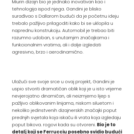
Miurin dizajn bio je jednako inovativan kao i
tehnologija ispod njega. Gandini je blisko
surađivao s Dallarom budući da je početnu ideju
trebalo pažljivo prilagoditi kako bi se uklopila u
naprednu konstrukciju. Automobil je trebao biti
razumno udoban, s unutarnjim značajkama i
funkcionalnim vratima, ali i dalje izgledati
agresivno, brzo i aerodinamično.
Ulažući sve svoje srce u ovaj projekt, Gandini je
uspio stvoriti dramatičan oblik koji je u isto vrijeme
nevjerojatno dinamičan, ali neizmjerno lijep s
pažljivo oblikovanim linijama, niskom siluetom i
nekoliko jedinstvenih dizajnerskih značajki poput
prednjih svjetala koja iskaču ili vrata koja izgledaju
poput bikova. rogovi kada su otvoreni.
Bio je to
detalj koji se Ferrucciu posebno svidio budući