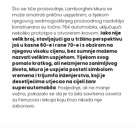
Što se tiče proizvodnje, Lamborghini Miura se
može smatrati prilično uspješnim, a tijekom
njegovog sedmogodišnjeg proizvodnog razdoblja
konstruirana su točno 764 automobila, uključujući
nekoliko prototipa s otvorenim krovom.
Iako nije
velik broj, stavljajući ga u tržišnu perspektivu
još u kasne 60-e i rane 70-e i s obzirom na
njegovu visoku cijenu, bez sumnje možemo
nazvati velikim uspjehom. Tijekom svog
pomalo kratkog, ali neizmjerno zanimljivog
života, Miura je uspjela postati simbolom
vremena i trijumfa inženjerstva, koji je
desetljećima utjecao na cijeli žanr
superautomobila
. Posljednje, ali ne manje
važno, pokazalo se da je to bila savršena osveta
za Ferruccia i lekcija koju Enzo nikada nije
zaboravio.