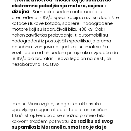
ekstremna poboljšanja motora, ovjesa i
dizajna
. Samo oko sedam automobila je
preuređeno iz SV/J specifikacija, a svi su dobili šire
kotače i lukove kotača, spojlere i nadograđene
motore koji su isporučivali blizu 430 KS! Čak i
nakon završetka proizvodnje, ti automobili su
nadograđeni iz postojećih specifikacija prema
posebnim zahtjevima. Ljudi koji su imali sreću
voziti jedan od tih sedam primjeraka svjedoče da
je SV/J bio brutalan i jedva legalan na cesti, ali
nezaboravno iskustvo.
Iako su Miurin izgled, snaga i karakteristike
upravljanja sugerirali da bi to bio fantastičan
trkaći stroj, Ferruccio se snažno protivio bilo
kakvom trkaćem pothvatu.
Za razliku od svog
suparnika iz Maranella, smatrao je da je