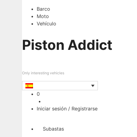
Barco
Moto
Vehículo
Piston Addict
Only interesting vehicles
Carrito
0
Iniciar sesión / Registrarse
Subastas