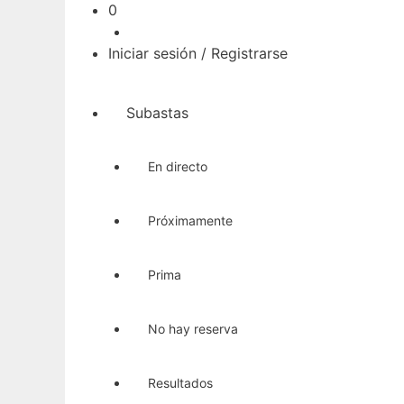
Carrito
0
Iniciar sesión / Registrarse
Subastas
En directo
Próximamente
Prima
No hay reserva
Resultados