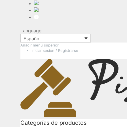
Language
Español
Añadir menú superior
Ir
Iniciar sesión / Registrarse
al
contenido
Categorías de productos