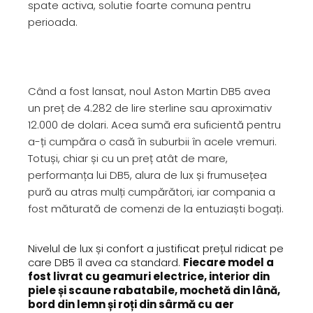
spate activa, solutie foarte comuna pentru
perioada.
Când a fost lansat, noul Aston Martin DB5 avea
un preț de 4.282 de lire sterline sau aproximativ
12.000 de dolari. Acea sumă era suficientă pentru
a-ți cumpăra o casă în suburbii în acele vremuri.
Totuși, chiar și cu un preț atât de mare,
performanța lui DB5, alura de lux și frumusețea
pură au atras mulți cumpărători, iar compania a
fost măturată de comenzi de la entuziaști bogați.
Nivelul de lux și confort a justificat prețul ridicat pe
care DB5 îl avea ca standard.
Fiecare model a
fost livrat cu geamuri electrice, interior din
piele și scaune rabatabile, mochetă din lână,
bord din lemn și roți din sârmă cu aer