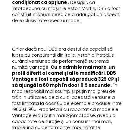
condiționat ca opțiune
. Desigur, ca
întotdeauna cu mașinile Aston Martin, DB5 a fost
construit manual, ceea ce a adăugat un aspect
de exclusivitate acestui model.
Chiar dacă noul DB5 era destul de capabil să
lupte cu concurenții din Italia, Aston a introdus
curând versiunea de performanță supremă
numită Vantage.
Cu o admisie mai mare, un
profil diferit al camei și alte modificări, DB5
Vantage a fost capabil să producă 325 CP și
să ajungă la 60 mph în doar 6,5 secunde
. În
mod rezonabil mai scump și puțin mai greu de
trăit în utilizarea de zi cu zi, această versiune a
fost limitată la doar 65 de exemple produse între
1963 și 1965. Proprietarii au raportat că modelele
Vantage erau puțin mai zgomotoase, aveau o
capacitate de turație și un consum mai mari,
împreună cu performanțe îmbunătățite.