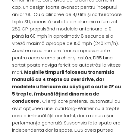
cap, un design foarte avansat pentru începutul
anilor ’60. Cu o cilindree de 4,0 litri și carburatoare
triple SU, această unitate din aluminiu a furnizat
282 CP, propulsând modelele anterioare la 0
până la 60 mph în aproximativ 8 secunde și o
viteză maximă aproape de 150 mph (240 km/h).
Acestea erau numere foarte impresionante
pentru acea vreme și chiar și astăzi, DB5 bine
sortat poate naviga fericit pe autostrăzi la viteze
mari.
Mașinile timpurii foloseau transmisia
manuală cu 4 trepte cu overdrive, dar
modelele ulterioare au câștigat o cutie ZF cu
5 trepte, îmbunătățind dinamica de
conducere
. Clienții care preferau automatul au
avut opțiunea unei cutii Borg-Warner cu 3 trepte
care a îmbunătățit confortul, dar a redus ușor
performanța generală. Suspensia fata spate era
independenta dar la spate, DB5 avea puntea