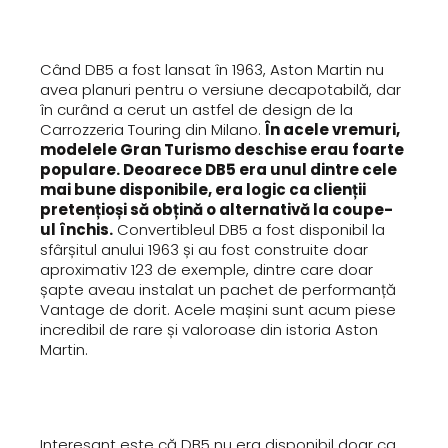
Când DB5 a fost lansat în 1963, Aston Martin nu
avea planuri pentru o versiune decapotabilă, dar
în curând a cerut un astfel de design de la
Carrozzeria Touring din Milano.
În acele vremuri,
modelele Gran Turismo deschise erau foarte
populare. Deoarece DB5 era unul dintre cele
mai bune disponibile, era logic ca clienții
pretențioși să obțină o alternativă la coupe-
ul închis.
Convertibleul DB5 a fost disponibil la
sfârșitul anului 1963 și au fost construite doar
aproximativ 123 de exemple, dintre care doar
șapte aveau instalat un pachet de performanță
Vantage de dorit. Acele mașini sunt acum piese
incredibil de rare și valoroase din istoria Aston
Martin.
Interesant este că DB5 nu era disponibil doar ca