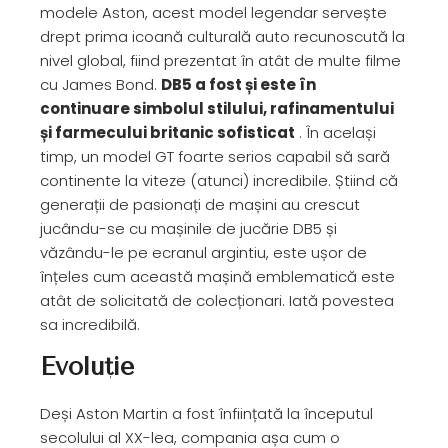
modele Aston, acest model legendar servește
drept prima icoană culturală auto recunoscută la
nivel global, fiind prezentat în atât de multe filme
cu James Bond.
DB5 a fost și este în
continuare simbolul stilului, rafinamentului
și farmecului britanic sofisticat
. În același
timp, un model GT foarte serios capabil să sară
continente la viteze (atunci) incredibile. Știind că
generații de pasionați de mașini au crescut
jucându-se cu mașinile de jucărie DB5 și
văzându-le pe ecranul argintiu, este ușor de
înțeles cum această mașină emblematică este
atât de solicitată de colecționari. Iată povestea
sa incredibilă.
Evoluţie
Deși Aston Martin a fost înființată la începutul
secolului al XX-lea, compania așa cum o