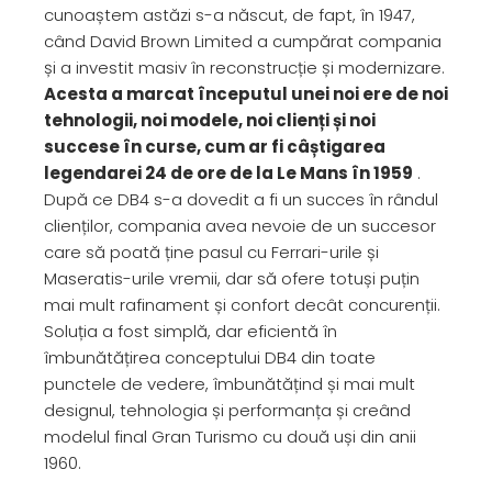
cunoaștem astăzi s-a născut, de fapt, în 1947,
când David Brown Limited a cumpărat compania
și a investit masiv în reconstrucție și modernizare.
Acesta a marcat începutul unei noi ere de noi
tehnologii, noi modele, noi clienți și noi
succese în curse, cum ar fi câștigarea
legendarei 24 de ore de la Le Mans în 1959
.
După ce DB4 s-a dovedit a fi un succes în rândul
clienților, compania avea nevoie de un succesor
care să poată ține pasul cu Ferrari-urile și
Maseratis-urile vremii, dar să ofere totuși puțin
mai mult rafinament și confort decât concurenții.
Soluția a fost simplă, dar eficientă în
îmbunătățirea conceptului DB4 din toate
punctele de vedere, îmbunătățind și mai mult
designul, tehnologia și performanța și creând
modelul final Gran Turismo cu două uși din anii
1960.