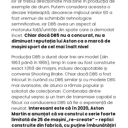
lor ar trebui direcționate mai bine în producția de
exemple de drum. Putem considera aceasta o
decizie înțeleaptă, deoarece mijlocul anilor 60 a
fost vremuri de schimbări tehnologice
semnificative, iar DB5 avea un aspect al
motorului față/unității din spate care a demodat
încet.
Chiar dacă DB5 nu a concurat, nu a
diminuat reputația lui Aston ca o marcă de
mașini sport de cel mai înalt nivel
.
Producția DB5 a durat doar trei ani model (din
1963 până în 1965), timp în care au fost construite
exact 1.059 de mașini, inclusiv decapotabile și
conversii Shooting Brake. Chiar dacă DB5 a fost
înlocuit în curând cu DB6 similar și cu modele DBS
mai avansate, de atunci a rămas popular și
solicitat de colecționari. Combinația dintre
aspectul veșnic și un tren de transmisie capabil a
făcut ca conducerea DB5 să fie o experiență de
neuitat.
Interesant este că în 2020, Aston
Martin a anunțat că va construi o serie foarte
limitată de 25 de mașini „re-create” – replici
construite din fabrică, cu puține îmbunătățiri