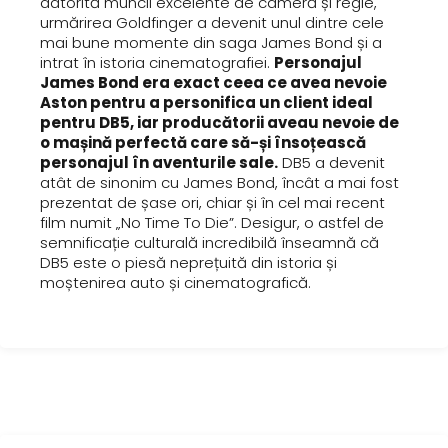
datorită muncii excelente de cameră și regie,
urmărirea Goldfinger a devenit unul dintre cele
mai bune momente din saga James Bond și a
intrat în istoria cinematografiei.
Personajul
James Bond era exact ceea ce avea nevoie
Aston pentru a personifica un client ideal
pentru DB5, iar producătorii aveau nevoie de
o mașină perfectă care să-și însoțească
personajul în aventurile sale.
DB5 a devenit
atât de sinonim cu James Bond, încât a mai fost
prezentat de șase ori, chiar și în cel mai recent
film numit „No Time To Die”. Desigur, o astfel de
semnificație culturală incredibilă înseamnă că
DB5 este o piesă neprețuită din istoria și
moștenirea auto și cinematografică.