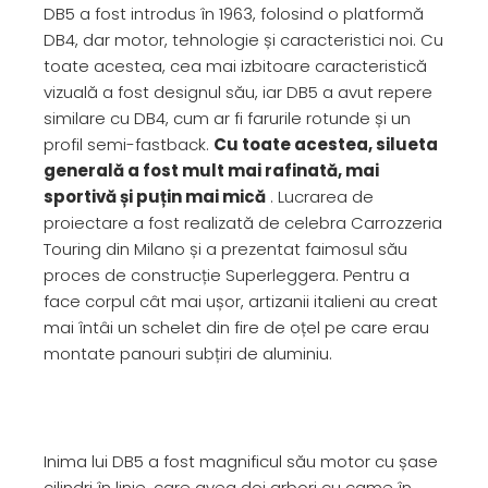
DB5 a fost introdus în 1963, folosind o platformă
DB4, dar motor, tehnologie și caracteristici noi. Cu
toate acestea, cea mai izbitoare caracteristică
vizuală a fost designul său, iar DB5 a avut repere
similare cu DB4, cum ar fi farurile rotunde și un
profil semi-fastback.
Cu toate acestea, silueta
generală a fost mult mai rafinată, mai
sportivă și puțin mai mică
. Lucrarea de
proiectare a fost realizată de celebra Carrozzeria
Touring din Milano și a prezentat faimosul său
proces de construcție Superleggera. Pentru a
face corpul cât mai ușor, artizanii italieni au creat
mai întâi un schelet din fire de oțel pe care erau
montate panouri subțiri de aluminiu.
Inima lui DB5 a fost magnificul său motor cu șase
cilindri în linie, care avea doi arbori cu came în