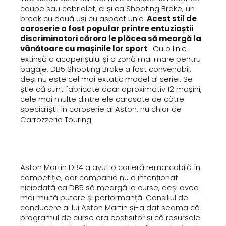
coupe sau cabriolet, ci și ca Shooting Brake, un
break cu două uși cu aspect unic.
Acest stil de
caroserie a fost popular printre entuziaștii
discriminatori cărora le plăcea să meargă la
vânătoare cu mașinile lor sport
. Cu o linie
extinsă a acoperișului și o zonă mai mare pentru
bagaje, DB5 Shooting Brake a fost convenabil,
deși nu este cel mai extatic model al seriei. Se
știe că sunt fabricate doar aproximativ 12 mașini,
cele mai multe dintre ele carosate de către
specialiștii în caroserie ai Aston, nu chiar de
Carrozzeria Touring.
Aston Martin DB4 a avut o carieră remarcabilă în
competiție, dar compania nu a intenționat
niciodată ca DB5 să meargă la curse, deși avea
mai multă putere și performanță. Consiliul de
conducere al lui Aston Martin și-a dat seama că
programul de curse era costisitor și că resursele