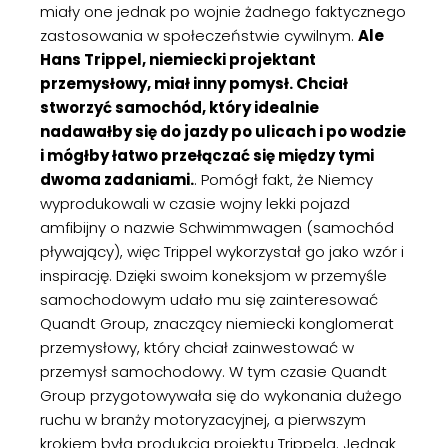
miały one jednak po wojnie żadnego faktycznego
zastosowania w społeczeństwie cywilnym.
Ale
Hans Trippel, niemiecki projektant
przemysłowy, miał inny pomysł. Chciał
stworzyć samochód, który idealnie
nadawałby się do jazdy po ulicach i po wodzie
i mógłby łatwo przełączać się między tymi
dwoma zadaniami.
. Pomógł fakt, że Niemcy
wyprodukowali w czasie wojny lekki pojazd
amfibijny o nazwie Schwimmwagen (samochód
pływający), więc Trippel wykorzystał go jako wzór i
inspirację. Dzięki swoim koneksjom w przemyśle
samochodowym udało mu się zainteresować
Quandt Group, znaczący niemiecki konglomerat
przemysłowy, który chciał zainwestować w
przemysł samochodowy. W tym czasie Quandt
Group przygotowywała się do wykonania dużego
ruchu w branży motoryzacyjnej, a pierwszym
krokiem była produkcja projektu Trippela. Jednak