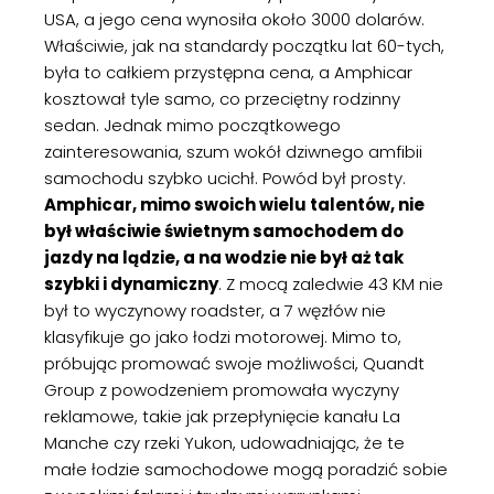
USA, a jego cena wynosiła około 3000 dolarów.
Właściwie, jak na standardy początku lat 60-tych,
była to całkiem przystępna cena, a Amphicar
kosztował tyle samo, co przeciętny rodzinny
sedan. Jednak mimo początkowego
zainteresowania, szum wokół dziwnego amfibii
samochodu szybko ucichł. Powód był prosty.
Amphicar, mimo swoich wielu talentów, nie
był właściwie świetnym samochodem do
jazdy na lądzie, a na wodzie nie był aż tak
szybki i dynamiczny
. Z mocą zaledwie 43 KM nie
był to wyczynowy roadster, a 7 węzłów nie
klasyfikuje go jako łodzi motorowej. Mimo to,
próbując promować swoje możliwości, Quandt
Group z powodzeniem promowała wyczyny
reklamowe, takie jak przepłynięcie kanału La
Manche czy rzeki Yukon, udowadniając, że te
małe łodzie samochodowe mogą poradzić sobie