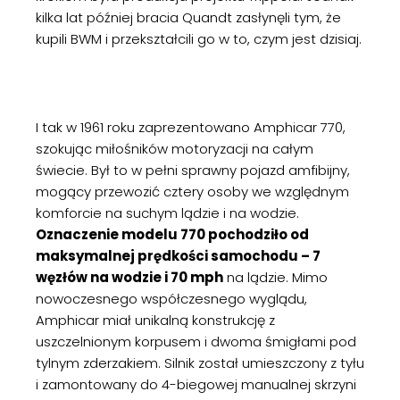
kilka lat później bracia Quandt zasłynęli tym, że
kupili BWM i przekształcili go w to, czym jest dzisiaj.
I tak w 1961 roku zaprezentowano Amphicar 770,
szokując miłośników motoryzacji na całym
świecie. Był to w pełni sprawny pojazd amfibijny,
mogący przewozić cztery osoby we względnym
komforcie na suchym lądzie i na wodzie.
Oznaczenie modelu 770 pochodziło od
maksymalnej prędkości samochodu – 7
węzłów na wodzie i 70 mph
na lądzie. Mimo
nowoczesnego współczesnego wyglądu,
Amphicar miał unikalną konstrukcję z
uszczelnionym korpusem i dwoma śmigłami pod
tylnym zderzakiem. Silnik został umieszczony z tyłu
i zamontowany do 4-biegowej manualnej skrzyni