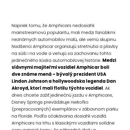
Napriek tomu, že Amphicars nedosiahli
mainstreamovú popularitu, mali medzi fanúšikmi
neznámych automobilov malú, ale vernú skupinu.
Nadšenci Amphicar organizujú stretnutia a plavby
na súši i na vode a venujú sa zachovaniu tohto
jedinečného kúska automobilovej histórie.
Medzi
slávnymi majiteľmi vozidiel Amphicar boli
dve známe mená – bývalý prezident USA
Lindon Johnson a hollywoodska legenda Dan
Akroyd, ktorí mali flotilu týchto vozidiel
. Ak
dnes chcete zažiť jedinečnú jazdu v Amphicare,
Disney Springs prevádzkuje niekoľko
(prepracovaných) exemplárov v zábavnom parku
na Floride. Podľa očakávania dosiahli vozidlá
Amphicars na trhu s klasickými vozidlami solídne
ceny napriek tomu, že náhradné diely a