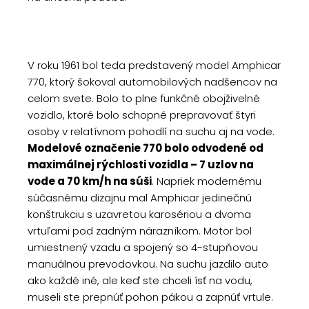
V roku 1961 bol teda predstavený model Amphicar
770, ktorý šokoval automobilových nadšencov na
celom svete. Bolo to plne funkčné obojživelné
vozidlo, ktoré bolo schopné prepravovať štyri
osoby v relatívnom pohodlí na suchu aj na vode.
Modelové označenie 770 bolo odvodené od
maximálnej rýchlosti vozidla – 7 uzlov na
vode a 70 km/h na súši
. Napriek modernému
súčasnému dizajnu mal Amphicar jedinečnú
konštrukciu s uzavretou karosériou a dvoma
vrtuľami pod zadným nárazníkom. Motor bol
umiestnený vzadu a spojený so 4-stupňovou
manuálnou prevodovkou. Na suchu jazdilo auto
ako každé iné, ale keď ste chceli ísť na vodu,
museli ste prepnúť pohon pákou a zapnúť vrtule.