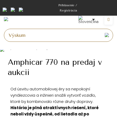
Prihlásenie /
Registrácia
Amphicar 770 na predaj v
aukcii
Od úsvitu automobilovej éry sa nepokojní
vynálezcovia a inžinieri snažili vytvoriť vozidlo,
ktoré by kombinovalo rôzne druhy dopravy.
História je plná atraktívnych riešení, ktoré
neboli vždy úspešné, od lietadla až po