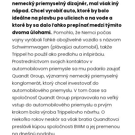
nemecký priemyselný dizajnér, mal však iný
nápad. Chcel vyrobiť auto, ktoré by bolo
ideálne na plavbu po uliciach a na vode a
ktoré by sa dalo ľahko prepínať medzi týmito
dvoma úlohami.
. Pomohlo, že Nemci počas
vojny vyrábali ľahké obojživelné vozidlo s názvom
Schwimmwagen (plávajúci automobil), takže
Trippel ho použil ako predlohu a inšpiráciu.
Prostredníctvom svojich kontaktov v
automobilovom priemysle sa mu podarilo zaujať
Quandt Group, významný nemecký priemyselný
konglomerát, ktorý chcel investovať do
automobilového priemyslu. V tom čase sa
spoločnosť Quandt Group pripravovala na veľký
vstup do automobilového priemyslu a prvým
krokom bola výroba Trippelovho návrhu. O
niekoľko rokov neskôr sa však bratia Quandtovci
preslávili kúpou spoločnosti BWM a jej premenou
na dnešnú podobu.