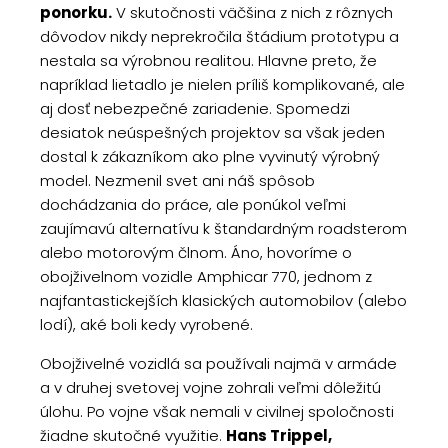
ponorku.
V skutočnosti väčšina z nich z rôznych
dôvodov nikdy neprekročila štádium prototypu a
nestala sa výrobnou realitou. Hlavne preto, že
napríklad lietadlo je nielen príliš komplikované, ale
aj dosť nebezpečné zariadenie. Spomedzi
desiatok neúspešných projektov sa však jeden
dostal k zákazníkom ako plne vyvinutý výrobný
model. Nezmenil svet ani náš spôsob
dochádzania do práce, ale ponúkol veľmi
zaujímavú alternatívu k štandardným roadsterom
alebo motorovým člnom. Áno, hovoríme o
obojživelnom vozidle Amphicar 770, jednom z
najfantastickejších klasických automobilov (alebo
lodí), aké boli kedy vyrobené.
Obojživelné vozidlá sa používali najmä v armáde
a v druhej svetovej vojne zohrali veľmi dôležitú
úlohu. Po vojne však nemali v civilnej spoločnosti
žiadne skutočné využitie.
Hans Trippel,