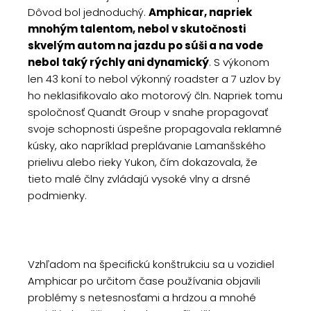
Dôvod bol jednoduchý.
Amphicar, napriek
mnohým talentom, nebol v skutočnosti
skvelým autom na jazdu po súši a na vode
nebol taký rýchly ani dynamický
. S výkonom
len 43 koní to nebol výkonný roadster a 7 uzlov by
ho neklasifikovalo ako motorový čln. Napriek tomu
spoločnosť Quandt Group v snahe propagovať
svoje schopnosti úspešne propagovala reklamné
kúsky, ako napríklad preplávanie Lamanšského
prielivu alebo rieky Yukon, čím dokazovala, že
tieto malé člny zvládajú vysoké vlny a drsné
podmienky.
Vzhľadom na špecifickú konštrukciu sa u vozidiel
Amphicar po určitom čase používania objavili
problémy s netesnosťami a hrdzou a mnohé