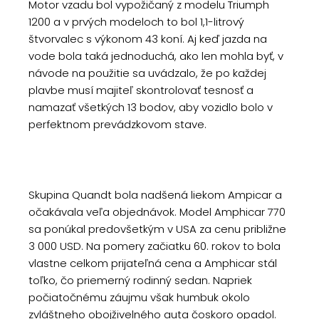
Motor vzadu bol vypožičaný z modelu Triumph
1200 a v prvých modeloch to bol 1,1-litrový
štvorvalec s výkonom 43 koní. Aj keď jazda na
vode bola taká jednoduchá, ako len mohla byť, v
návode na použitie sa uvádzalo, že po každej
plavbe musí majiteľ skontrolovať tesnosť a
namazať všetkých 13 bodov, aby vozidlo bolo v
perfektnom prevádzkovom stave.
Skupina Quandt bola nadšená liekom Ampicar a
očakávala veľa objednávok. Model Amphicar 770
sa ponúkal predovšetkým v USA za cenu približne
3 000 USD. Na pomery začiatku 60. rokov to bola
vlastne celkom prijateľná cena a Amphicar stál
toľko, čo priemerný rodinný sedan. Napriek
počiatočnému záujmu však humbuk okolo
zvláštneho obojživelného auta čoskoro opadol.