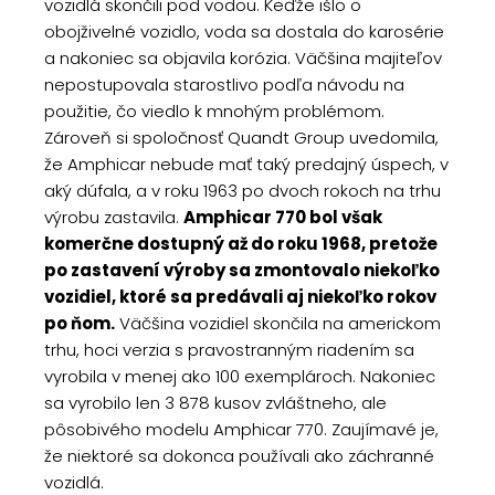
vozidlá skončili pod vodou. Keďže išlo o
obojživelné vozidlo, voda sa dostala do karosérie
a nakoniec sa objavila korózia. Väčšina majiteľov
nepostupovala starostlivo podľa návodu na
použitie, čo viedlo k mnohým problémom.
Zároveň si spoločnosť Quandt Group uvedomila,
že Amphicar nebude mať taký predajný úspech, v
aký dúfala, a v roku 1963 po dvoch rokoch na trhu
výrobu zastavila.
Amphicar 770 bol však
komerčne dostupný až do roku 1968, pretože
po zastavení výroby sa zmontovalo niekoľko
vozidiel, ktoré sa predávali aj niekoľko rokov
po ňom.
Väčšina vozidiel skončila na americkom
trhu, hoci verzia s pravostranným riadením sa
vyrobila v menej ako 100 exemplároch. Nakoniec
sa vyrobilo len 3 878 kusov zvláštneho, ale
pôsobivého modelu Amphicar 770. Zaujímavé je,
že niektoré sa dokonca používali ako záchranné
vozidlá.