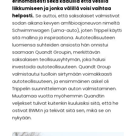
erinomaisesti sekä kaduilla että vesillä
liikkumiseen ja jonka välillä voisi vaihtaa
helposti.
. Se auttoi, että saksalaiset valmistivat
sodan aikana kevyen amfibioajoneuvon nimeltä
Schwimmwagen (uima-auto), joten Trippel käytti
sitä mallina ja inspiraationa. Autoteollisuuteen
luomiensa suhteiden ansiosta hän onnistui
saamaan Quandt Groupin, merkittävän
saksalaisen teollisuusyhtymän, joka halusi
investoida autoteollisuuteen. Quandt Group
valmistautui tuolloin siirtymään voimakkaasti
autoteollisuuteen, ja ensimmäinen askel oli
Trippelin suunnitteleman auton valmistaminen.
Muutamaa vuotta myöhemmin Quandtin
veljekset tulivat kuitenkin kuuluisiksi siitä, että he
ostivat BWM:n ja tekivät siitä sen, mikä se on
nykyään.