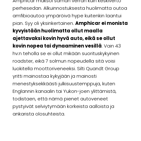
Amphicar maksoi saman verran kuin keskiverto
perhesedan. Alkuinnostuksesta huolimatta outoa
amfibioautoa ympäröivä hype kuitenkin laantui
pian. Syy oli yksinkertainen.
Amphicar ei monista
kyvyistään huolimatta ollut maalla
ajettavaksi kovin hyvä auto, eikä se ollut
kovin nopea tai dynaaminen vesillä
. Vain 43
hv:n teholla se ei ollut mikään suorituskykyinen
roadster, eikä 7 solmun nopeudella sitä voisi
luokitella moottoriveneeksi. Silti Quandt Group
yritti mainostaa kykyjään ja mainosti
menestyksekkäästi julkisuustemppuja, kuten
Englannin kanaalin tai Yukon-joen ylittämistä,
todistaen, että nämä pienet autoveneet
pystyivät selviytymään korkeista aalloista ja
ankarista olosuhteista.