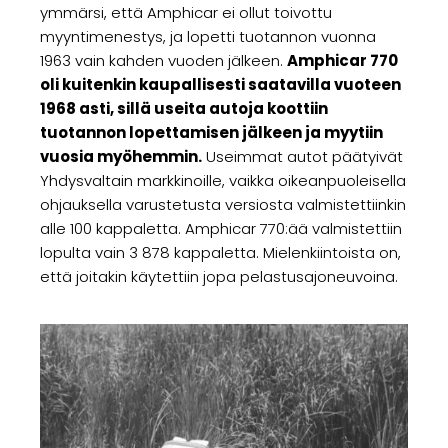
ymmärsi, että Amphicar ei ollut toivottu
myyntimenestys, ja lopetti tuotannon vuonna
1963 vain kahden vuoden jälkeen.
Amphicar 770
oli kuitenkin kaupallisesti saatavilla vuoteen
1968 asti, sillä useita autoja koottiin
tuotannon lopettamisen jälkeen ja myytiin
vuosia myöhemmin.
Useimmat autot päätyivät
Yhdysvaltain markkinoille, vaikka oikeanpuoleisella
ohjauksella varustetusta versiosta valmistettiinkin
alle 100 kappaletta. Amphicar 770:ää valmistettiin
lopulta vain 3 878 kappaletta. Mielenkiintoista on,
että joitakin käytettiin jopa pelastusajoneuvoina.