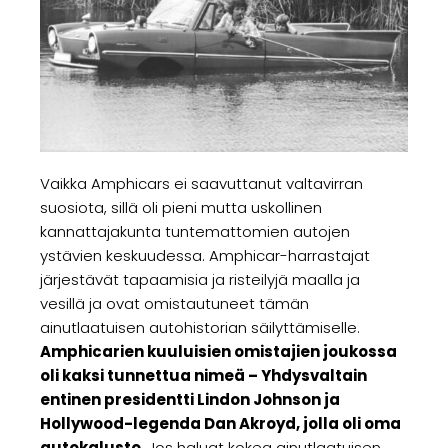
Vaikka Amphicars ei saavuttanut valtavirran
suosiota, sillä oli pieni mutta uskollinen
kannattajakunta tuntemattomien autojen
ystävien keskuudessa. Amphicar-harrastajat
järjestävät tapaamisia ja risteilyjä maalla ja
vesillä ja ovat omistautuneet tämän
ainutlaatuisen autohistorian säilyttämiselle.
Amphicarien kuuluisien omistajien joukossa
oli kaksi tunnettua nimeä – Yhdysvaltain
entinen presidentti Lindon Johnson ja
Hollywood-legenda Dan Akroyd, jolla oli oma
autokalusto
. Jos haluat kokea ainutlaatuisen