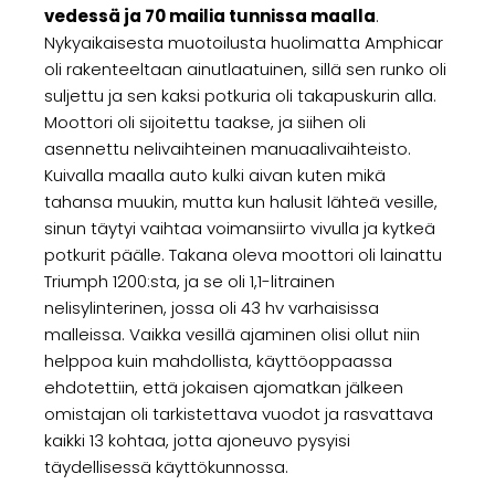
vedessä ja 70 mailia tunnissa maalla
.
Nykyaikaisesta muotoilusta huolimatta Amphicar
oli rakenteeltaan ainutlaatuinen, sillä sen runko oli
suljettu ja sen kaksi potkuria oli takapuskurin alla.
Moottori oli sijoitettu taakse, ja siihen oli
asennettu nelivaihteinen manuaalivaihteisto.
Kuivalla maalla auto kulki aivan kuten mikä
tahansa muukin, mutta kun halusit lähteä vesille,
sinun täytyi vaihtaa voimansiirto vivulla ja kytkeä
potkurit päälle. Takana oleva moottori oli lainattu
Triumph 1200:sta, ja se oli 1,1-litrainen
nelisylinterinen, jossa oli 43 hv varhaisissa
malleissa. Vaikka vesillä ajaminen olisi ollut niin
helppoa kuin mahdollista, käyttöoppaassa
ehdotettiin, että jokaisen ajomatkan jälkeen
omistajan oli tarkistettava vuodot ja rasvattava
kaikki 13 kohtaa, jotta ajoneuvo pysyisi
täydellisessä käyttökunnossa.