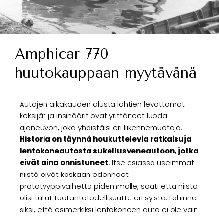
Amphicar 770
huutokauppaan myytävänä
Autojen aikakauden alusta lähtien levottomat
keksijät ja insinöörit ovat yrittäneet luoda
ajoneuvon, joka yhdistäisi eri liikennemuotoja.
Historia on täynnä houkuttelevia ratkaisuja
lentokoneautosta sukellusveneautoon, jotka
eivät aina onnistuneet.
Itse asiassa useimmat
niistä eivät koskaan edenneet
prototyyppivaihetta pidemmälle, saati että niistä
olisi tullut tuotantotodellisuutta eri syistä. Lähinnä
siksi, että esimerkiksi lentokoneen auto ei ole vain