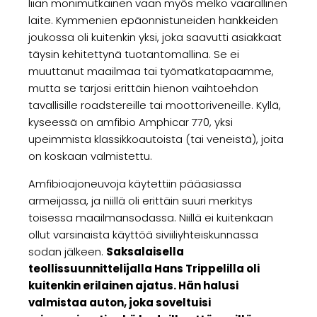
liian monimutkainen vaan myös melko vaarallinen
laite. Kymmenien epäonnistuneiden hankkeiden
joukossa oli kuitenkin yksi, joka saavutti asiakkaat
täysin kehitettynä tuotantomallina. Se ei
muuttanut maailmaa tai työmatkatapaamme,
mutta se tarjosi erittäin hienon vaihtoehdon
tavallisille roadstereille tai moottoriveneille. Kyllä,
kyseessä on amfibio Amphicar 770, yksi
upeimmista klassikkoautoista (tai veneistä), joita
on koskaan valmistettu.
Amfibioajoneuvoja käytettiin pääasiassa
armeijassa, ja niillä oli erittäin suuri merkitys
toisessa maailmansodassa. Niillä ei kuitenkaan
ollut varsinaista käyttöä siviiliyhteiskunnassa
sodan jälkeen.
Saksalaisella
teollissuunnittelijalla Hans Trippelilla oli
kuitenkin erilainen ajatus. Hän halusi
valmistaa auton, joka soveltuisi