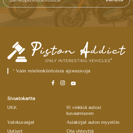
* Vain mielenkiintoisia ajoneuvoja
Sivustokartta
UKK
10 vinkkiä autosi
kuvaamiseen
Valokuvaajat
Asiakirjat auton myyntiin
Uutiset
Ota yhteyttä