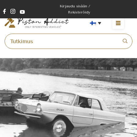
Kirjaudu sisään /
Rekisteröidy