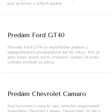
keď sa hovorí o silných autách.
Predám Ford GT40
Pôvodný Ford GT40 je nepochybne jedným z
najúspešnejších pretekárskych áut 60. rokov. Toto je
auto, ktoré okrem iných víťazstiev vyhralo 24 hodín
LeMans štyrikrát za sebou.
Predám Chevrolet Camaro
Keď hovoríme o muscle cars, nemožno nespomenúť
legendárny Chevrolet Camaro. Okrem toho, že ide o