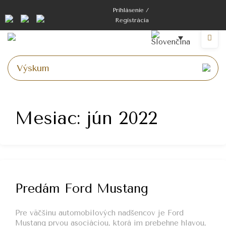
Prejsť
Prihlásenie /
na
Registrácia
obsah
Ponuk
Mesiac:
jún 2022
Predám Ford Mustang
Pre väčšinu automobilových nadšencov je Ford
Mustang prvou asociáciou, ktorá im prebehne hlavou,