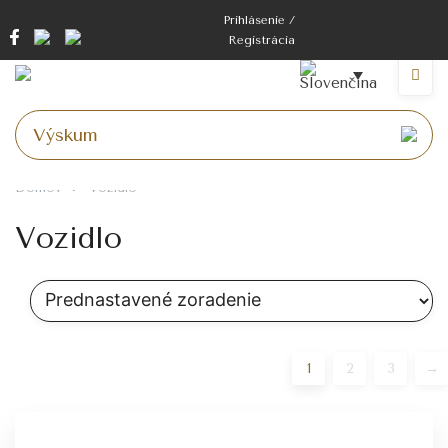
Prejsť
Prihlásenie /
na
Registrácia
obsah
Ponuk
Domov
Vozidlo
Vozidlo
1
2
3
→