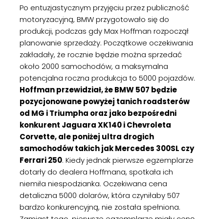
Po entuzjastycznym przyjęciu przez publiczność
motoryzacyjną, BMW przygotowało się do
produkcji, podczas gdy Max Hoffman rozpoczął
planowanie sprzedaży. Początkowe oczekiwania
zakładały, że rocznie będzie można sprzedać
około 2000 samochodów, a maksymalna
potencjalna roczna produkcja to 5000 pojazdów.
Hoffman przewidział, że BMW 507 będzie
pozycjonowane powyżej tanich roadsterów
od MG i Triumpha oraz jako bezpośredni
konkurent Jaguara XK140 i Chevroleta
Corvette, ale poniżej ultra drogich
samochodów takich jak Mercedes 300SL czy
Ferrari 250
. Kiedy jednak pierwsze egzemplarze
dotarły do dealera Hoffmana, spotkała ich
niemiła niespodzianka. Oczekiwana cena
detaliczna 5000 dolarów, która czyniłaby 507
bardzo konkurencyjną, nie została spełniona.
Zamiast tego, pierwsze egzemplarze miały cenę