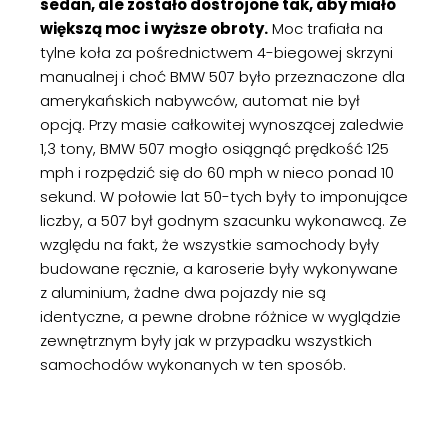
sedan, ale zostało dostrojone tak, aby miało
większą moc i wyższe obroty.
Moc trafiała na
tylne koła za pośrednictwem 4-biegowej skrzyni
manualnej i choć BMW 507 było przeznaczone dla
amerykańskich nabywców, automat nie był
opcją. Przy masie całkowitej wynoszącej zaledwie
1,3 tony, BMW 507 mogło osiągnąć prędkość 125
mph i rozpędzić się do 60 mph w nieco ponad 10
sekund. W połowie lat 50-tych były to imponujące
liczby, a 507 był godnym szacunku wykonawcą. Ze
względu na fakt, że wszystkie samochody były
budowane ręcznie, a karoserie były wykonywane
z aluminium, żadne dwa pojazdy nie są
identyczne, a pewne drobne różnice w wyglądzie
zewnętrznym były jak w przypadku wszystkich
samochodów wykonanych w ten sposób.