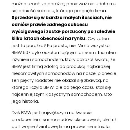
można uznać za porażkę, ponieważ nie udało mu
się odnieść sukcesu, którego pragnęła firma.
Sprzedał się w bardzo małych ilościach, nie
odniósł prawie żadnego sukcesu
wyścigowego i został porzucony po zaledwie
kilku latach obecności na rynku.
Czy zatem
jest to porażka? Po prostu, nie. Mimo wszystko,
BMW 507 było oszałamiającym dziełem, triumfem
inżynierii i samochodem, który pokazał światu, że
BMW jest firmą zdolną do produkcji najbardziej
niesamowitych samochodów na naszej planecie.
Ten piękny roadster nie okazał się zbawcą, na
którego liczyło BMW, ale od tego czasu stał się
najcenniejszym klasycznym samochodem. Oto
jego historia.
Dziś BMW jest największym na świecie
producentem samochodów luksusowych, ale tuż
po II wojnie światowej firma prawie nie istniała.