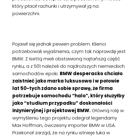
który płacił rachunki i utrzymywał ją na
powierzchni.
Pojawił się jednak pewien problem. Klienci
potrzebowali wyjaśnienia, czym tak naprawdę jest
BMW. Z Isettą mieli obstawioną najtańszą część
rynku, a z 501 należeli do najdroższych niemieckich
samochodów epoki.
BMW desperacko chciało
zaistnieć jako marka luksusowa i w połowie
lat 50-tych zdano sobie sprawę, że firma
potrzebuje samochodu “halo”, który służyłby
jako “studium przypadku” doskonałości
inżynieryjnej i projektowej BMW.
Główną rolę w
wymyśleniu tego projektu odegrał legendarny
Max Hoffman, ówczesny importer BMW w USA.
Przekonał zarząd, że na rynku istnieje luka w