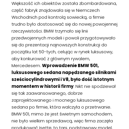
Większość ich obiektów została zbombardowana,
część fabryk znajdowała się w Niemczech
Wschodnich pod kontrolą sowiecką, a firmie
trudno było dostosować się do nowej powojennej
rzeczywistości. BMW trzymało się linii
przedwojennych modeli i powoli przygotowywało
się do prezentacji najnowszych konstrukcji do
początku lat 50-tych, celując w rynek luksusowy,
aby konkurować z głównym rywalem,
Mercedesem.
Wprowadzenie BMW 501,
luksusowego sedana napędzanego silnikami
sześciocylindrowymi i V8, było dość istotnym
momentem w historii firmy
. Nikt nie spodziewał
się tak zaawansowanego, dobrze
zaprojektowanego i mocnego luksusowego
sedana po firmie, która walczyła o przetrwanie.
BMW 501, mimo że jest świetnym samochodem,
nie było wielkim sprzedawcą, więc firma zaczęła
produkować Isettę; to tani, podstawowy model,