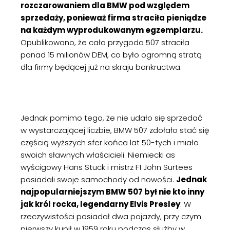
rozczarowaniem dla BMW pod względem
sprzedaży, ponieważ firma straciła pieniądze
na każdym wyprodukowanym egzemplarzu.
Opublikowano, że cała przygoda 507 straciła
ponad 15 milionów DEM, co było ogromną stratą
dla firmy będącej już na skraju bankructwa.
Jednak pomimo tego, że nie udało się sprzedać
w wystarczającej liczbie, BMW 507 zdołało stać się
częścią wyższych sfer końca lat 50-tych i miało
swoich sławnych właścicieli. Niemiecki as
wyścigowy Hans Stuck i mistrz F1 John Surtees
posiadali swoje samochody od nowości.
Jednak
najpopularniejszym BMW 507 był nie kto inny
jak król rocka, legendarny Elvis Presley
. W
rzeczywistości posiadał dwa pojazdy, przy czym
pierwszy kupił w 1959 roku podczas służby w