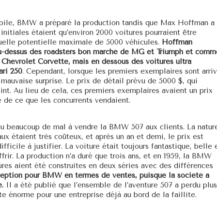
obile, BMW a préparé la production tandis que Max Hoffman a
initiales étaient qu’environ 2000 voitures pourraient être
uelle potentielle maximale de 5000 véhicules.
Hoffman
au-dessus des roadsters bon marché de MG et Triumph et comm
 Chevrolet Corvette, mais en dessous des voitures ultra
ri 250
. Cependant, lorsque les premiers exemplaires sont arri
mauvaise surprise. Le prix de détail prévu de 5000 $, qui
eint. Au lieu de cela, ces premiers exemplaires avaient un prix
e de ce que les concurrents vendaient.
eu beaucoup de mal à vendre la BMW 507 aux clients. La natur
ux étaient très coûteux, et après un an et demi, le prix est
fficile à justifier. La voiture était toujours fantastique, belle 
frir. La production n’a duré que trois ans, et en 1959, la BMW
res aient été construites en deux séries avec des différences
eption pour BMW en termes de ventes, puisque la société a
.
Il a été publié que l’ensemble de l’aventure 507 a perdu plus
e énorme pour une entreprise déjà au bord de la faillite.