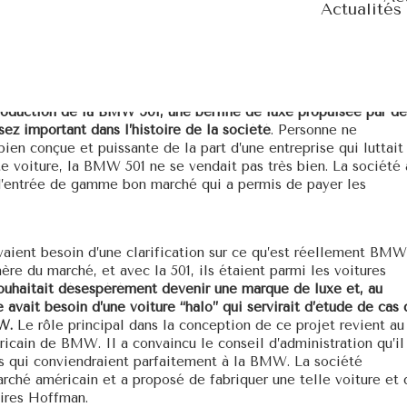
Actualités
 de voitures de luxe au monde, mais juste après la Seconde
a plupart de leurs installations ont été bombardées, certaines
ous contrôle soviétique, et l’entreprise a eu du mal à s’adapte
onservé une gamme de modèles d’avant-guerre et se prépare
ébut des années 50, en visant le marché du luxe pour
roduction de la BMW 501, une berline de luxe propulsée par de
ez important dans l’histoire de la société
. Personne ne
bien conçue et puissante de la part d’une entreprise qui luttait
nte voiture, la BMW 501 ne se vendait pas très bien. La société 
d’entrée de gamme bon marché qui a permis de payer les
vaient besoin d’une clarification sur ce qu’est réellement BMW
hère du marché, et avec la 501, ils étaient parmi les voitures
haitait désespérément devenir une marque de luxe et, au
e avait besoin d’une voiture “halo” qui servirait d’étude de cas
W.
Le rôle principal dans la conception de ce projet revient au
cain de BMW. Il a convaincu le conseil d’administration qu’il
ifs qui conviendraient parfaitement à la BMW. La société
arché américain et a proposé de fabriquer une telle voiture et 
aires Hoffman.