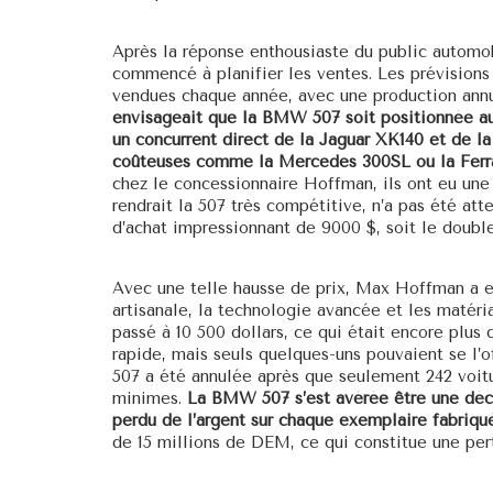
Après la réponse enthousiaste du public autom
commencé à planifier les ventes. Les prévisions 
vendues chaque année, avec une production ann
envisageait que la BMW 507 soit positionnée 
un concurrent direct de la Jaguar XK140 et de la
coûteuses comme la Mercedes 300SL ou la Ferra
chez le concessionnaire Hoffman, ils ont eu une 
rendrait la 507 très compétitive, n’a pas été att
d’achat impressionnant de 9000 $, soit le doubl
Avec une telle hausse de prix, Max Hoffman a 
artisanale, la technologie avancée et les matéria
passé à 10 500 dollars, ce qui était encore plus di
rapide, mais seuls quelques-uns pouvaient se l’of
507 a été annulée après que seulement 242 voitu
minimes.
La BMW 507 s’est avérée être une déc
perdu de l’argent sur chaque exemplaire fabriqué
de 15 millions de DEM, ce qui constitue une pert