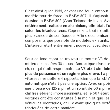
C’est ainsi qu’en 1955, devant une foule enthou
modèle tour de force, la BMW 507. Il s’agissait
dessiné la BMW 503 (Gran Turismo de luxe).
Ave
entièrement réalisée en aluminium, elle était l’
selon les interloc
uteurs. Cependant, tout n’était
plus avancée de son époque. Afin d’économiser d
composants que possible de modèles existants, t
L’intérieur était entièrement nouveau, avec des s
Sous ce long capot se trouvait un moteur V8 de 3
milieu des années 50 et une fantastique réussite
ch, ce qui était respectable.
Le V8 était similair
plus de puissance et un régime plus élevé.
La pu
vitesses manuelle à 4 rapports. Bien que la BMW
automatique n’était pas une option. Avec un poi
une vitesse de 125 mph et un sprint de 60 mph e
chiffres étaient impressionnants, et le 507 étai
voitures ont été construites à la main et que les
véhicules identiques, et il y avait quelques di
fabriquées de cette manière.