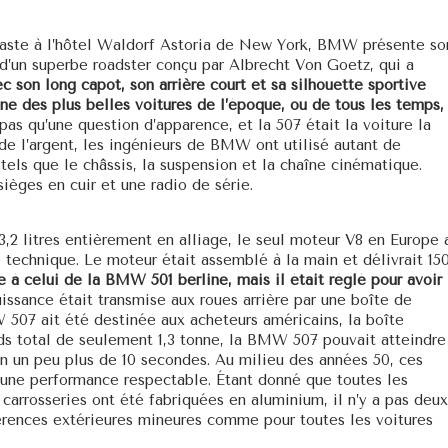
siaste à l’hôtel Waldorf Astoria de New York, BMW présente so
 d’un superbe roadster conçu par Albrecht Von Goetz, qui a
c son long capot, son arrière court et sa silhouette sportive
une des plus belles voitures de l’époque, ou de tous les temps,
 pas qu’une question d’apparence, et la 507 était la voiture la
e l’argent, les ingénieurs de BMW ont utilisé autant de
els que le châssis, la suspension et la chaîne cinématique.
ièges en cuir et une radio de série.
,2 litres entièrement en alliage, le seul moteur V8 en Europe 
 technique. Le moteur était assemblé à la main et délivrait 15
e à celui de la BMW 501 berline, mais il était réglé pour avoir
issance était transmise aux roues arrière par une boîte de
 507 ait été destinée aux acheteurs américains, la boîte
ds total de seulement 1,3 tonne, la BMW 507 pouvait atteindre
n un peu plus de 10 secondes. Au milieu des années 50, ces
t une performance respectable. Étant donné que toutes les
 carrosseries ont été fabriquées en aluminium, il n’y a pas deux
fférences extérieures mineures comme pour toutes les voitures