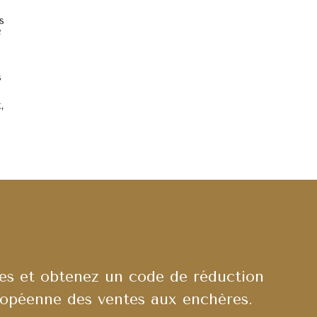
s
7
s
,
es et obtenez un code de réduction
ropéenne des ventes aux enchères.