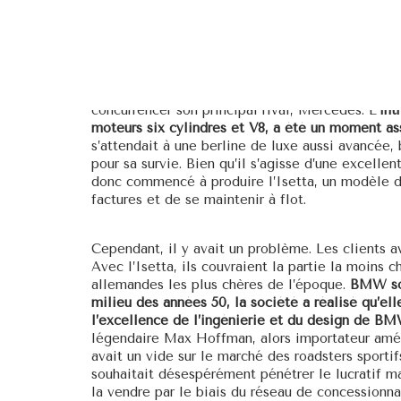
Aujourd’hui, BMW est le plus grand constructeur
Guerre mondiale, l’entreprise existait à peine. L
des usines se trouvaient en Allemagne de l’Est, s
la nouvelle réalité de l’après-guerre. BMW a c
lentement à présenter les derniers modèles au d
concurrencer son principal rival, Mercedes. L’
int
moteurs six cylindres et V8, a été un moment ass
s’attendait à une berline de luxe aussi avancée, 
pour sa survie. Bien qu’il s’agisse d’une excelle
donc commencé à produire l’Isetta, un modèle 
factures et de se maintenir à flot.
Cependant, il y avait un problème. Les clients a
Avec l’Isetta, ils couvraient la partie la moins c
allemandes les plus chères de l’époque.
BMW sou
milieu des années 50, la société a réalisé qu’ell
l’excellence de l’ingénierie et du design de BM
légendaire Max Hoffman, alors importateur améri
avait un vide sur le marché des roadsters sport
souhaitait désespérément pénétrer le lucratif m
la vendre par le biais du réseau de concessionn