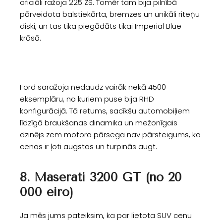
oficiāli ražoja 225 ZS. Tomēr tam bija pilnībā
pārveidota balstiekārta, bremzes un unikāli riteņu
diski, un tas tika piegādāts tikai Imperial Blue
krāsā.
Ford saražoja nedaudz vairāk nekā 4500
eksemplāru, no kuriem puse bija RHD
konfigurācijā. Tā retums, sacīkšu automobiļiem
līdzīgā braukšanas dinamika un mežonīgais
dzinējs zem motora pārsega nav pārsteigums, ka
cenas ir ļoti augstas un turpinās augt.
8. Maserati 3200 GT (no 20
000 eiro)
Ja mēs jums pateiksim, ka par lietota SUV cenu