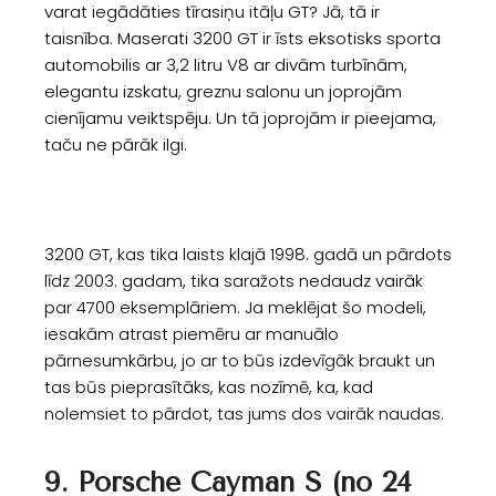
varat iegādāties tīrasiņu itāļu GT? Jā, tā ir
taisnība. Maserati 3200 GT ir īsts eksotisks sporta
automobilis ar 3,2 litru V8 ar divām turbīnām,
elegantu izskatu, greznu salonu un joprojām
cienījamu veiktspēju. Un tā joprojām ir pieejama,
taču ne pārāk ilgi.
3200 GT, kas tika laists klajā 1998. gadā un pārdots
līdz 2003. gadam, tika saražots nedaudz vairāk
par 4700 eksemplāriem. Ja meklējat šo modeli,
iesakām atrast piemēru ar manuālo
pārnesumkārbu, jo ar to būs izdevīgāk braukt un
tas būs pieprasītāks, kas nozīmē, ka, kad
nolemsiet to pārdot, tas jums dos vairāk naudas.
9. Porsche Cayman S (no 24