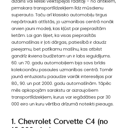
dizains vai lieliski veiktspējas rādītāji – no antīkiem,
pirmskara transportlīdzekļiem līdz mūsdienu
superauto. Taču arī klasisko automobiļu tirgus
nepārtraukti attīstās, jo uzmanības centrā nonāk
arvien jauni modeļi, kas kļūst par pieprasītām
lietām. Lai gan šķiet, ka visas pieprasītās
automašīnas ir ļoti dārgas, patiesībā ir daudz
pieejamu, bet patīkamu mašīnu, kas atbilst
gandrīz ikviena budžetam un ir labs ieguldījums.
60. un 70. gadu automobiļiem bija savs brīdis
kolekcionāru pasaules uzmanības centrā. Tomēr
jaunā entuziastu paaudze vairāk interesējas par
80., 90. un pat 2000. gadu automašīnām. Tāpēc
mēs apkopojām sarakstu ar aizraujošiem
transportlīdzekļiem, kurus var iegādāties par 30
000 eiro un kuru vērtība drīzumā noteikti pieaugs.
1. Chevrolet Corvette C4 (no