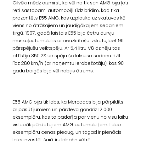
Cilvēki mēdz aizmirst, ka vēl ne tik sen AMG bija ļoti
reti sastopami automobiļi. Līdz brīdim, kad tika
prezentēts E55 AMG, kas uzplauka uz skatuves kā
viens no ātrākajiem un jaudīgākajiem sedaniem
tirgū. 1997. gadā laistais E55 bija četru durvju
muskuļautomobilis ar neuzkrītošu izskatu, bet 911
pārspējušu veiktspēju. Ar 5,4 litru V8 dzinēju tas
attīstīja 350 ZS un spēja šo luksusa sedanu dzīt
līdz 280 km/h (ar noņemtu ierobežotāju), kas 90.
gadu beigās bija vēl nebijis ātrums.
E55 AMG bija tik labs, ka Mercedes bija pārpildīts
ar pasūtījumiem un pārdeva gandrīz 12 000
eksemplāru, kas to padarīja par vienu no visu laiku
vislabāk pārdotajiem AMG automobiļiem. Labo
eksemplāru cenas pieaug, un tagad ir pienācis
laiks investēt šajā Autobahn vētrā.