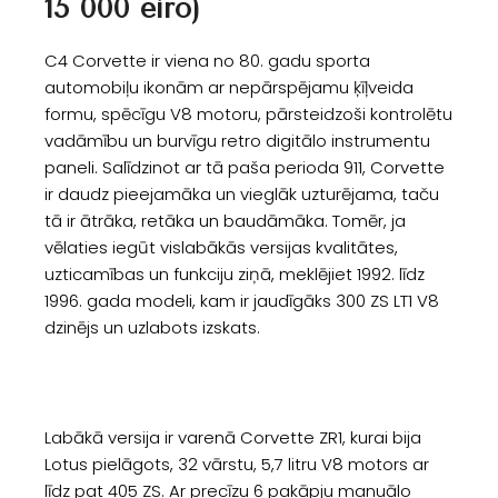
15 000 eiro)
C4 Corvette ir viena no 80. gadu sporta
automobiļu ikonām ar nepārspējamu ķīļveida
formu, spēcīgu V8 motoru, pārsteidzoši kontrolētu
vadāmību un burvīgu retro digitālo instrumentu
paneli. Salīdzinot ar tā paša perioda 911, Corvette
ir daudz pieejamāka un vieglāk uzturējama, taču
tā ir ātrāka, retāka un baudāmāka. Tomēr, ja
vēlaties iegūt vislabākās versijas kvalitātes,
uzticamības un funkciju ziņā, meklējiet 1992. līdz
1996. gada modeli, kam ir jaudīgāks 300 ZS LT1 V8
dzinējs un uzlabots izskats.
Labākā versija ir varenā Corvette ZR1, kurai bija
Lotus pielāgots, 32 vārstu, 5,7 litru V8 motors ar
līdz pat 405 ZS. Ar precīzu 6 pakāpju manuālo