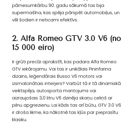
pārnesumkārbu 90. gadu sākumā tas bija
supermašīna, kas spēja pārspēt automobiļus, un
vēl šodien ir neticami efektīvs.
2. Alfa Romeo GTV 3.0 V6 (no
15 000 eiro)
Ir grūti precīzi aprakstīt, kas padara Alfa Romeo
GTV iekārojamu. Vai tas ir unikālais Pininfarina
dizains, leģendārais Busso V6 motors vai
izsmalcinātais interjers? Varbūt tā ir tā dinamiskā
veiktspēja, autosporta mantojums vai
aizraujošais 3,0 litru V6 dzinēja skaņu celiņš ar
pilnu apgriezienu. Lai kāds tas arī būtu, GTV 3.0 V6
ir droša likme, ka nākotnē tas kļūs par pieprasītu
klasiku.