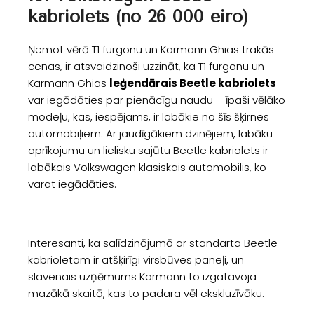
kabriolets (no 26 000 eiro)
Ņemot vērā T1 furgonu un Karmann Ghias trakās
cenas, ir atsvaidzinoši uzzināt, ka T1 furgonu un
Karmann Ghias
leģendārais Beetle kabriolets
var iegādāties par pienācīgu naudu – īpaši vēlāko
modeļu, kas, iespējams, ir labākie no šīs šķirnes
automobiļiem. Ar jaudīgākiem dzinējiem, labāku
aprīkojumu un lielisku sajūtu Beetle kabriolets ir
labākais Volkswagen klasiskais automobilis, ko
varat iegādāties.
Interesanti, ka salīdzinājumā ar standarta Beetle
kabrioletam ir atšķirīgi virsbūves paneļi, un
slavenais uzņēmums Karmann to izgatavoja
mazākā skaitā, kas to padara vēl ekskluzīvāku.