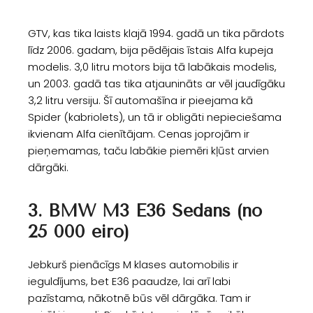
GTV, kas tika laists klajā 1994. gadā un tika pārdots
līdz 2006. gadam, bija pēdējais īstais Alfa kupeja
modelis. 3,0 litru motors bija tā labākais modelis,
un 2003. gadā tas tika atjaunināts ar vēl jaudīgāku
3,2 litru versiju. Šī automašīna ir pieejama kā
Spider (kabriolets), un tā ir obligāti nepieciešama
ikvienam Alfa cienītājam. Cenas joprojām ir
pieņemamas, taču labākie piemēri kļūst arvien
dārgāki.
3. BMW M3 E36 Sedans (no
25 000 eiro)
Jebkurš pienācīgs M klases automobilis ir
ieguldījums, bet E36 paaudze, lai arī labi
pazīstama, nākotnē būs vēl dārgāka. Tam ir