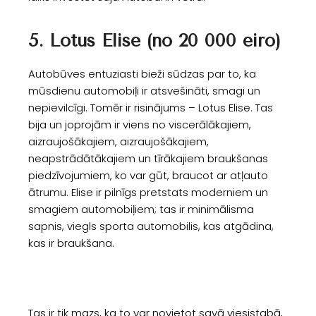
5. Lotus Elise (no 20 000 eiro)
Autobūves entuziasti bieži sūdzas par to, ka
mūsdienu automobiļi ir atsvešināti, smagi un
nepievilcīgi. Tomēr ir risinājums – Lotus Elise. Tas
bija un joprojām ir viens no viscerālākajiem,
aizraujošākajiem, aizraujošākajiem,
neapstrādātākajiem un tīrākajiem braukšanas
piedzīvojumiem, ko var gūt, braucot ar atļauto
ātrumu. Elise ir pilnīgs pretstats moderniem un
smagiem automobiļiem; tas ir minimālisma
sapnis, viegls sporta automobilis, kas atgādina,
kas ir braukšana.
Tas ir tik mazs, ka to var novietot savā viesistabā,