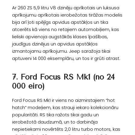
Ar 260 ZS 5,9 litru V8 dzinēju aprīkotais un luksusa
aprīkojumu aprīkotais ierobežotas tirāžas modelis
bija arī ļoti spējīgs apvidus apstākļos un tika
atcerēts kā viens no retajiem automobiļiem, kas
lieliski apvienoja augstākās klases īpašības,
jaudīgus dzinējus un apvidus apstākļos
izmantojamu aprīkojumu. Jeep saražoja tikai
aptuveni 14 000 eksemplāru, un tos ir grūti atrast.
7. Ford Focus RS Mk1 (no 24
000 eiro)
Ford Focus RS Mk1 ir viens no aizmirstajiem “hot
hatch” modeļiem, kas strauji iekaro kolekcionāru
popularitāti. RS tika ražots tikai gadu un
ierobežotā daudzumā, un to darbināja
nepietiekami novērtēts 2,0 litru turbo motors, kas