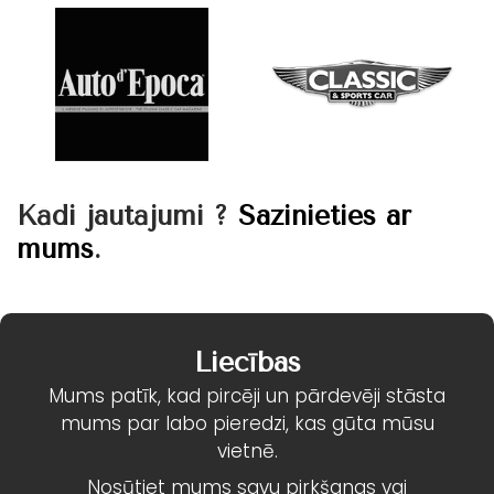
Kādi jautājumi ?
Sazinieties ar
mums
.
Liecības
Mums patīk, kad pircēji un pārdevēji stāsta
mums par labo pieredzi, kas gūta mūsu
vietnē.
Nosūtiet mums savu pirkšanas vai