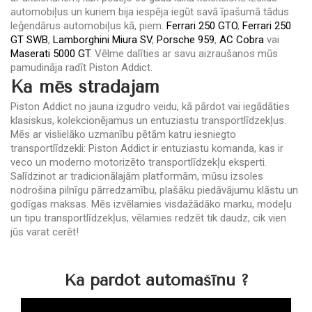
automobiļus un kuriem bija iespēja iegūt savā īpašumā tādus
leģendārus automobiļus kā, piem.
Ferrari 250 GTO
,
Ferrari 250
GT SWB
,
Lamborghini Miura SV
,
Porsche 959
,
AC Cobra
vai
Maserati 5000 GT
. Vēlme dalīties ar savu aizraušanos mūs
pamudināja radīt Piston Addict.
Kā mēs strādājam
Piston Addict no jauna izgudro veidu, kā pārdot vai iegādāties
klasiskus, kolekcionējamus un entuziastu transportlīdzekļus.
Mēs ar vislielāko uzmanību pētām katru iesniegto
transportlīdzekli: Piston Addict ir entuziastu komanda, kas ir
veco un moderno motorizēto transportlīdzekļu eksperti.
Salīdzinot ar tradicionālajām platformām, mūsu izsoles
nodrošina pilnīgu pārredzamību, plašāku piedāvājumu klāstu un
godīgas maksas. Mēs izvēlamies visdažādāko marku, modeļu
un tipu transportlīdzekļus, vēlamies redzēt tik daudz, cik vien
jūs varat cerēt!
Kā pārdot automašīnu ?