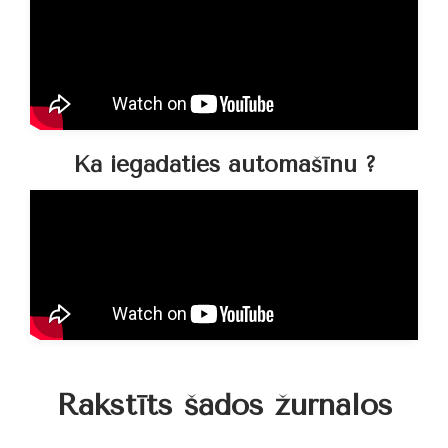
Kā iegādāties automašīnu ?
Rakstīts šādos žurnālos