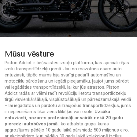
Mūsu vēsture
Piston Addict ir tiešsaistes izsoļu platforma, kas specializējas
izcilu transportlīdzekļu jomā. Jau no mazotnes esam auto
entuziasti, tāpēc mums bija svarīgi padarīt automašīnu un
motociklu pārdošanu un iegādi pieejamāku, ļaujot jums pārdot
vai iegādāties transportlīdzekli, lai kur jūs atrastos. Piston
Addict radās ar vēlmi radīt revolūciju lietotu transportlīdzekļu
tirgū visvienkāršākajā, visplūstošākajā un pārredzamākajā veidā
– lai iegādātos un pārdotu aizraujošus transportlīdzekļus, jums
ir nepieciešams tikai viens klikšķis vai izsole.
Uzsāka
entuziasti, nozares profesionāļi ar vairāk nekā 20 gadu
pieredzi autobūves jomā.
, ko atbalsta grupa, kuras
apgrozījums pēdējo 10 gadu laikā pārsniedz 500 miljonus eiro,
ar akcionāriem, kuri pēdējo 30 gadu laikā kolekcionē izcilus