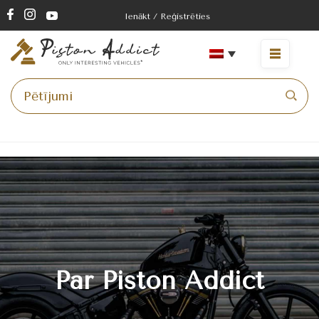
Ienākt / Reģistrēties
Mājas lapa
>
Par mums
Par Piston Addict