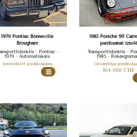
Pārdots
1979 Pontiac Bonneville
1985 Porsche 911 Carre
Brougham
pārdošanai izsol
ransportlīdzeklis - Pontiac -
Transportlīdzeklis - Po
1979 - Automātiskais
1985 - Rokasgrāma
Iesniedziet piedāvājumu
Uzvarētāja piedāvāj
104 000
CHF