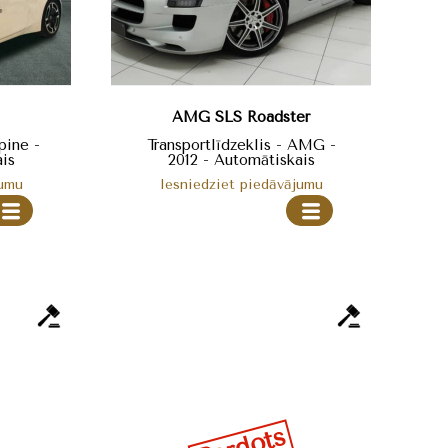
AMG SLS Roadster
pine -
Transportlīdzeklis - AMG -
is
2012 - Automātiskais
jumu
Iesniedziet piedāvājumu
Pārdots