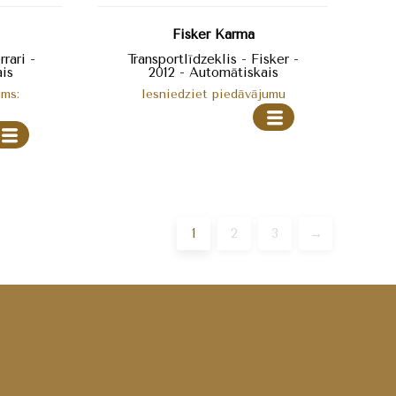
Fisker Karma
rrari -
Transportlīdzeklis - Fisker -
is
2012 - Automātiskais
ums:
Iesniedziet piedāvājumu
1
2
3
→