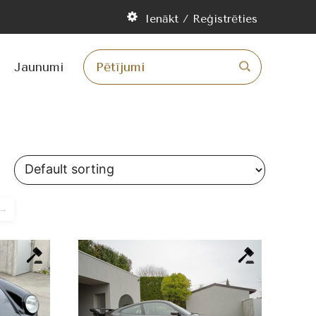
et
Ienākt / Reģistrēties
ru
Jaunumi
→