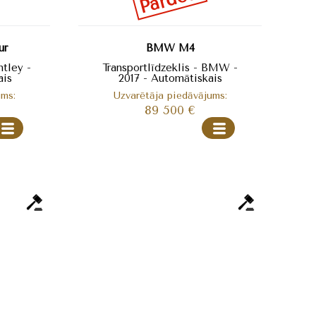
ur
BMW M4
ntley -
Transportlīdzeklis - BMW -
ais
2017 - Automātiskais
ums:
Uzvarētāja piedāvājums:
89 500
€