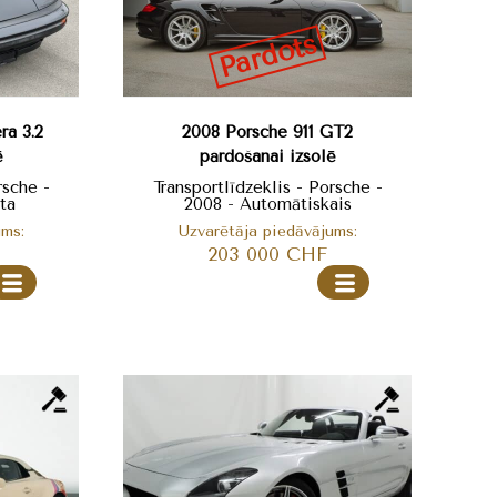
Pārdots
ra 3.2
2008 Porsche 911 GT2
ē
pārdošanai izsolē
rsche -
Transportlīdzeklis - Porsche -
ta
2008 - Automātiskais
ums:
Uzvarētāja piedāvājums:
203 000
CHF