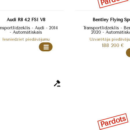
Audi R8 4.2 FSI V8
Bentley Flying Sp
ansportlīdzeklis - Audi - 2014
Transportlīdzeklis - Be
- Automātiskais
2020 - Automātisk
Iesniedziet piedāvājumu
Uzvarētāja piedāvāj
188 200
€
Pārdots