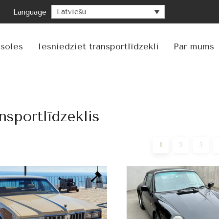
Latviešu
Language
Pāri
uz
satu
zsoles
Iesniedziet transportlīdzekli
Par mums
nsportlīdzeklis
1
2
3