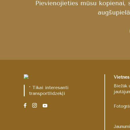
Pievienojieties mūsu kopienai,
augšupielā
Vietnes
Biežāk 
* Tikai interesanti
jautāju
transportlīdzekļi
Fotogrā
Jaunum