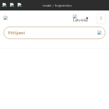
Ienākt / Reģistrēties
Mājas lapa
>
Vai tu esi fotogrāfs?
Vai tu esi fotogrāfs?