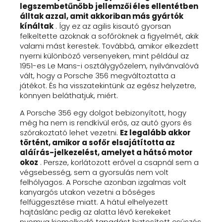
legszembetűnőbb jellemzői éles ellentétben
álltak azzal, amit akkoriban más gyártók
kínáltak
. Így ez az agilis kisautó gyorsan
felkeltette azoknak a sofőröknek a figyelmét, akik
valami mást kerestek. Továbbá, amikor elkezdett
nyerni különböző versenyeken, mint például az
1951-es Le Mans-i osztálygyőzelem, nyilvánvalóvá
vált, hogy a Porsche 356 megváltoztatta a
játékot. És ha visszatekintünk az egész helyzetre,
könnyen beláthatjuk, miért.
A Porsche 356 egy dolgot bebizonyított, hogy
még ha nem is rendkívül erős, az autó gyors és
szórakoztató lehet vezetni.
Ez legalább akkor
történt, amikor a sofőr elsajátította az
aláírás-jelkezelést, amelyet a hátsó motor
okoz
. Persze, korlátozott erővel a csapnál sem a
végsebesség, sem a gyorsulás nem volt
felhólyagos. A Porsche azonban izgalmas volt
kanyargós utakon vezetni a bőséges
felfüggesztése miatt. A hátul elhelyezett
hajtáslánc pedig az alatta lévő kerekeket
nyomva kiemelkedő tapadást biztosított csúszós