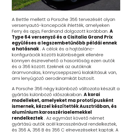
A Bettle mellett a Porsche 356 tervezését olyan
versenyautó-koncepciók ihlették, amelyeken
Ferry és apja, Ferdinand dolgozott korábban.
A
Type 64 versenyző és a Cisitalia Grand Prix
együléses a legszembetűnőbb példái ennek
a hatásnak
. A célok és a hajtáslánc-
konfigurációk közötti különbségek ellenére
könnyen észrevehető a hasonlóság ezen autók
és a 356 között. Ezeknek az autóknak
áramvonalas, könnycseppszerű kialakításuk van,
ami lenyűgöző aerodinamikát biztosít.
A Porsche 356 négy különböző változata készült a
gyártás különböző időszakaiban.
A korai
modelleket, amelyeket ma prototípusként
ismernek, kézzel készítették Ausztriában, és
alumínium karosszériaelemekkel
rendelkeztek
. Az egymást követő német
gyártású autók acél karosszériával rendelkeztek,
és 356 A, 356 B és 356 C elnevezéseket kaptak. A