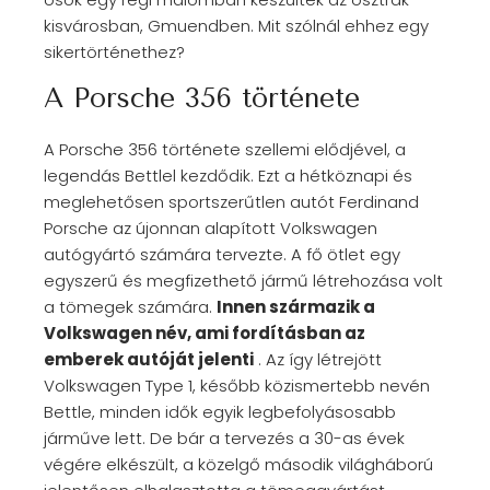
kisvárosban, Gmuendben. Mit szólnál ehhez egy
sikertörténethez?
A Porsche 356 története
A Porsche 356 története szellemi elődjével, a
legendás Bettlel kezdődik. Ezt a hétköznapi és
meglehetősen sportszerűtlen autót Ferdinand
Porsche az újonnan alapított Volkswagen
autógyártó számára tervezte. A fő ötlet egy
egyszerű és megfizethető jármű létrehozása volt
a tömegek számára.
Innen származik a
Volkswagen név, ami fordításban az
emberek autóját jelenti
. Az így létrejött
Volkswagen Type 1, később közismertebb nevén
Bettle, minden idők egyik legbefolyásosabb
járműve lett. De bár a tervezés a 30-as évek
végére elkészült, a közelgő második világháború