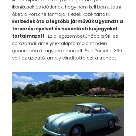
ikonikusak és időtlenek, hogy nem kell bemutatni
őket, a Porsche formája is ezek közé tartozik.
Évtizedek óta a legtöbb járművük ugyanazt a
tervezési nyelvet és hasonló stílusjegyeket
tartalmazott
. Ez a legszembetűnőbb a 911-es
sorozatnál, amelynek alapformája minden
generáción át ugyanaz maradt. És a Porsche 356
volt az az autó, amely elindította ezt a trendet.