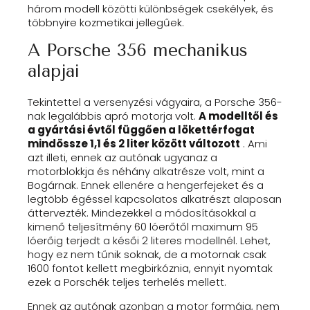
három modell közötti különbségek csekélyek, és
többnyire kozmetikai jellegűek.
A Porsche 356 mechanikus
alapjai
Tekintettel a versenyzési vágyaira, a Porsche 356-
nak legalábbis apró motorja volt.
A modelltől és
a gyártási évtől függően a lökettérfogat
mindössze 1,1 és 2 liter között változott
. Ami
azt illeti, ennek az autónak ugyanaz a
motorblokkja és néhány alkatrésze volt, mint a
Bogárnak. Ennek ellenére a hengerfejeket és a
legtöbb égéssel kapcsolatos alkatrészt alaposan
áttervezték. Mindezekkel a módosításokkal a
kimenő teljesítmény 60 lóerőtől maximum 95
lóerőig terjedt a késői 2 literes modellnél. Lehet,
hogy ez nem tűnik soknak, de a motornak csak
1600 fontot kellett megbirkóznia, ennyit nyomtak
ezek a Porschék teljes terhelés mellett.
Ennek az autónak azonban a motor formája, nem