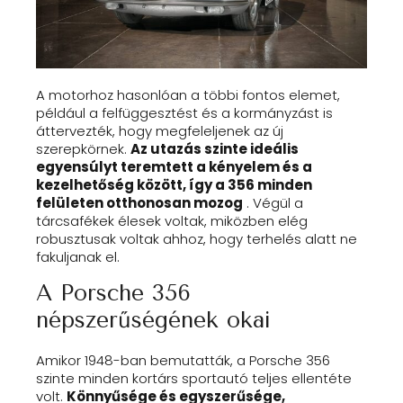
A motorhoz hasonlóan a többi fontos elemet,
például a felfüggesztést és a kormányzást is
áttervezték, hogy megfeleljenek az új
szerepkörnek.
Az utazás szinte ideális
egyensúlyt teremtett a kényelem és a
kezelhetőség között, így a 356 minden
felületen otthonosan mozog
. Végül a
tárcsafékek élesek voltak, miközben elég
robusztusak voltak ahhoz, hogy terhelés alatt ne
fakuljanak el.
A Porsche 356
népszerűségének okai
Amikor 1948-ban bemutatták, a Porsche 356
szinte minden kortárs sportautó teljes ellentéte
volt.
Könnyűsége és egyszerűsége,