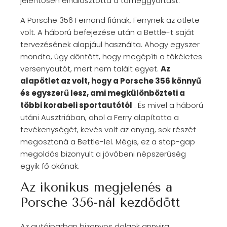
jelentősen elhalasztotta a tömeggyártást.
A Porsche 356 Fernand fiának, Ferrynek az ötlete
volt. A háború befejezése után a Bettle-t saját
tervezésének alapjául használta. Ahogy egyszer
mondta, úgy döntött, hogy megépíti a tökéletes
versenyautót, mert nem talált egyet.
Az
alapötlet az volt, hogy a Porsche 356 könnyű
és egyszerű lesz, ami megkülönbözteti a
többi korabeli sportautótól
. És mivel a háború
utáni Ausztriában, ahol a Ferry alapította a
tevékenységét, kevés volt az anyag, sok részét
megosztaná a Bettle-lel. Mégis, ez a stop-gap
megoldás bizonyult a jövőbeni népszerűség
egyik fő okának.
Az ikonikus megjelenés a
Porsche 356-nál kezdődött
Az autóiparban bizonyos dolgok annyira