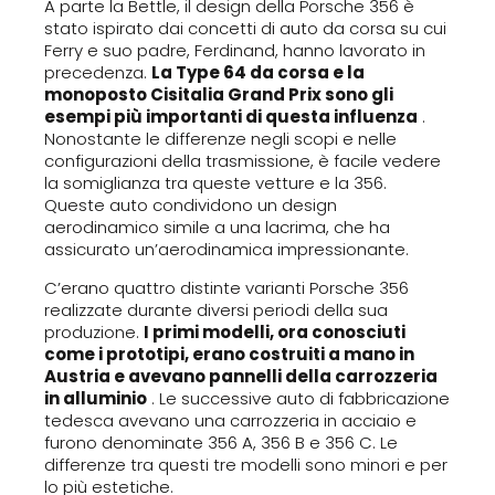
A parte la Bettle, il design della Porsche 356 è
stato ispirato dai concetti di auto da corsa su cui
Ferry e suo padre, Ferdinand, hanno lavorato in
precedenza.
La Type 64 da corsa e la
monoposto Cisitalia Grand Prix sono gli
esempi più importanti di questa influenza
.
Nonostante le differenze negli scopi e nelle
configurazioni della trasmissione, è facile vedere
la somiglianza tra queste vetture e la 356.
Queste auto condividono un design
aerodinamico simile a una lacrima, che ha
assicurato un’aerodinamica impressionante.
C’erano quattro distinte varianti Porsche 356
realizzate durante diversi periodi della sua
produzione.
I primi modelli, ora conosciuti
come i prototipi, erano costruiti a mano in
Austria e avevano pannelli della carrozzeria
in alluminio
. Le successive auto di fabbricazione
tedesca avevano una carrozzeria in acciaio e
furono denominate 356 A, 356 B e 356 C. Le
differenze tra questi tre modelli sono minori e per
lo più estetiche.