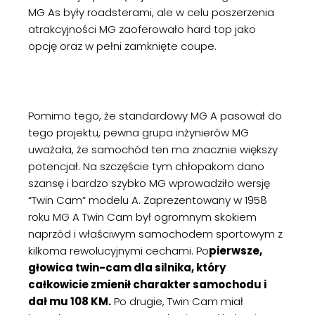
MG As były roadsterami, ale w celu poszerzenia
atrakcyjności MG zaoferowało hard top jako
opcję oraz w pełni zamknięte coupe.
Pomimo tego, że standardowy MG A pasował do
tego projektu, pewna grupa inżynierów MG
uważała, że samochód ten ma znacznie większy
potencjał. Na szczęście tym chłopakom dano
szansę i bardzo szybko MG wprowadziło wersję
“Twin Cam” modelu A. Zaprezentowany w 1958
roku MG A Twin Cam był ogromnym skokiem
naprzód i właściwym samochodem sportowym z
kilkoma rewolucyjnymi cechami. Po
pierwsze,
głowica twin-cam dla silnika, który
całkowicie zmienił charakter samochodu i
dał mu 108 KM.
Po drugie, Twin Cam miał