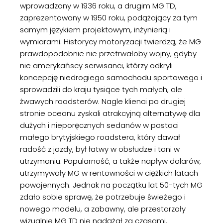
wprowadzony w 1936 roku, a drugim MG TD,
zaprezentowany w 1950 roku, podążający za tym
samym językiem projektowym, inżynierią i
wymiarami. Historycy motoryzacji twierdzą, że MG
prawdopodobnie nie przetrwałoby wojny, gdyby
nie amerykańscy serwisanci, którzy odkryli
koncepcję niedrogiego samochodu sportowego i
sprowadzili do kraju tysiące tych małych, ale
żwawych roadsterów. Nagle klienci po drugiej
stronie oceanu zyskali atrakcyjną alternatywę dla
dużych i nieporęcznych sedanów w postaci
małego brytyjskiego roadstera, który dawał
radość z jazdy, był łatwy w obsłudze i tani w
utrzymaniu. Popularność, a także napływ dolarów,
utrzymywały MG w rentowności w ciężkich latach
powojennych. Jednak na początku lat 50-tych MG
zdało sobie sprawę, że potrzebuje świeżego i
nowego modelu, a zabawny, ale przestarzały
wizualnie MG TD nie nadążał za czasami.