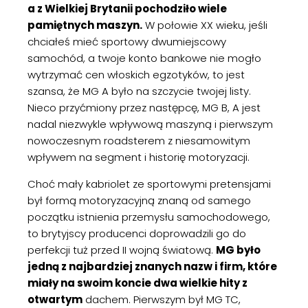
a z Wielkiej Brytanii pochodziło wiele
pamiętnych maszyn.
W połowie XX wieku, jeśli
chciałeś mieć sportowy dwumiejscowy
samochód, a twoje konto bankowe nie mogło
wytrzymać cen włoskich egzotyków, to jest
szansa, że MG A było na szczycie twojej listy.
Nieco przyćmiony przez następcę, MG B, A jest
nadal niezwykle wpływową maszyną i pierwszym
nowoczesnym roadsterem z niesamowitym
wpływem na segment i historię motoryzacji.
Choć mały kabriolet ze sportowymi pretensjami
był formą motoryzacyjną znaną od samego
początku istnienia przemysłu samochodowego,
to brytyjscy producenci doprowadzili go do
perfekcji tuż przed II wojną światową.
MG było
jedną z najbardziej znanych nazw i firm, które
miały na swoim koncie dwa wielkie hity z
otwartym
dachem. Pierwszym był MG TC,