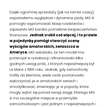
Dzięki ogromnej sprzedaży (jak na tamte czasy),
wspaniałemu wyglądowi i dynamice jazdy, MG A
pomogło wypromować klasę roadsterów i
zapewniło MG bardzo potrzebne bezpieczeństwo
finansowe.
Jednak zrobił coś więcej, i to prawie
w pojedynkę pomógł stworzyć scenę
wyścigów amatorskich, zwłaszcza w
Ameryce.
MG wiedziało, że ten model ma
potencjał w rywalizacji i sfinansowało kilka
godnych uwagi prób, z których najważniejszą był
Le Mans z 1955 roku. Jednak, gdy samochody
trafiły do klientów, wiele osób postanowiło
wykorzystać je w amatorskich seriach i
zmodyfikować, zmieniając je w pojazdy, które
mogły wybić się ponad swoją wagę. Dlatego MG
A ma szczególne miejsce w przemyśle
samochodowym i jest jednym z najważniejszych i