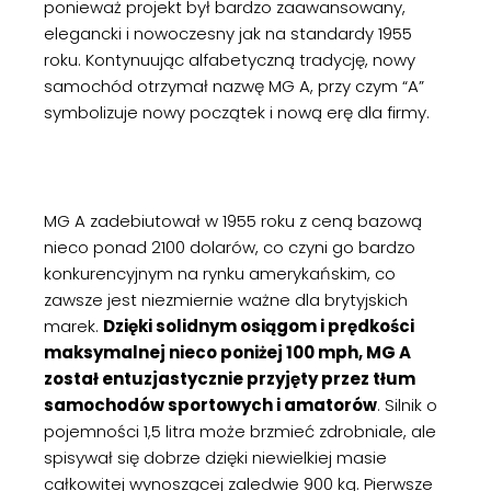
ponieważ projekt był bardzo zaawansowany,
elegancki i nowoczesny jak na standardy 1955
roku. Kontynuując alfabetyczną tradycję, nowy
samochód otrzymał nazwę MG A, przy czym “A”
symbolizuje nowy początek i nową erę dla firmy.
MG A zadebiutował w 1955 roku z ceną bazową
nieco ponad 2100 dolarów, co czyni go bardzo
konkurencyjnym na rynku amerykańskim, co
zawsze jest niezmiernie ważne dla brytyjskich
marek.
Dzięki solidnym osiągom i prędkości
maksymalnej nieco poniżej 100 mph, MG A
został entuzjastycznie przyjęty przez tłum
samochodów sportowych i amatorów
. Silnik o
pojemności 1,5 litra może brzmieć zdrobniale, ale
spisywał się dobrze dzięki niewielkiej masie
całkowitej wynoszącej zaledwie 900 kg. Pierwsze