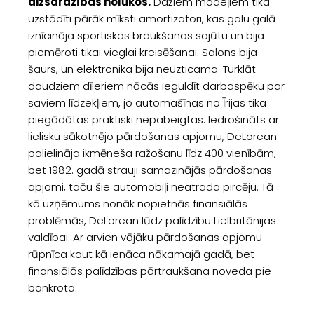
aizsardzības nolūkos.
Dažiem modeļiem tika
uzstādīti pārāk mīksti amortizatori, kas galu galā
iznīcināja sportiskas braukšanas sajūtu un bija
piemēroti tikai vieglai kreisēšanai. Salons bija
šaurs, un elektronika bija neuzticama. Turklāt
daudziem dīleriem nācās ieguldīt darbaspēku par
saviem līdzekļiem, jo automašīnas no Īrijas tika
piegādātas praktiski nepabeigtas. Iedrošināts ar
lielisku sākotnējo pārdošanas apjomu, DeLorean
palielināja ikmēneša ražošanu līdz 400 vienībām,
bet 1982. gadā strauji samazinājās pārdošanas
apjomi, taču šie automobiļi neatrada pircēju. Tā
kā uzņēmums nonāk nopietnās finansiālās
problēmās, DeLorean lūdz palīdzību Lielbritānijas
valdībai. Ar arvien vājāku pārdošanas apjomu
rūpnīca kaut kā ienāca nākamajā gadā, bet
finansiālās palīdzības pārtraukšana noveda pie
bankrota.