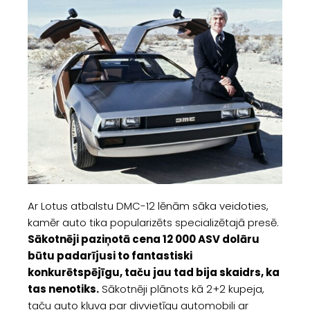
Ar Lotus atbalstu DMC-12 lēnām sāka veidoties,
kamēr auto tika popularizēts specializētajā presē.
Sākotnēji paziņotā cena 12 000 ASV dolāru
būtu padarījusi to fantastiski
konkurētspējīgu, taču jau tad bija skaidrs, ka
tas nenotiks.
Sākotnēji plānots kā 2+2 kupeja,
taču auto kļuva par divvietīgu automobili ar