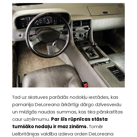
Tad uz skatuves parādās nodokļu iestādes, kas
pamanīja DeLoreana ārkārtīgi dārgo dzīvesveidu
un milzīgās naudas summas, kas tika pārskaitītas
caur uzņēmumu.
Par šīs rūpnīcas stāsta
tumšāko nodaļu ir maz zināms.
Tomēr
Lielbritānijas valdība izdeva orderi DeLoreana