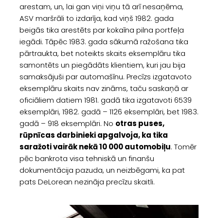
arestam, un, lai gan viņi viņu tā arī nesaņēma,
ASV maršrāli to izdarīja, kad viņš 1982. gada
beigās tika arestēts par kokaīna pilna portfeļa
iegādi. Tāpēc 1983. gada sākumā ražošana tika
pārtraukta, bet noteikts skaits eksemplāru tika
samontēts un piegādāts klientiem, kuri jau bija
samaksājuši par automašīnu. Precīzs izgatavoto
eksemplāru skaits nav zināms, taču saskaņā ar
oficiāliem datiem 1981. gadā tika izgatavoti 6539
eksemplāri, 1982. gadā – 1126 eksemplāri, bet 1983.
gadā – 918 eksemplāri. No
otras puses,
rūpnīcas darbinieki apgalvoja, ka tika
saražoti vairāk nekā 10 000 automobiļu
. Tomēr
pēc bankrota visa tehniskā un finanšu
dokumentācija pazuda, un neizbēgami, ka pat
pats DeLorean nezināja precīzu skaitli.