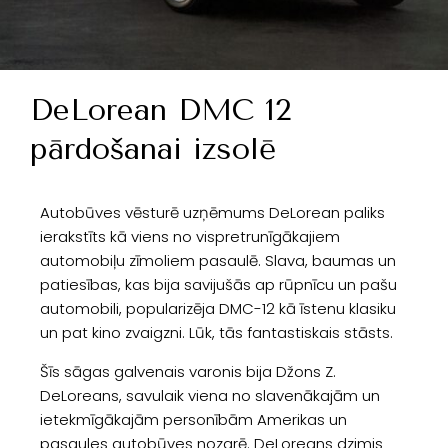
DeLorean DMC 12
pārdošanai izsolē
Autobūves vēsturē uzņēmums DeLorean paliks
ierakstīts kā viens no vispretrunīgākajiem
automobiļu zīmoliem pasaulē. Slava, baumas un
patiesības, kas bija savijušās ap rūpnīcu un pašu
automobili, popularizēja DMC-12 kā īstenu klasiku
un pat kino zvaigzni. Lūk, tās fantastiskais stāsts.
Šīs sāgas galvenais varonis bija Džons Z.
DeLoreans, savulaik viena no slavenākajām un
ietekmīgākajām personībām Amerikas un
pasaules autobūves nozarē. DeLoreans dzimis