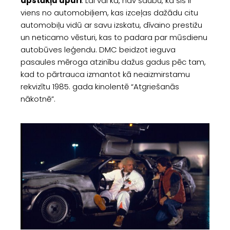
apstākļu upuri
. Lai vai kā, nav šaubu, ka šis ir
viens no automobiļiem, kas izceļas dažādu citu
automobiļu vidū ar savu izskatu, dīvaino prestižu
un neticamo vēsturi, kas to padara par mūsdienu
autobūves leģendu. DMC beidzot ieguva
pasaules mēroga atzinību dažus gadus pēc tam,
kad to pārtrauca izmantot kā neaizmirstamu
rekvizītu 1985. gada kinolentē “Atgriešanās
nākotnē”.