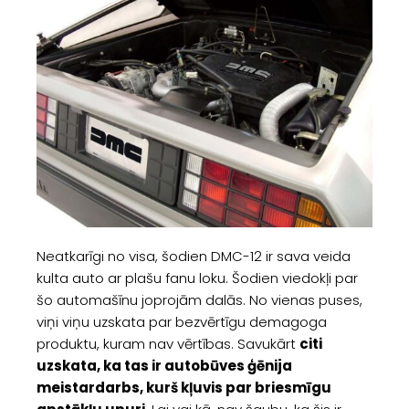
Neatkarīgi no visa, šodien DMC-12 ir sava veida
kulta auto ar plašu fanu loku. Šodien viedokļi par
šo automašīnu joprojām dalās. No vienas puses,
viņi viņu uzskata par bezvērtīgu demagoga
produktu, kuram nav vērtības. Savukārt
citi
uzskata, ka tas ir autobūves ģēnija
meistardarbs, kurš kļuvis par briesmīgu