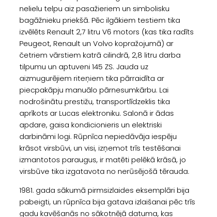
nelielu telpu aiz pasažieriem un simbolisku
bagāžnieku priekšā. Pēc ilgākiem testiem tika
izvēlēts Renault 2,7 litru V6 motors (kas tika radīts
Peugeot, Renault un Volvo kopražojumā) ar
četriem vārstiem katrā cilindrā, 2,8 litru darba
tilpumu un aptuveni 145 ZS. Jauda uz
aizmugurējiem riteņiem tika pārraidīta ar
piecpakāpju manuālo pārnesumkārbu. Lai
nodrošinātu prestižu, transportlīdzeklis tika
aprīkots ar Lucas elektroniku. Salonā ir ādas
apdare, gaisa kondicionieris un elektriski
darbināmi logi. Rūpnīca nepiedāvāja iespēju
krāsot virsbūvi, un visi, izņemot trīs testēšanai
izmantotos paraugus, ir matēti pelēkā krāsā, jo
virsbūve tika izgatavota no nerūsējošā tērauda.
1981. gada sākumā pirmsizlaides eksemplāri bija
pabeigti, un rūpnīca bija gatava izlaišanai pēc trīs
gadu kavēšanās no sākotnējā datuma, kas