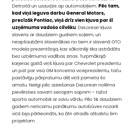
Detroitā un uzaudzis ap automobiļiem.
Pēc tam,
kad viņš ieguva darbu General Motors,
precīzāk Pontiac, viņš drīz vien kļuva par šī
uzņēmuma vadošo cilvēku
. DeLorean kļuva
slavens ar daudziem gudriem soļiem, un
neapšaubāmi slavenākais no tiem ir slavenā GTO
modeļa prezentācija, kas sākotnēji tika izstrādāts
bez uzņēmuma vadības ziņas. Turpmākajā
karjeras gaitā viņš kļuva par Chevrolet prezidentu
un pat par visa GM koncerna viceprezidentu, taču
pastāvīgu pārpratumu dēļ viņš pameta šo
amatu. Neilgi pēc aiziešanas DeLorean nolēma
pievērsties savam senajam sapnim – ražot
sporta automobili ar savu vārdu. Pēc tik daudziem
gadiem neticamu panākumu autobūves nozarē
viņš bija pārliecināts, ka ātri atradīs atbalstu šim
projektam.