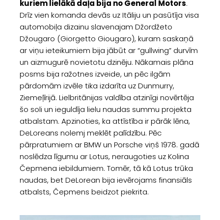
kuriem lielākā daļa bija no General Motors
.
Drīz vien komanda devās uz Itāliju un pasūtīja visa
automobiļa dizainu slavenajam Džordžeto
Džougaro (Giorgetto Giougaro), kuram saskaņā
ar viņu ieteikumiem bija jābūt ar “gullwing” durvīm
un aizmugurē novietotu dzinēju. Nākamais plāna
posms bija ražotnes izveide, un pēc ilgām
pārdomām izvēle tika izdarīta uz Dunmurry,
Ziemeļīrijā. Lielbritānijas valdība atzinīgi novērtēja
šo soli un ieguldīja lielu naudas summu projekta
atbalstam. Apzinoties, ka attīstība ir pārāk lēna,
DeLoreans nolemj meklēt palīdzību. Pēc
pārpratumiem ar BMW un Porsche viņš 1978. gadā
noslēdza līgumu ar Lotus, neraugoties uz Kolina
Čepmena iebildumiem. Tomēr, tā kā Lotus trūka
naudas, bet DeLorean bija ievērojams finansiāls
atbalsts, Čepmens beidzot piekrita.