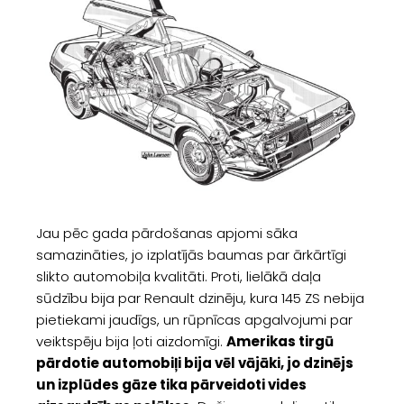
Jau pēc gada pārdošanas apjomi sāka
samazināties, jo izplatījās baumas par ārkārtīgi
slikto automobiļa kvalitāti. Proti, lielākā daļa
sūdzību bija par Renault dzinēju, kura 145 ZS nebija
pietiekami jaudīgs, un rūpnīcas apgalvojumi par
veiktspēju bija ļoti aizdomīgi.
Amerikas tirgū
pārdotie automobiļi bija vēl vājāki, jo dzinējs
un izplūdes gāze tika pārveidoti vides