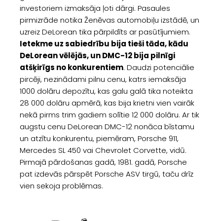
investoriem izmaksāja ļoti dārgi. Pasaules
pirmizrāde notika Ženēvas automobiļu izstādē, un
uzreiz DeLorean tika pārpildīts ar pasūtījumiem.
Ietekme uz sabiedrību bija tieši tāda, kādu
DeLorean vēlējās, un DMC-12 bija pilnīgi
atšķirīgs no konkurentiem
. Daudzi potenciālie
pircēji, nezinādami pilnu cenu, katrs iemaksāja
1000 dolāru depozītu, kas galu galā tika noteikta
28 000 dolāru apmērā, kas bija krietni vien vairāk
nekā pirms trim gadiem solītie 12 000 dolāru. Ar tik
augstu cenu DeLorean DMC-12 nonāca bīstamu
un atzītu konkurentu, piemēram, Porsche 911,
Mercedes SL 450 vai Chevrolet Corvette, vidū.
Pirmajā pārdošanas gadā, 1981. gadā, Porsche
pat izdevās pārspēt Porsche ASV tirgū, taču drīz
vien sekoja problēmas.