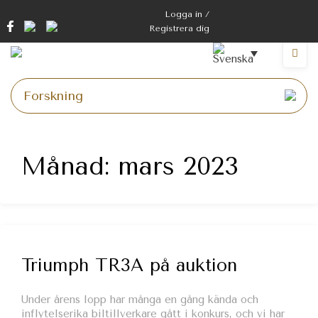
Hoppa
Logga in /
till
Registrera dig
innehåll
Meny
Månad:
mars 2023
Triumph TR3A på auktion
Under årens lopp har många en gång kända och
inflytelserika biltillverkare gått i konkurs, och vi har