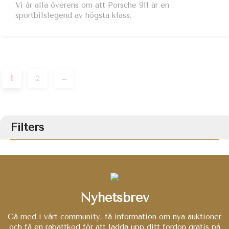
Vi är alla överens om att Porsche 911 är en
sportbilslegend av högsta klass.
Postnavigering
1
2
→
Filters
Nyhetsbrev
Gå med i vårt community, få information om nya auktioner
och få en rabattkod för att ladda upp ditt fordon gratis på