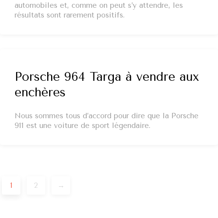
automobiles et, comme on peut s’y attendre, les
résultats sont rarement positifs.
Porsche 964 Targa à vendre aux
enchères
Nous sommes tous d’accord pour dire que la Porsche
911 est une voiture de sport légendaire.
Post
1
2
→
navigation