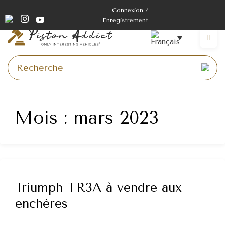
Skip
Connexion /
to
Enregistrement
content
Menu
Mois :
mars 2023
Triumph TR3A à vendre aux
enchères