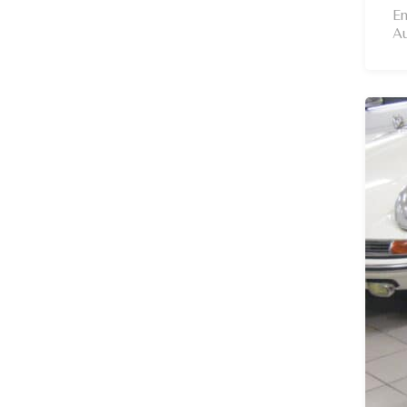
En
Au