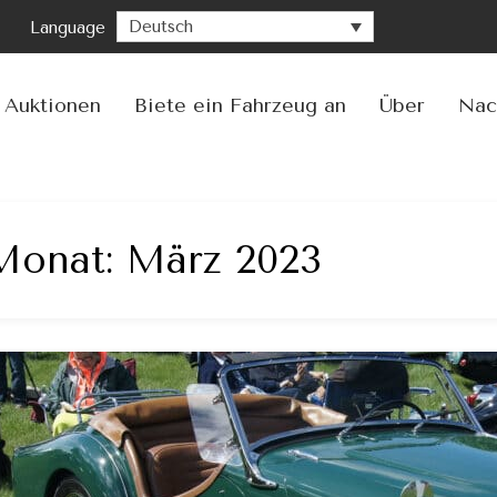
Deutsch
Language
Zu
Inha
spr
Auktionen
Biete ein Fahrzeug an
Über
Nac
Monat:
März 2023