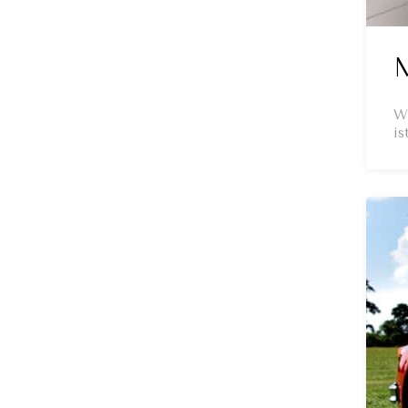
M
We
is