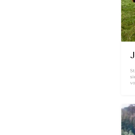
J
St
si
vo