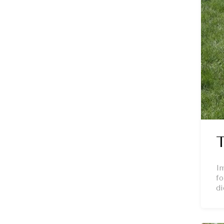
T
Im
fo
di