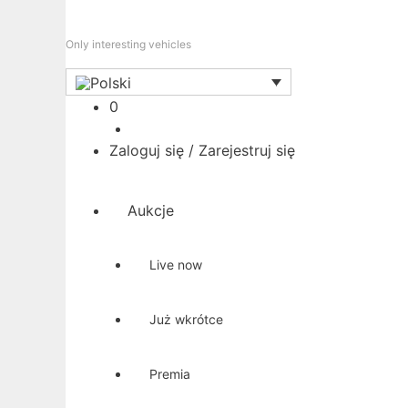
Only interesting vehicles
Koszyk
0
Zaloguj się / Zarejestruj się
Aukcje
Live now
Już wkrótce
Premia