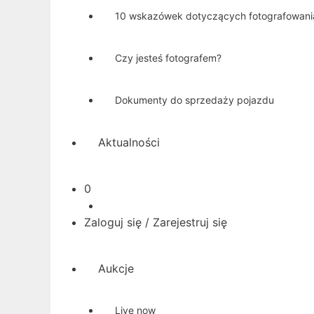
10 wskazówek dotyczących fotografowan
Czy jesteś fotografem?
Dokumenty do sprzedaży pojazdu
Aktualności
Koszyk
0
Zaloguj się / Zarejestruj się
Aukcje
Live now