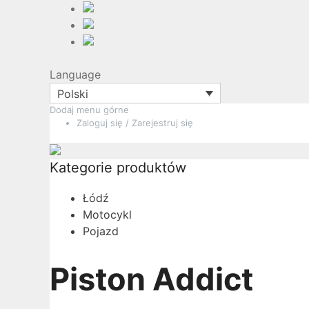
Language
Polski
Przejdź
Dodaj menu górne
Zaloguj się / Zarejestruj się
do
treści
Kategorie produktów
Łódź
Motocykl
Pojazd
Piston Addict