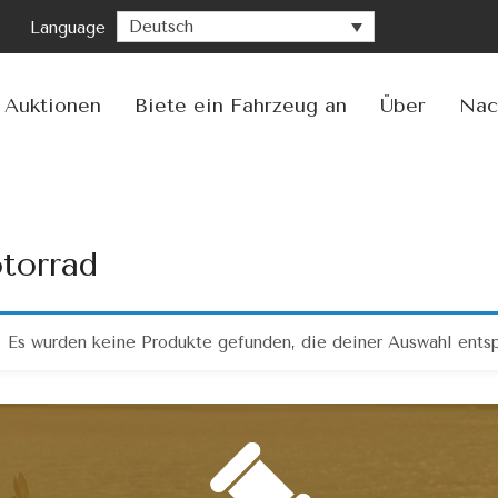
Deutsch
Language
Zu
Inha
spr
Auktionen
Biete ein Fahrzeug an
Über
Nac
torrad
Es wurden keine Produkte gefunden, die deiner Auswahl ents