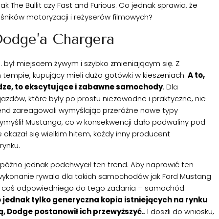
ak The Bullit czy Fast and Furious. Co jednak sprawia, że
śników motoryzacji i reżyserów filmowych?
Dodge’a Chargera
. był miejscem żywym i szybko zmieniającym się. Z
mpie, kupujący mieli dużo gotówki w kieszeniach.
A to,
iądze, to ekscytujące i zabawne samochody
. Dla
zdów, które były po prostu niezawodne i praktyczne, nie
rend zareagowali wymyślając przeróżne nowe typy
ymyślił Mustanga, co w konsekwencji dało podwaliny pod
 okazał się wielkim hitem, każdy inny producent
ynku.
, późno jednak podchwycił ten trend. Aby naprawić ten
i wykonanie rywala dla takich samochodów jak Ford Mustang
ie coś odpowiedniego do tego zadania – samochód
o jednak tylko generyczna kopia istniejących na rynku
ją, Dodge postanowił ich przewyższyć.
. I doszli do wniosku,