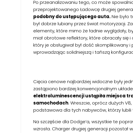
Po przeanalizowaniu tego, co może spowalni
przeprojektowanego Ładowcę drugiej generac
podobny do ustępującego auta.
Nie było 
był dobrze lubiany przez świat motoryzacji. 
elementy, które mimo że ładnie wyglądały, b
miał obrotowe reflektory, które obracały się
który je obsługiwał był dość skomplikowany i 
wprowadzając solidniejszą i tańszą konfigurac
Cięcia cenowe najbardziej widoczne były jedna
zastąpiono bardziej konwencjonalnym układ
elektroluminescencji ustąpiła miejsca t
samochodach
. Wreszcie, oprócz dużych V8, 
podstawowa dla tych nabywców, którzy lubili
Na szczęście dla Dodge’a, wszystkie te popraw
wzrosła. Charger drugiej generacji pozostał w 