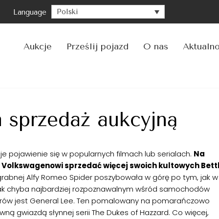
Polski
Language
Aukcje
Prześlij pojazd
O nas
Aktualno
 sprzedaż aukcyjną
pojawienie się w popularnych filmach lub serialach.
Na
Volkswagenowi sprzedać więcej swoich kultowych Bettl
zgrabnej Alfy Romeo Spider poszybowała w górę po tym, jak w
dnak chyba najbardziej rozpoznawalnym wśród samochodów
orów jest General Lee. Ten pomalowany na pomarańczowo
ówną gwiazdą słynnej serii The Dukes of Hazzard. Co więcej,