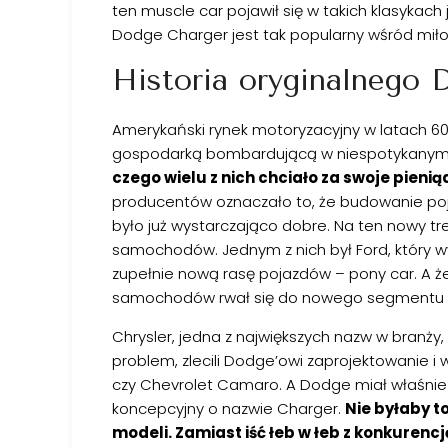
ten muscle car pojawił się w takich klasykach j
Dodge Charger jest tak popularny wśród miło
Historia oryginalnego 
Amerykański rynek motoryzacyjny w latach 60
gospodarką bombardującą w niespotykanym te
czego wielu z nich chciało za swoje pien
producentów oznaczało to, że budowanie poja
było już wystarczająco dobre. Na ten nowy t
samochodów. Jednym z nich był Ford, który w
zupełnie nową rasę pojazdów – pony car. A że
samochodów rwał się do nowego segmentu r
Chrysler, jedna z największych nazw w branży
problem, zlecili Dodge’owi zaprojektowanie 
czy Chevrolet Camaro. A Dodge miał właśn
koncepcyjny o nazwie Charger.
Nie byłaby t
modeli. Zamiast iść łeb w łeb z konkurenc