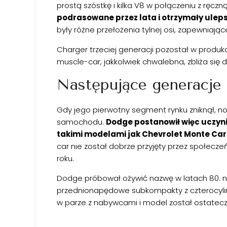
prostą szóstkę i kilka V8 w połączeniu z ręczn
podrasowane przez lata i otrzymały uleps
były różne przełożenia tylnej osi, zapewniaj
Charger trzeciej generacji pozostał w produkcj
muscle-car, jakkolwiek chwalebna, zbliża się 
Następujące generacje
Gdy jego pierwotny segment rynku zniknął, n
samochodu.
Dodge postanowił więc uczyn
takimi modelami jak Chevrolet Monte Carl
car nie został dobrze przyjęty przez społecz
roku.
Dodge próbował ożywić nazwę w latach 80. n
przednionapędowe subkompakty z czterocylindr
w parze z nabywcami i model został ostatecz