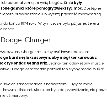
ą lub automatyczną skrzynią biegów. Silniki
były
zone gaźniki, które pomogły zwiększyć moc
. Dostępne
ące lepsze przyspieszenie lub wyższą prędkość maksymalną.
i do końca 1974 roku. W tym czasie było już jasne, że era
do końca.
 Dodge Charger
owy, czwarty Charger musiałby być innym rodzajem
ić go bardziej luksusowym, aby mógł konkurować z
o czy Pontiac Grand Prix
. Jednak ten odświeżony muscle
eństwo i Dodge ostatecznie porzucił ten słynny model w 1978
a swoich samochodach z nadwoziem L. Były to małe,
owymi silnikami. Ale to, co było do przewidzenia, nie poszł
nie uśmiercony.