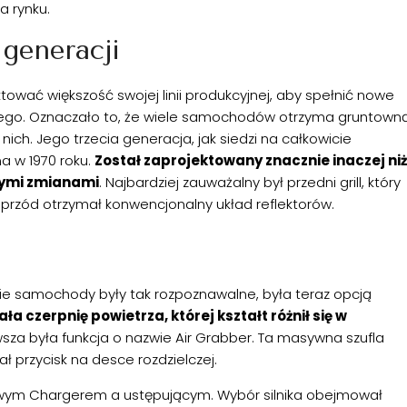
a rynku.
 generacji
ktować większość swojej linii produkcyjnej, aby spełnić nowe
ego. Oznaczało to, że wiele samochodów otrzyma gruntown
ch. Jego trzecia generacja, jak siedzi na całkowicie
 w 1970 roku.
Został zaprojektowany znacznie inaczej niż
wymi zmianami
. Najbardziej zauważalny był przedni grill, który
 przód otrzymał konwencjonalny układ reflektorów.
nie samochody były tak rozpoznawalne, była teraz opcją
 czerpnię powietrza, której kształt różnił się w
sza była funkcja o nazwie Air Grabber. Ta masywna szufla
ł przycisk na desce rozdzielczej.
nowym Chargerem a ustępującym. Wybór silnika obejmował