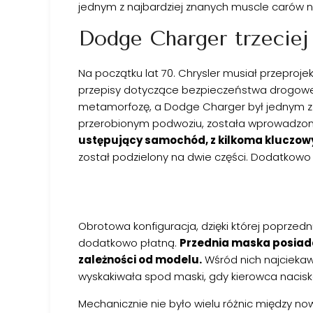
jednym z najbardziej znanych muscle carów n
Dodge Charger trzeciej
Na początku lat 70. Chrysler musiał przeproje
przepisy dotyczące bezpieczeństwa drogow
metamorfozę, a Dodge Charger był jednym z ni
przerobionym podwoziu, została wprowadzona
ustępujący samochód, z kilkoma kluczo
został podzielony na dwie części. Dodatkowo
Obrotowa konfiguracja, dzięki której poprzed
dodatkowo płatną.
Przednia maska posiadała
zależności od modelu.
Wśród nich najciekaw
wyskakiwała spod maski, gdy kierowca naciska
Mechanicznie nie było wielu różnic między 