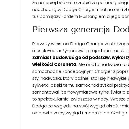
że najlepiej będzie to zrobić za pomocą elegan
nadchodzący Dodge Charger miał na celu zb
tuż pomiędzy Fordem Mustangiem a jego bar
Pierwsza generacja Do
Pierwszy w historii Dodge Charger został zap
muscle-car, inżynierowie i projektanci musie
Zamiast budować go od podstaw, wykorzys
wielkości Coroneta
. Ale reszta nadwozia to
samochodzie koncepcyjnym Charger z poprzedn
styl nadwozia, który później stał się niezwyk
sylwetki, dzięki temu samochód zyskał praktyc
zamontowali pełnowymiarowe tylne światła 
to spektakularnie, zwłaszcza w nocy. Wreszci
Dodge ze względu na swój wygląd określił mi
niepowtarzalny wygląd i znacznie odróżnił go