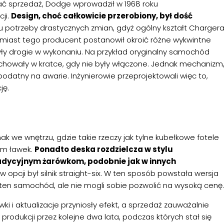
ać sprzedaż, Dodge wprowadził w 1968 roku
ji.
Design, choć całkowicie przerobiony, był dość
tu potrzeby drastycznych zmian, gdyż ogólny kształt Charger
Zamiast tego producent postanowił okroić różne wykwintne
yły drogie w wykonaniu. Na przykład oryginalny samochód
 i chowały w kratce, gdy nie były włączone. Jednak mechanizm
podatny na awarie. Inżynierowie przeprojektowali więc to,
ję.
k we wnętrzu, gdzie takie rzeczy jak tylne kubełkowe fotele
em ławek.
Ponadto deska rozdzielcza w stylu
radycyjnym żarówkom, podobnie jak w innych
w opcji był silnik straight-six. W ten sposób powstała wersja
 ten samochód, ale nie mogli sobie pozwolić na wysoką cenę.
ki i aktualizacje przyniosły efekt, a sprzedaż zauważalnie
produkcji przez kolejne dwa lata, podczas których stał się