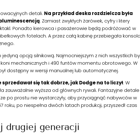
nowacyjnych detali.
Na przykład deska rozdzielcza była
roluminescencją
. Zamiast zwykłych żarówek, cyfry i litery
ektakl. Ponadto kierowca i pasażerowie będą podróżować w
bełkowych fotelach. A przez całą kabinę przebiegała konsol
znego.
 jedyną opcją silnikową. Najmocniejszym z nich wszystkich by
25 koni mechanicznych i 490 funtów momentu obrotowego. W
był dostępny w wersji manualnej lub automatycznej.
 sprzedawał się tak dobrze, jak Dodge na to liczył
. W
yła zauważalnie wyższa od głównych rywali. Fantazyjne detale 
ze po prostu nie wystarczyły, aby przyciągnąć nabywców w
967 roku, po niespełna dwóch latach produkcji, przyszedł czas
 drugiej generacji