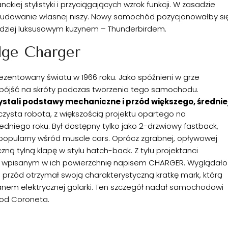
ckiej stylistyki i przyciągających wzrok funkcji. W zasadzie
udowanie własnej niszy. Nowy samochód pozycjonowałby si
dziej luksusowym kuzynem – Thunderbirdem.
dge Charger
rezentowany światu w 1966 roku. Jako spóźnieni w grze
li pójść na skróty podczas tworzenia tego samochodu.
tali podstawy mechaniczne i przód większego, średnie
 czysta robota, z większością projektu opartego na
iego roku. Był dostępny tylko jako 2-drzwiowy fastback,
le popularny wśród muscle cars. Oprócz zgrabnej, opływowej
zną tylną klapę w stylu hatch-back. Z tyłu projektanci
z wpisanym w ich powierzchnię napisem CHARGER. Wyglądało
e przód otrzymał swoją charakterystyczną kratkę mark, którą
anem elektrycznej golarki. Ten szczegół nadał samochodowi
 od Coroneta.