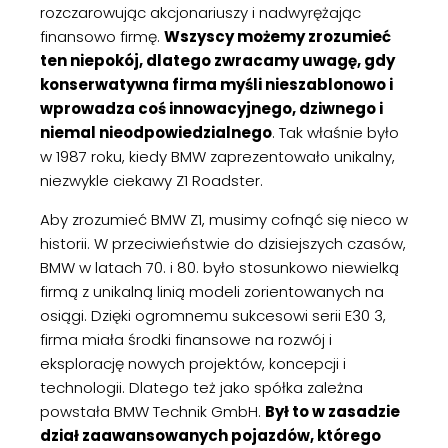
rozczarowując akcjonariuszy i nadwyrężając
finansowo firmę.
Wszyscy możemy zrozumieć
ten niepokój, dlatego zwracamy uwagę, gdy
konserwatywna firma myśli nieszablonowo i
wprowadza coś innowacyjnego, dziwnego i
niemal nieodpowiedzialnego
. Tak właśnie było
w 1987 roku, kiedy BMW zaprezentowało unikalny,
niezwykle ciekawy Z1 Roadster.
Aby zrozumieć BMW Z1, musimy cofnąć się nieco w
historii. W przeciwieństwie do dzisiejszych czasów,
BMW w latach 70. i 80. było stosunkowo niewielką
firmą z unikalną linią modeli zorientowanych na
osiągi. Dzięki ogromnemu sukcesowi serii E30 3,
firma miała środki finansowe na rozwój i
eksplorację nowych projektów, koncepcji i
technologii. Dlatego też jako spółka zależna
powstała BMW Technik GmbH.
Był to w zasadzie
dział zaawansowanych pojazdów, którego