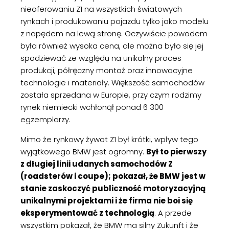
nieoferowaniu Z1 na wszystkich światowych
rynkach i produkowaniu pojazdu tylko jako modelu
z napędem na lewą stronę. Oczywiście powodem
była również wysoka cena, ale można było się jej
spodziewać ze względu na unikalny proces
produkcji, półręczny montaż oraz innowacyjne
technologie i materiały. Większość samochodów
została sprzedana w Europie, przy czym rodzimy
rynek niemiecki wchłonął ponad 6 300
egzemplarzy.
Mimo że rynkowy żywot Z1 był krótki, wpływ tego
wyjątkowego BMW jest ogromny.
Był to pierwszy
z długiej linii udanych samochodów Z
(roadsterów i coupe); pokazał, że BMW jest w
stanie zaskoczyć publiczność motoryzacyjną
unikalnymi projektami i że firma nie boi się
eksperymentować z technologią
. A przede
wszystkim pokazał, że BMW ma silny Zukunft i że