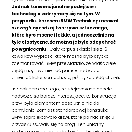
Jednak konwencjonalne podejście i
technologia zatrzymały się na tym. W
przypadku karoserii BMW Technik opracował
szczególny rodzaj tworzywa sztucznego,
które było mocne i lekkie, a jednocześnie na
tyle elastyczne, że można je było odepchnąć
po wgnieceniu.
. Cały korpus składał się z 16
kawałków wypraski, które można było szybko
zdemontować. BMW przewidziało, że właściciele
będą mogli wymieniać panele nadwozia i
zmieniać kolor samochodu, jeśli tylko będą chcieli.
Jednak pomimo tego, że zdejmowane panele
nadwozia są bardzo interesujące, to konstrukcja
drzwi była elementem absolutnie nie do
pomylenia. Zamiast standardowej konstrukcji,
BMW zaprojektowało drzwi, które po naciśnięciu
przycisku zsuwały się na progi. Ten unikalny
system pozwolił na dodatkową ochronę przed