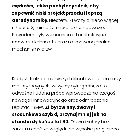
ciężkości, lekko pochylony silnik, aby
zapewnić niski projekt przodu i lepszą
aerodynamikę
. Niestety, Z1 ważyła nieco więcej
niż seria 3, mimo że miała lekkie nadwozie.
Powodem były wzmocnienia konstrukcyjne
nadwozia kabrioletu oraz niekonwencjonalne
mechanizmy drzwi.
Kiedy Z1 trafił do pierwszych klientów i dziennikarzy
motoryzacyjnych, wszyscy byli zgodni, że to
odważna i udana próba wprowadzenia czegoś
nowego i innowacyjnego oraz odmłodzenia
reputacji BMW.
Z1 był zwinny, żwawy i
stosunkowo szybki, przynajmniej jak na
standardy końca lat 80.
Drzwi działały bez
zarzutu i choć ze względu na wysokie progi nieco