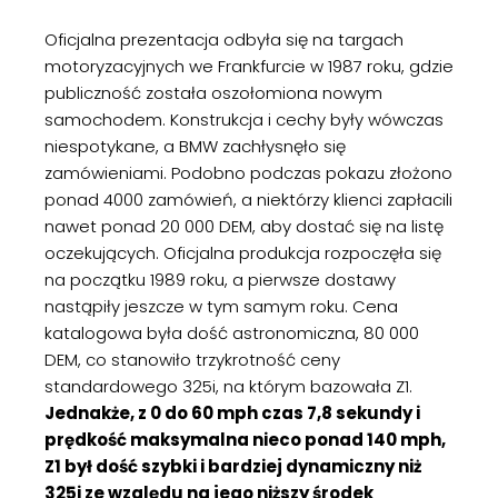
Oficjalna prezentacja odbyła się na targach
motoryzacyjnych we Frankfurcie w 1987 roku, gdzie
publiczność została oszołomiona nowym
samochodem. Konstrukcja i cechy były wówczas
niespotykane, a BMW zachłysnęło się
zamówieniami. Podobno podczas pokazu złożono
ponad 4000 zamówień, a niektórzy klienci zapłacili
nawet ponad 20 000 DEM, aby dostać się na listę
oczekujących. Oficjalna produkcja rozpoczęła się
na początku 1989 roku, a pierwsze dostawy
nastąpiły jeszcze w tym samym roku. Cena
katalogowa była dość astronomiczna, 80 000
DEM, co stanowiło trzykrotność ceny
standardowego 325i, na którym bazowała Z1.
Jednakże, z 0 do 60 mph czas 7,8 sekundy i
prędkość maksymalna nieco ponad 140 mph,
Z1 był dość szybki i bardziej dynamiczny niż
325i ze względu na jego niższy środek