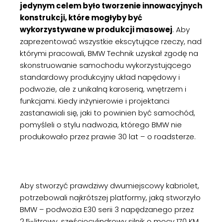
jedynym celem było tworzenie innowacyjnych
konstrukcji, które mogłyby być
wykorzystywane w produkcji masowej
. Aby
zaprezentować wszystkie ekscytujące rzeczy, nad
którymi pracowali, BMW Technik uzyskał zgodę na
skonstruowanie samochodu wykorzystującego
standardowy produkcyjny układ napędowy i
podwozie, ale z unikalną karoserią, wnętrzem i
funkcjami. Kiedy inżynierowie i projektanci
zastanawiali się, jaki to powinien być samochód,
pomyśleli o stylu nadwozia, którego BMW nie
produkowało przez prawie 30 lat – o roadsterze.
Aby stworzyć prawdziwy dwumiejscowy kabriolet,
potrzebowali najkrótszej platformy, jaką stworzyło
BMW – podwozia E30 serii 3 napędzanego przez
2,5-litrowy, sześciocylindrowy silnik o mocy 170 KM.