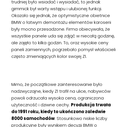
trudniej było wsiadać i wysiadać, to jednak
gimmick był warty wstępu i ulubionej funkcji.
Okazało się jednak, że optymistyczne obietnice
BMW o łatwym demontażu elementów karoserii
były mocno przesadzone. Firma obiecywała, że
wszystkie panele uda się zdjąć w niecałą godzinę,
ale zajęło to kilka godzin. To, oraz wysokie ceny
paneli zamiennych, pogrzebało pomysł właścicieli
często zmieniających kolor swojej Z1.
Mimo, że początkowe zainteresowanie było
nadzwyczajne, kiedy Z1 trafił na ulice, nabywców
powoli odrzucała wysoka cena, ograniczona
użyteczność i dziwne cechy.
Produkcja trwała
do 1991 roku, kiedy to ukończono zaledwie
8000 samochodów
. Stosunkowo niskie liczby
produkcyjne były wynikiem decyzji BMW o