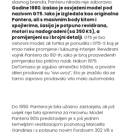
slavnog brenda, Panteru nikada nije zaboravio.
Godine 1980. izašao je osvježeni model pod
nazivom GT5. Iako je izgledala kao originalna
Pantera, ali s masivnim body kitom i
spojlerima, šasija je potpuno revidirana,
motori su nadograđeni (sa 350 KS), a
promijenjeni su i brojni detalji
. GT5 je bio
osnovni model, ali tvrtka je ponudila i GT5-S koji je
imao neke promjene i luksuzniji interijer. Revidirani
vojnik Pantera do 80-ih, iako je broj proizvedenih
primjeraka bio prilično nizak. Nakon 1975.
DeTomaso je izgubio američko tržište, a privatni
dileri prodavali su “sivi uvoz”, što je značilo da se
tamo zapravo prodavalo vrlo malo automobila.
Do 1990. Pantera je bila užasno zastarjela, ali još
uvijek nije bila spremna za mirovinu. Model
Pantera 90Si predstavljen je s još jednim
temeljitim restilizacijom poznatog Marcella
Gandinija i s potpuno novim Fordovim 302 V8 s