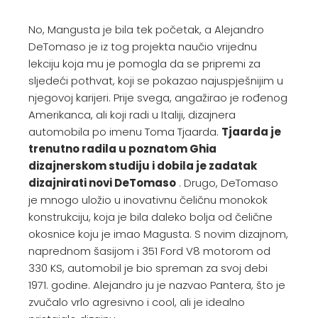
No, Mangusta je bila tek početak, a Alejandro
DeTomaso je iz tog projekta naučio vrijednu
lekciju koja mu je pomogla da se pripremi za
sljedeći pothvat, koji se pokazao najuspješnijim u
njegovoj karijeri. Prije svega, angažirao je rođenog
Amerikanca, ali koji radi u Italiji, dizajnera
automobila po imenu Toma Tjaarda.
Tjaarda je
trenutno radila u poznatom Ghia
dizajnerskom studiju i dobila je zadatak
dizajnirati novi DeTomaso
. Drugo, DeTomaso
je mnogo uložio u inovativnu čeličnu monokok
konstrukciju, koja je bila daleko bolja od čelične
okosnice koju je imao Magusta. S novim dizajnom,
naprednom šasijom i 351 Ford V8 motorom od
330 KS, automobil je bio spreman za svoj debi
1971. godine. Alejandro ju je nazvao Pantera, što je
zvučalo vrlo agresivno i cool, ali je idealno