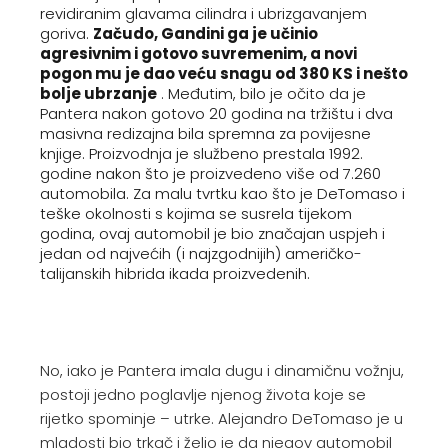
revidiranim glavama cilindra i ubrizgavanjem
goriva.
Začudo, Gandini ga je učinio
agresivnim i gotovo suvremenim, a novi
pogon mu je dao veću snagu od 380 KS i nešto
bolje ubrzanje
. Međutim, bilo je očito da je
Pantera nakon gotovo 20 godina na tržištu i dva
masivna redizajna bila spremna za povijesne
knjige. Proizvodnja je službeno prestala 1992.
godine nakon što je proizvedeno više od 7.260
automobila. Za malu tvrtku kao što je DeTomaso i
teške okolnosti s kojima se susrela tijekom
godina, ovaj automobil je bio značajan uspjeh i
jedan od najvećih (i najzgodnijih) američko-
talijanskih hibrida ikada proizvedenih.
No, iako je Pantera imala dugu i dinamičnu vožnju,
postoji jedno poglavlje njenog života koje se
rijetko spominje – utrke. Alejandro DeTomaso je u
mladosti bio trkač i želio je da njegov automobil