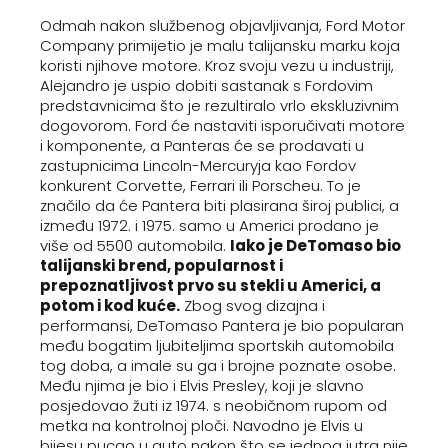
Odmah nakon službenog objavljivanja, Ford Motor
Company primijetio je malu talijansku marku koja
koristi njihove motore. Kroz svoju vezu u industriji,
Alejandro je uspio dobiti sastanak s Fordovim
predstavnicima što je rezultiralo vrlo ekskluzivnim
dogovorom. Ford će nastaviti isporučivati motore
i komponente, a Panteras će se prodavati u
zastupnicima Lincoln-Mercuryja kao Fordov
konkurent Corvette, Ferrari ili Porscheu. To je
značilo da će Pantera biti plasirana široj publici, a
između 1972. i 1975. samo u Americi prodano je
više od 5500 automobila.
Iako je DeTomaso bio
talijanski brend, popularnost i
prepoznatljivost prvo su stekli u Americi, a
potom i kod kuće.
Zbog svog dizajna i
performansi, DeTomaso Pantera je bio popularan
među bogatim ljubiteljima sportskih automobila
tog doba, a imale su ga i brojne poznate osobe.
Među njima je bio i Elvis Presley, koji je slavno
posjedovao žuti iz 1974. s neobičnom rupom od
metka na kontrolnoj ploči. Navodno je Elvis u
bijesu pucao u auto nakon što se jednog jutra nije