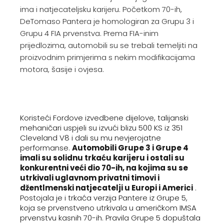
ima i natjecateljsku karijeru. Početkom 70-ih,
DeTomaso Pantera je homologiran za Grupu 3 i
Grupu 4 FIA prvenstva. Prema FIA-inim
prijedlozima, automobili su se trebali temeljiti na
proizvodnim primjerima s nekim modifikacijama
motora, šasije i ovjesa.
Koristeći Fordove izvedbene dijelove, talijanski
mehaničari uspjeli su izvući blizu 500 KS iz 351
Cleveland V8 i dali su mu nevjerojatne
performanse.
Automobili Grupe 3 i Grupe 4
imali su solidnu trkaću karijeru i ostali su
konkurentni veći dio 70-ih, na kojima su se
utrkivali uglavnom privatni timovi i
džentlmenski natjecatelji u Europi i Americi
.
Postojala je i trkaća verzija Pantere iz Grupe 5,
koja se prvenstveno utrkivala u američkom IMSA
prvenstvu kasnih 70-ih. Pravila Grupe 5 dopuštala