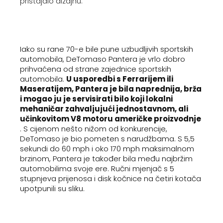
pristajalo dizajnu.
Iako su rane 70-e bile pune uzbudljivih sportskih
automobila, DeTomaso Pantera je vrlo dobro
prihvaćena od strane zajednice sportskih
automobila.
U usporedbi s Ferrarijem ili
Maseratijem, Pantera je bila naprednija, brža
i mogao ju je servisirati bilo koji lokalni
mehaničar zahvaljujući jednostavnom, ali
učinkovitom V8 motoru američke proizvodnje
. S cijenom nešto nižom od konkurencije,
DeTomaso je bio pometen s narudžbama. S 5,5
sekundi do 60 mph i oko 170 mph maksimalnom
brzinom, Pantera je također bila među najbržim
automobilima svoje ere. Ručni mjenjač s 5
stupnjeva prijenosa i disk kočnice na četiri kotača
upotpunili su sliku.