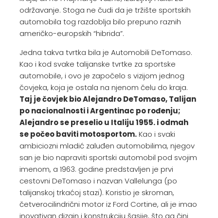
održavanje. Stoga ne čudi da je tržište sportskih
automobila tog razdoblja bilo prepuno raznih
američko-europskih “hibrida”.
Jedna takva tvrtka bila je Automobili DeTomaso.
Kao i kod svake talijanske tvrtke za sportske
automobile, i ovo je započelo s vizijom jednog
čovjeka, koja je ostala na njenom čelu do kraja.
Taj je čovjek bio Alejandro DeTomaso, Talijan
po nacionalnosti i Argentinac po rođenju;
Alejandro se preselio u Italiju 1955. i odmah
se počeo baviti motosportom.
Kao i svaki
ambiciozni mladić zaluđen automobilima, njegov
san je bio napraviti sportski automobil pod svojim
imenom, a 1963. godine predstavljen je prvi
cestovni DeTomaso i nazvan Vallelunga (po
talijanskoj trkaćoj stazi). Koristio je skroman,
četverocilindrični motor iz Ford Cortine, ali je imao
inovativan dizajn i konstrukciju šasije, što ga čini