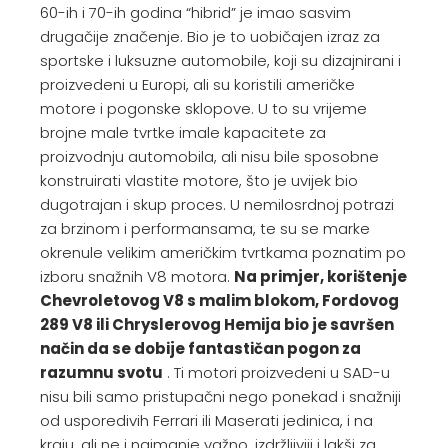
60-ih i 70-ih godina “hibrid” je imao sasvim
drugačije značenje. Bio je to uobičajen izraz za
sportske i luksuzne automobile, koji su dizajnirani i
proizvedeni u Europi, ali su koristili američke
motore i pogonske sklopove. U to su vrijeme
brojne male tvrtke imale kapacitete za
proizvodnju automobila, ali nisu bile sposobne
konstruirati vlastite motore, što je uvijek bio
dugotrajan i skup proces. U nemilosrdnoj potrazi
za brzinom i performansama, te su se marke
okrenule velikim američkim tvrtkama poznatim po
izboru snažnih V8 motora.
Na primjer, korištenje
Chevroletovog V8 s malim blokom, Fordovog
289 V8 ili Chryslerovog Hemija bio je savršen
način da se dobije fantastičan pogon za
razumnu svotu
. Ti motori proizvedeni u SAD-u
nisu bili samo pristupačni nego ponekad i snažniji
od usporedivih Ferrari ili Maserati jedinica, i na
kraju, ali ne i najmanje važno, izdržljiviji i lakši za