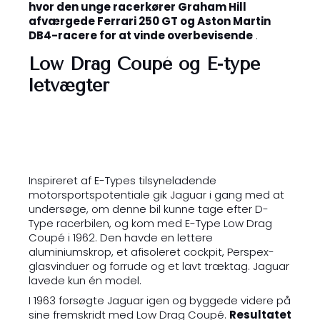
hvor den unge racerkører Graham Hill
afværgede Ferrari 250 GT og Aston Martin
DB4-racere for at vinde overbevisende
.
Low Drag Coupé og E-type
letvægter
Inspireret af E-Types tilsyneladende
motorsportspotentiale gik Jaguar i gang med at
undersøge, om denne bil kunne tage efter D-
Type racerbilen, og kom med E-Type Low Drag
Coupé i 1962. Den havde en lettere
aluminiumskrop, et afisoleret cockpit, Perspex-
glasvinduer og forrude og et lavt træktag. Jaguar
lavede kun én model.
I 1963 forsøgte Jaguar igen og byggede videre på
sine fremskridt med Low Drag Coupé.
Resultatet