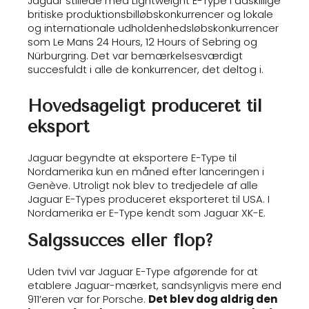
Jaguar stillede med Lightweight E-Type i adskillige
britiske produktionsbilløbskonkurrencer og lokale
og internationale udholdenhedsløbskonkurrencer
som Le Mans 24 Hours, 12 Hours of Sebring og
Nürburgring. Det var bemærkelsesværdigt
succesfuldt i alle de konkurrencer, det deltog i.
Hovedsageligt produceret til
eksport
Jaguar begyndte at eksportere E-Type til
Nordamerika kun en måned efter lanceringen i
Genève. Utroligt nok blev to tredjedele af alle
Jaguar E-Types produceret eksporteret til USA. I
Nordamerika er E-Type kendt som Jaguar XK-E.
Salgssucces eller flop?
Uden tvivl var Jaguar E-Type afgørende for at
etablere Jaguar-mærket, sandsynligvis mere end
911’eren var for Porsche.
Det blev dog aldrig den