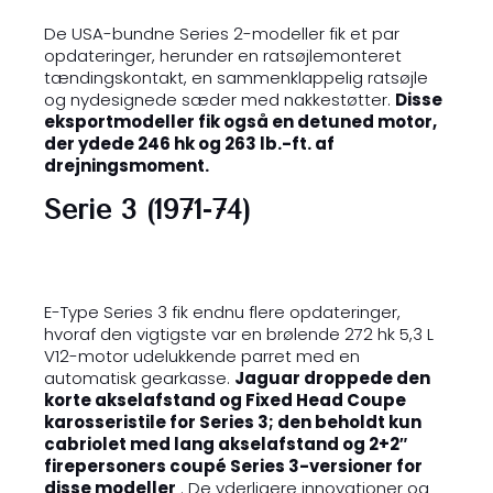
De USA-bundne Series 2-modeller fik et par
opdateringer, herunder en ratsøjlemonteret
tændingskontakt, en sammenklappelig ratsøjle
og nydesignede sæder med nakkestøtter.
Disse
eksportmodeller fik også en detuned motor,
der ydede 246 hk og 263 lb.-ft. af
drejningsmoment.
Serie 3 (1971-74)
E-Type Series 3 fik endnu flere opdateringer,
hvoraf den vigtigste var en brølende 272 hk 5,3 L
V12-motor udelukkende parret med en
automatisk gearkasse.
Jaguar droppede den
korte akselafstand og Fixed Head Coupe
karosseristile for Series 3; den beholdt kun
cabriolet med lang akselafstand og 2+2″
firepersoners coupé Series 3-versioner for
disse modeller
. De yderligere innovationer og