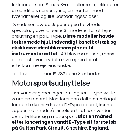
funktioner, som Series 3-modellerne fik, inkluderer
aircondition, servostyring, en frontgrill med
tværlameller og fire udstødningsspidser.
Derudover lavede Jaguar også halvtreds
specialudgaver af serie 3-modeller for at fejre
afslutningen på E-Type.
Disse modeller havde
forkromede hjul, indvendigt kanelbetræk og
eksklusive identifikationsplader til
instrumentbrættet
. 49 blev malet sort, mens
den sidste var prydet i mørkegrøn for at
efterkomme ejerens ønske.
I alt lavede Jaguar 15.287 serie 3 enheder.
Motorsportsudnyttelse
Det var aldrig meningen, at Jaguar E-Type skulle
være en racerbil. Men fordi den delte grundlaget
for den Le Mans-drevne D-Type racerbil, kunne
Jaguar ikke modstå fristelsen til at se, hvordan
den ville klare sig i motorsport.
Blot en måned
efter lanceringen vandt E-Type sit første løb
på Oulton Park Circuit, Cheshire, England,