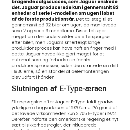
bragende salgssucces, som Jaguar ønskede
det. Jaguar producerede kun i gennemsnit 82
enheder af serie 1-modellen om ugen i løbet
af de første produktionsår
. Det tal steg til et
gennemsnit på 92 biler om ugen, da man lavede
serie 2 og serie 3 modellerne. Disse tal siger
meget om den undervældende efterspørgsel
efter bilen, men Jaguars smerteligt lange
produktionsproces kan have haft en finger med i
dette. Jaguar havde ikke gjort meget for at
automatisere og forbedre sin fabriks
produktionsprocesser, siden den startede sin drift
i 1930’erne, så en stor del af delemonteringen
blev udført i hånden.
Slutningen af E-Type-æraen
Efterspørgslen efter Jaguar E-Type faldt gradvist
yderligere i begyndelsen af 1970’erne. På grund af
det lavede virksomheden kun 3.705 E-typer i 1972.
Derefter indførte den amerikanske regering et nyt
sæt bilsikkerhedsregler, der inkluderede