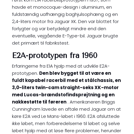
havde et monocoque-design i aluminium, en
fuldstændig uafhængig baghjulsophæng og en
2,4-liters motor fra Jaguar XK. Den var blottet for
forlygter og var betydeligt mindre end den
eventuelle, vejgående E-Type-bil. Jaguar brugte
det primært til fabrikstest.
E2A-prototypen fra 1960
Erfaringerne fra E1A hjalp med at udvikle E2A-
prototypen.
Den blev bygget til at være en
fuldt kapabel racerbil med et stålchassis, en
3,0-liters twin-cam straight-seks XK-motor
med Lucas-brændstofindsprøjtning og en
nakkestøtte til føreren
. Amerikaneren Briggs
Cunningham lavede en aftale med Jaguar om at
køre E2A ved Le Mans-løbet i 1960. E2A afsluttede
ikke løbet, men forberedelserne til løbet og selve
løbet hjalp med at løse flere problemer, herunder