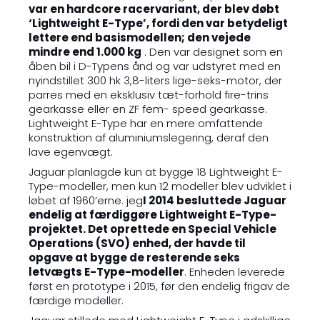
var en hardcore racervariant, der blev døbt
‘Lightweight E-Type’, fordi den var betydeligt
lettere end basismodellen; den vejede
mindre end 1.000 kg
. Den var designet som en
åben bil i D-Typens ånd og var udstyret med en
nyindstillet 300 hk 3,8-liters lige-seks-motor, der
parres med en eksklusiv tæt-forhold fire-trins
gearkasse eller en ZF fem- speed gearkasse.
Lightweight E-Type har en mere omfattende
konstruktion af aluminiumslegering, deraf den
lave egenvægt.
Jaguar planlagde kun at bygge 18 Lightweight E-
Type-modeller, men kun 12 modeller blev udviklet i
løbet af 1960’erne. jeg
I 2014 besluttede Jaguar
endelig at færdiggøre Lightweight E-Type-
projektet. Det oprettede en Special Vehicle
Operations (SVO) enhed, der havde til
opgave at bygge de resterende seks
letvægts E-Type-modeller
. Enheden leverede
først en prototype i 2015, før den endelig frigav de
færdige modeller.