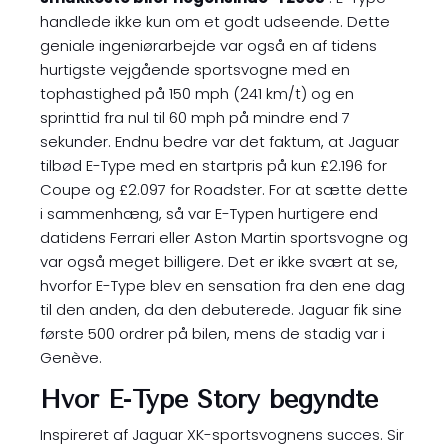
handlede ikke kun om et godt udseende. Dette
geniale ingeniørarbejde var også en af tidens
hurtigste vejgående sportsvogne med en
tophastighed på 150 mph (241 km/t) og en
sprinttid fra nul til 60 mph på mindre end 7
sekunder. Endnu bedre var det faktum, at Jaguar
tilbød E-Type med en startpris på kun £2.196 for
Coupe og £2.097 for Roadster. For at sætte dette
i sammenhæng, så var E-Typen hurtigere end
datidens Ferrari eller Aston Martin sportsvogne og
var også meget billigere. Det er ikke svært at se,
hvorfor E-Type blev en sensation fra den ene dag
til den anden, da den debuterede. Jaguar fik sine
første 500 ordrer på bilen, mens de stadig var i
Genève.
Hvor E-Type Story begyndte
Inspireret af Jaguar XK-sportsvognens succes. Sir