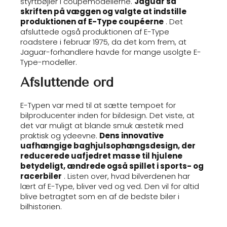
styrtbøjler i coupémodellerne.
Jaguar så
skriften på væggen og valgte at indstille
produktionen af E-Type coupéerne
. Det
afsluttede også produktionen af E-Type
roadstere i februar 1975, da det kom frem, at
Jaguar-forhandlere havde for mange usolgte E-
Type-modeller.
Afsluttende ord
E-Typen var med til at sætte tempoet for
bilproducenter inden for bildesign. Det viste, at
det var muligt at blande smuk æstetik med
praktisk og ydeevne.
Dens innovative
uafhængige baghjulsophængsdesign, der
reducerede uafjedret masse til hjulene
betydeligt, ændrede også spillet i sports- og
racerbiler
. Listen over, hvad bilverdenen har
lært af E-Type, bliver ved og ved. Den vil for altid
blive betragtet som en af de bedste biler i
bilhistorien.