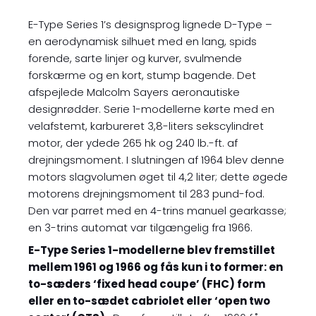
E-Type Series 1’s designsprog lignede D-Type –
en aerodynamisk silhuet med en lang, spids
forende, sarte linjer og kurver, svulmende
forskærme og en kort, stump bagende. Det
afspejlede Malcolm Sayers aeronautiske
designrødder. Serie 1-modellerne kørte med en
velafstemt, karbureret 3,8-liters sekscylindret
motor, der ydede 265 hk og 240 lb.-ft. af
drejningsmoment. I slutningen af 1964 blev denne
motors slagvolumen øget til 4,2 liter; dette øgede
motorens drejningsmoment til 283 pund-fod.
Den var parret med en 4-trins manuel gearkasse;
en 3-trins automat var tilgængelig fra 1966.
E-Type Series 1-modellerne blev fremstillet
mellem 1961 og 1966 og fås kun i to former: en
to-sæders ‘fixed head coupe’ (FHC) form
eller en to-sædet cabriolet eller ‘open two