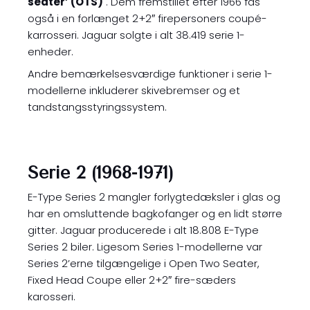
seater’ (OTS)
. Dem fremstillet efter 1966 fås
også i en forlænget 2+2″ firepersoners coupé-
karrosseri. Jaguar solgte i alt 38.419 serie 1-
enheder.
Andre bemærkelsesværdige funktioner i serie 1-
modellerne inkluderer skivebremser og et
tandstangsstyringssystem.
Serie 2 (1968-1971)
E-Type Series 2 mangler forlygtedæksler i glas og
har en omsluttende bagkofanger og en lidt større
gitter. Jaguar producerede i alt 18.808 E-Type
Series 2 biler. Ligesom Series 1-modellerne var
Series 2’erne tilgængelige i Open Two Seater,
Fixed Head Coupe eller 2+2″ fire-sæders
karosseri.