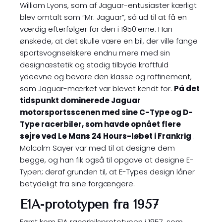
William Lyons, som af Jaguar-entusiaster kærligt
blev omtalt som “Mr. Jaguar”, så ud til at få en
værdig efterfølger for den i 1950’erne. Han
ønskede, at det skulle være en bil, der ville fange
sportsvognselskere endnu mere med sin
designæstetik og stadig tilbyde kraftfuld
ydeevne og bevare den klasse og raffinement,
som Jaguar-mærket var blevet kendt for.
På det
tidspunkt dominerede Jaguar
motorsportsscenen med sine C-Type og D-
Type racerbiler, som havde opnået flere
sejre ved Le Mans 24 Hours-løbet i Frankrig
.
Malcolm Sayer var med til at designe dem
begge, og han fik også til opgave at designe E-
Typen; deraf grunden til, at E-Types design låner
betydeligt fra sine forgængere.
E1A-prototypen fra 1957
Først kom E1A racerbilsprototypen i 1957, som