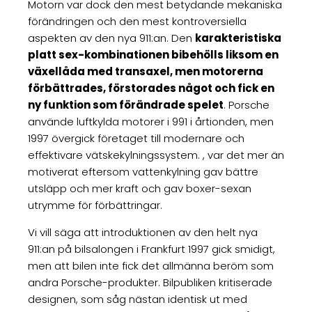
Motorn var dock den mest betydande mekaniska
förändringen och den mest kontroversiella
aspekten av den nya 911:an. Den
karakteristiska
platt sex-kombinationen bibehölls liksom en
växellåda med transaxel, men motorerna
förbättrades, förstorades något och fick en
ny funktion som förändrade spelet
. Porsche
använde luftkylda motorer i 991 i årtionden, men
1997 övergick företaget till modernare och
effektivare vätskekylningssystem. , var det mer än
motiverat eftersom vattenkylning gav bättre
utsläpp och mer kraft och gav boxer-sexan
utrymme för förbättringar.
Vi vill säga att introduktionen av den helt nya
911:an på bilsalongen i Frankfurt 1997 gick smidigt,
men att bilen inte fick det allmänna beröm som
andra Porsche-produkter. Bilpubliken kritiserade
designen, som såg nästan identisk ut med