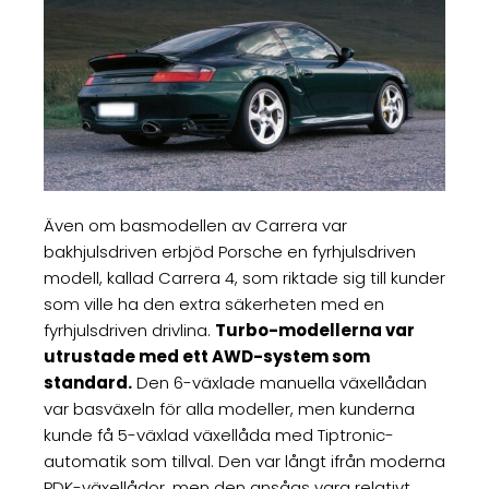
Även om basmodellen av Carrera var
bakhjulsdriven erbjöd Porsche en fyrhjulsdriven
modell, kallad Carrera 4, som riktade sig till kunder
som ville ha den extra säkerheten med en
fyrhjulsdriven drivlina.
Turbo-modellerna var
utrustade med ett AWD-system som
standard.
Den 6-växlade manuella växellådan
var basväxeln för alla modeller, men kunderna
kunde få 5-växlad växellåda med Tiptronic-
automatik som tillval. Den var långt ifrån moderna
PDK-växellådor, men den ansågs vara relativt