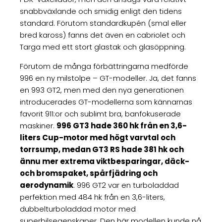
snabbväxlande och smidig enligt den tidens
standard. Förutom standardkupén (smal eller
bred kaross) fanns det även en cabriolet och
Targa med ett stort glastak och glasöppning.
Förutom de många förbättringarna medförde
996 en ny milstolpe – GT-modeller. Ja, det fanns
en 993 GT2, men med den nya generationen
introducerades GT-modellerna som kännarnas
favorit 911:or och sublimt bra, banfokuserade
maskiner.
996 GT3 hade 360 hk från en 3,6-
liters Cup-motor med högt varvtal och
torrsump, medan GT3 RS hade 381 hk och
ännu mer extrema viktbesparingar, däck-
och bromspaket, spårfjädring och
aerodynamik
. 996 GT2 var en turboladdad
perfektion med 484 hk från en 3,6-liters,
dubbelturboladdad motor med
superbilsegenskaper. Den här modellen kunde nå