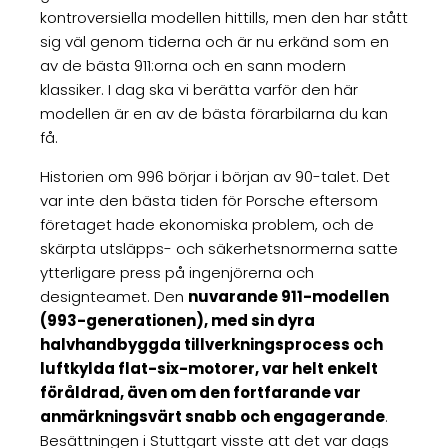
kontroversiella modellen hittills, men den har stått
sig väl genom tiderna och är nu erkänd som en
av de bästa 911:orna och en sann modern
klassiker. I dag ska vi berätta varför den här
modellen är en av de bästa förarbilarna du kan
få.
Historien om 996 börjar i början av 90-talet. Det
var inte den bästa tiden för Porsche eftersom
företaget hade ekonomiska problem, och de
skärpta utsläpps- och säkerhetsnormerna satte
ytterligare press på ingenjörerna och
designteamet. Den
nuvarande 911-modellen
(993-generationen), med sin dyra
halvhandbyggda tillverkningsprocess och
luftkylda flat-six-motorer, var helt enkelt
föråldrad, även om den fortfarande var
anmärkningsvärt snabb och engagerande
.
Besättningen i Stuttgart visste att det var dags