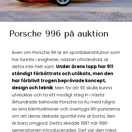
Porsche 996 på auktion
Även om Porsche 911 är en sportbilsinstitution som
har funnits i evigheter, nästan oförändrad, är
detta inte helt sant.
Under årens lopp har 911
ständigt förbättrats och utökats, men den
har förblivit trogen beprövade koncept,
design och teknik
. Men för att 911 skulle kunna
utvecklas och ta ett modigt steg in i nästa
århundrade behövde Porsche ta itu med några
av sina kärnfunktioner och övertyga 911-puristerna
om att deras älskade sportbil inte är borta, den
är bara omgjord. Detta skedde 1997 när 996-
generationen introducerades. Det var den mest