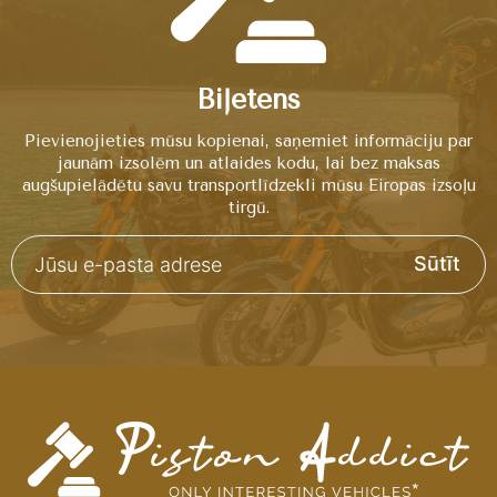
Biļetens
Pievienojieties mūsu kopienai, saņemiet informāciju par
jaunām izsolēm un atlaides kodu, lai bez maksas
augšupielādētu savu transportlīdzekli mūsu Eiropas izsoļu
tirgū.
Sūtīt