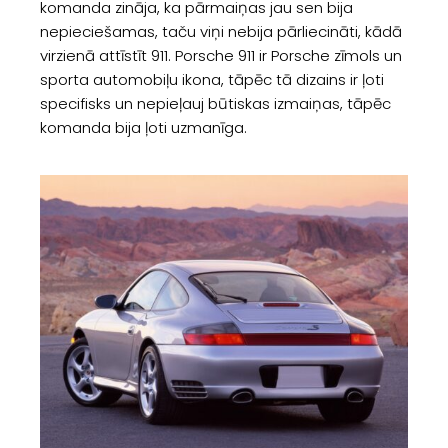
komanda zināja, ka pārmaiņas jau sen bija
nepieciešamas, taču viņi nebija pārliecināti, kādā
virzienā attīstīt 911. Porsche 911 ir Porsche zīmols un
sporta automobiļu ikona, tāpēc tā dizains ir ļoti
specifisks un nepieļauj būtiskas izmaiņas, tāpēc
komanda bija ļoti uzmanīga.