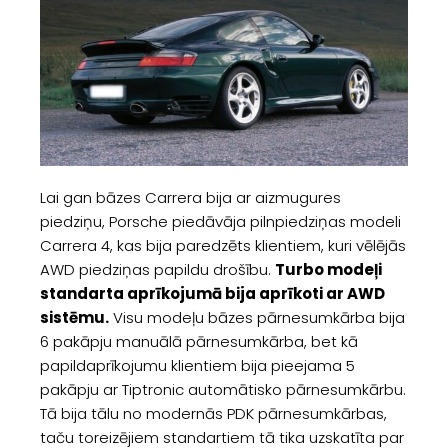
Lai gan bāzes Carrera bija ar aizmugures
piedziņu, Porsche piedāvāja pilnpiedziņas modeli
Carrera 4, kas bija paredzēts klientiem, kuri vēlējās
AWD piedziņas papildu drošību.
Turbo modeļi
standarta aprīkojumā bija aprīkoti ar AWD
sistēmu.
Visu modeļu bāzes pārnesumkārba bija
6 pakāpju manuālā pārnesumkārba, bet kā
papildaprīkojumu klientiem bija pieejama 5
pakāpju ar Tiptronic automātisko pārnesumkārbu.
Tā bija tālu no modernās PDK pārnesumkārbas,
taču toreizējiem standartiem tā tika uzskatīta par