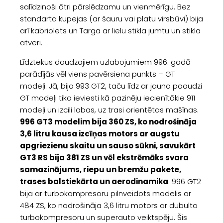
salīdzinoši ātri pārslēdzamu un vienmērīgu. Bez
standarta kupejas (ar šauru vai platu virsbūvi) bija
arī kabriolets un Targa ar lielu stikla jumtu un stikla
atveri.
Līdztekus daudzajiem uzlabojumiem 996. gadā
parādījās vēl viens pavērsiena punkts – GT
modeļi. Jā, bija 993 GT2, taču līdz ar jauno paaudzi
GT modeļi tika ieviesti kā pazinēju iecienītākie 911
modeļi un izcili labas, uz trasi orientētas mašīnas.
996 GT3 modelim bija 360 ZS, ko nodrošināja
3,6 litru kausa izcīņas motors ar augstu
apgriezienu skaitu un sauso sūkni, savukārt
GT3 RS bija 381 ZS un vēl ekstrēmāks svara
samazinājums, riepu un bremžu pakete,
trases balstiekārta un aerodinamika
. 996 GT2
bija ar turbokompresoru pilnveidots modelis ar
484 ZS, ko nodrošināja 3,6 litru motors ar dubulto
turbokompresoru un superauto veiktspēju. Šis