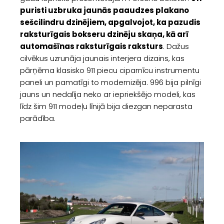
puristi uzbruka jaunās paaudzes plakano
sešcilindru dzinējiem, apgalvojot, ka pazudis
raksturīgais bokseru dzinēju skaņa, kā arī
automašīnas raksturīgais raksturs
. Dažus
cilvēkus uzrunāja jaunais interjera dizains, kas
pārņēma klasisko 911 piecu ciparnīcu instrumentu
paneli un pamatīgi to modernizēja. 996 bija pilnīgi
jauns un nedalīja neko ar iepriekšējo modeli, kas
līdz šim 911 modeļu līnijā bija diezgan neparasta
parādība.