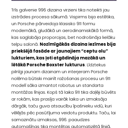
Trīs galvenie 996 dizaina virzieni tika noteikti jau
izstrādes procesa sākumā. Vispirms bija estētika,
un Porsche pārveidoja klasisko 911 formu
modernākā, gludākā un aerodinamiskākā formā,
kas saglabāja proporcijas, bet nodrošināja lielāku
telpu salonā.
Nozīmīgākās dizaina iezīmes bija
priekšējā fasāde ar jaunajiem “ceptu olu”
lukturiem, kas ļoti atgādināja mazākā un
lētākā Porsche Boxster lukturus
. Līdztekus
pilnīgi jaunam dizainam un interjeram Porsche
nolēma būtiski mainīt ražošanas procesu un 911
modelī sāka izmantot robotus un standarta
montāžas līnijas. Kopš tā laika 911 tika daļēji būvēts
ar rokām, kas prasīja vairāk laika un izmaksāja
dārgāk, taču guva atsaucību īpašnieku vidū, kuri
vēlējās pēc pasūtījuma veidotu produktu. Taču, lai
samazinātu izmaksas, 996. paaudzes
automašīnas tika montētas automatizētā līnijā,