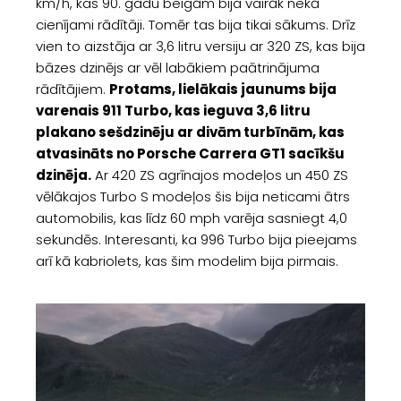
km/h, kas 90. gadu beigām bija vairāk nekā
cienījami rādītāji. Tomēr tas bija tikai sākums. Drīz
vien to aizstāja ar 3,6 litru versiju ar 320 ZS, kas bija
bāzes dzinējs ar vēl labākiem paātrinājuma
rādītājiem.
Protams, lielākais jaunums bija
varenais 911 Turbo, kas ieguva 3,6 litru
plakano sešdzinēju ar divām turbīnām, kas
atvasināts no Porsche Carrera GT1 sacīkšu
dzinēja.
Ar 420 ZS agrīnajos modeļos un 450 ZS
vēlākajos Turbo S modeļos šis bija neticami ātrs
automobilis, kas līdz 60 mph varēja sasniegt 4,0
sekundēs. Interesanti, ka 996 Turbo bija pieejams
arī kā kabriolets, kas šim modelim bija pirmais.