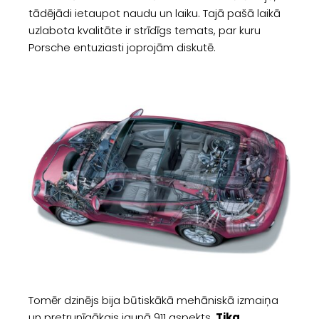
tādējādi ietaupot naudu un laiku. Tajā pašā laikā
uzlabota kvalitāte ir strīdīgs temats, par kuru
Porsche entuziasti joprojām diskutē.
Tomēr dzinējs bija būtiskākā mehāniskā izmaiņa
un pretrunīgākais jaunā 911 aspekts.
Tika