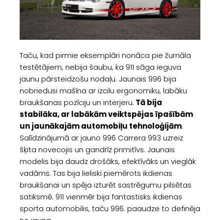
Taču, kad pirmie eksemplāri nonāca pie žurnāla
testētājiem, nebija šaubu, ka 911 sāga ieguva
jaunu pārsteidzošu nodaļu. Jaunais 996 bija
nobriedusi mašīna ar izcilu ergonomiku, labāku
braukšanas pozīciju un interjeru.
Tā bija
stabilāka, ar labākām veiktspējas īpašībām
un jaunākajām automobiļu tehnoloģijām
.
Salīdzinājumā ar jauno 996 Carrera 993 uzreiz
šķita novecojis un gandrīz primitīvs. Jaunais
modelis bija daudz drošāks, efektīvāks un vieglāk
vadāms. Tas bija lieliski piemērots ikdienas
braukšanai un spēja izturēt sastrēgumu pilsētas
satiksmē. 911 vienmēr bija fantastisks ikdienas
sporta automobilis, taču 996. paaudze to definēja