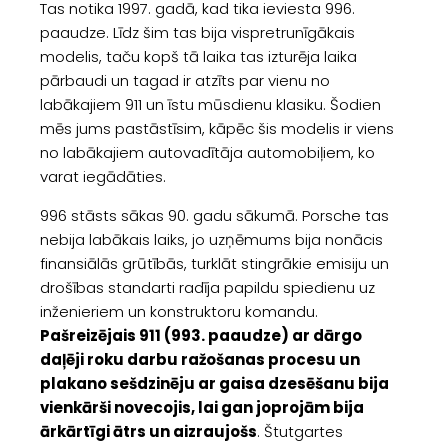
Tas notika 1997. gadā, kad tika ieviesta 996.
paaudze. Līdz šim tas bija vispretrunīgākais
modelis, taču kopš tā laika tas izturēja laika
pārbaudi un tagad ir atzīts par vienu no
labākajiem 911 un īstu mūsdienu klasiku. Šodien
mēs jums pastāstīsim, kāpēc šis modelis ir viens
no labākajiem autovadītāja automobiļiem, ko
varat iegādāties.
996 stāsts sākas 90. gadu sākumā. Porsche tas
nebija labākais laiks, jo uzņēmums bija nonācis
finansiālās grūtībās, turklāt stingrākie emisiju un
drošības standarti radīja papildu spiedienu uz
inženieriem un konstruktoru komandu.
Pašreizējais 911 (993. paaudze) ar dārgo
daļēji roku darbu ražošanas procesu un
plakano sešdzinēju ar gaisa dzesēšanu bija
vienkārši novecojis, lai gan joprojām bija
ārkārtīgi ātrs un aizraujošs
. Štutgartes