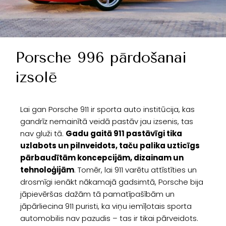
Porsche 996 pārdošanai
izsolē
Lai gan Porsche 911 ir sporta auto institūcija, kas
gandrīz nemainītā veidā pastāv jau izsenis, tas
nav gluži tā.
Gadu gaitā 911 pastāvīgi tika
uzlabots un pilnveidots, taču palika uzticīgs
pārbaudītām koncepcijām, dizainam un
tehnoloģijām
. Tomēr, lai 911 varētu attīstīties un
drosmīgi ienākt nākamajā gadsimtā, Porsche bija
jāpievēršas dažām tā pamatīpašībām un
jāpārliecina 911 puristi, ka viņu iemīļotais sporta
automobilis nav pazudis – tas ir tikai pārveidots.