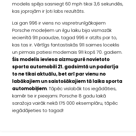
modelis spēja sasniegt 60 mph tikai 3,6 sekundēs,
kas joprojām ir ļoti labs rezultāts.
Lai gan 996 ir viens no vispretrunīgākajiem
Porsche modeļiem un ilgu laiku bija vismazāk
iecienītā 911 paaudze, tagad 996 ir atzīts par to,
kas tas ir. Vērtīgs fantastiskās 911 saimes loceklis
un pirmais patiesi modernais 911 kopš 70. gadiem.
Šis modelis ieviesa aizmugurē novietoto
sporta automobili 21. gadsimtā un padarīja
to ne tikai aktuālu, bet arī par vienu no
labākajiem un saistošākajiem tā laika sporta
automobiļiem
. Tāpēc vislabāk tos iegādāties,
kamēr tie ir pieejami. Porsche 8 gadu laikā
saražoja vairāk nekā 175 000 eksemplāru, tāpēc
iegādājieties to tagad!