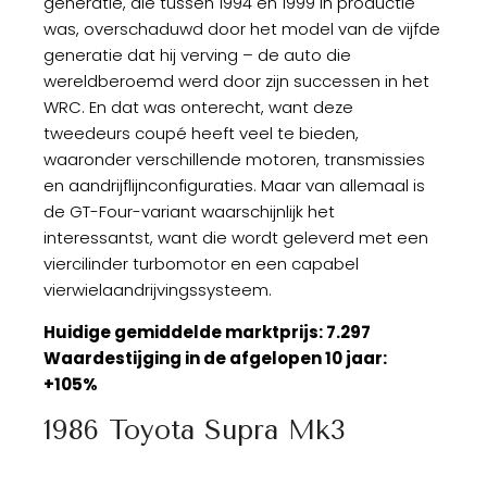
generatie, die tussen 1994 en 1999 in productie
was, overschaduwd door het model van de vijfde
generatie dat hij verving – de auto die
wereldberoemd werd door zijn successen in het
WRC. En dat was onterecht, want deze
tweedeurs coupé heeft veel te bieden,
waaronder verschillende motoren, transmissies
en aandrijflijnconfiguraties. Maar van allemaal is
de GT-Four-variant waarschijnlijk het
interessantst, want die wordt geleverd met een
viercilinder turbomotor en een capabel
vierwielaandrijvingssysteem.
Huidige gemiddelde marktprijs: 7.297
Waardestijging in de afgelopen 10 jaar:
+105%
1986 Toyota Supra Mk3