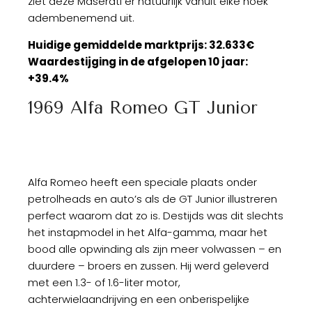
ziet deze Maserati er natuurlijk vanuit elke hoek
adembenemend uit.
Huidige gemiddelde marktprijs: 32.633€
Waardestijging in de afgelopen 10 jaar:
+39.4%
1969 Alfa Romeo GT Junior
Alfa Romeo heeft een speciale plaats onder
petrolheads en auto’s als de GT Junior illustreren
perfect waarom dat zo is. Destijds was dit slechts
het instapmodel in het Alfa-gamma, maar het
bood alle opwinding als zijn meer volwassen – en
duurdere – broers en zussen. Hij werd geleverd
met een 1.3- of 1.6-liter motor,
achterwielaandrijving en een onberispelijke