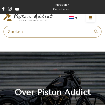
Inloggen /
Registreren
ontvangst
>
Over ons
Over Piston Addict