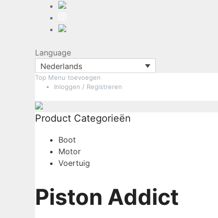
Language
Nederlands
Top Menu toevoegen
Ga
Inloggen / Registreren
naar
de
inhoud
Product Categorieën
Boot
Motor
Voertuig
Piston Addict