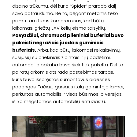
dizaino trūkumu, dėl kurio “Spider” prarado dalį
savo patrauklumo. Be to, bėgant metams teko
priimti tam tikrus kompromisus, kad būtų
laikomasi griežtų JAV kelių eismo taisyklių.
Pavyzdžiui, chromuoti plieniniai buferiai buvo
pakeisti negražiais juodais guminiais
buferiais.
Arba, kad būtų laikomasi reikalavimų,
susijusių su priekiniais žibintais ir jų padėtimi,
automobilio pakaba buvo šiek tiek pakelta. Dėl to
po ratų arkomis atsirado pastebimas tarpas,
kuris buvo išspręstas sumontavus didesnes
padangas. Tačiau, garsaus italų gamintojo laimei,
perkurtas automobilis ir visos būsimos jo versijos
išliko mėgstamos automobilių entuziastų.