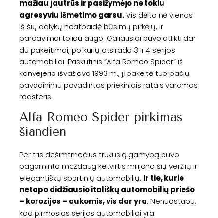
mažiau jautrūs ir pasižymėjo ne tokiu
agresyviu išmetimo garsu.
Vis dėlto nė vienas
iš šių dalykų neatbaidė būsimų pirkėjų, ir
pardavimai toliau augo. Galiausiai buvo atlikti dar
du pakeitimai, po kurių atsirado 3 ir 4 serijos
automobiliai. Paskutinis “Alfa Romeo Spider” iš
konvejerio išvažiavo 1993 m., jį pakeitė tuo pačiu
pavadinimu pavadintas priekiniais ratais varomas
rodsteris.
Alfa Romeo Spider pirkimas
šiandien
Per tris dešimtmečius trukusią gamybą buvo
pagaminta maždaug ketvirtis milijono šių veržlių ir
elegantiškų sportinių automobilių.
Ir tie, kurie
netapo didžiausio itališkų automobilių priešo
– korozijos – aukomis, vis dar yra
. Nenuostabu,
kad pirmosios serijos automobiliai yra