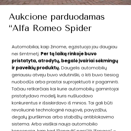
Aukcione parduodamas
“Alfa Romeo Spider
Automobiliai, kaip žinome, egzistuoja jau daugiau
nei šimtmetį.
Per tą laiką rinkoje buvo
pristatyta, atrodytų, begalė įvairiai sėkmingų
ir paveikių produktų.
Daugelis automobilių
geriausiu atveju buvo vidutiniški, o kiti buvo tiesiog
nuobodūs arba prastai suprojektuoti ir pagaminti.
Tačiau retkarčiais kai kurie automobilių gamintojai
pristatydavo modelį, kuris nušluodavo
konkurentus ir išsiskirdavo iš minios. Tai gali būti
revoliucinė technologinė naujovė, pavyzdžiui,
degalų įpurškimas arba stabdžių antiblokavimo
sistema. Arba visiškai nauja automobilio
koncepcija, kaip kad “Renault” pasiūlė “Espace” –