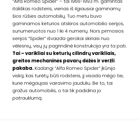
“Alfa Romeo Spider” – tai 1966-1993 m. gamintas
itališkas rodsteris, vienas iš ilgiausiai gaminamų
šios rūšies automobilių. Tuo metu buvo
gaminamos keturios atskiros automobilio serijos,
sunumeruotos nuo 1 iki 4 numerių. Nors pirmosios
serijos “Spider” išvaizda gerokai skiriasi nuo
vėlesnių, visų jų pagrindinė konstrukcija yra ta pati.
Tai – varikliai su keturių cilindrų varikliais,
greitos mechaninės pavarų dėžės ir veržli
pakaba.
Kadangi “Alfa Romeo Spider” įkūnijo
viską, kas turėtų būti rodsteris, jį visada mėgo tie,
kurie mėgaujasi vairavimo jauduliu. Be to, tai
gražus automobilis, o tai tik padidina jo
patrauklumą.