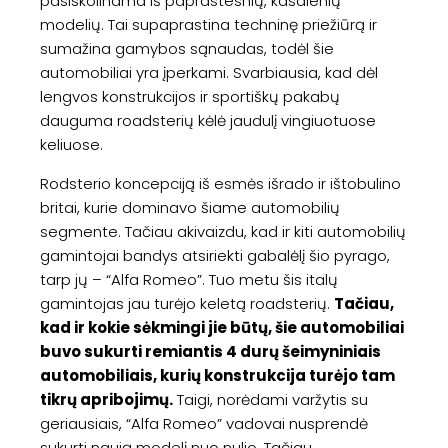
pasiskolinama iš paprastesnių, kasdienių
modelių. Tai supaprastina techninę priežiūrą ir
sumažina gamybos sąnaudas, todėl šie
automobiliai yra įperkami. Svarbiausia, kad dėl
lengvos konstrukcijos ir sportiškų pakabų
dauguma roadsterių kėlė jaudulį vingiuotuose
keliuose.
Rodsterio koncepciją iš esmės išrado ir ištobulino
britai, kurie dominavo šiame automobilių
segmente. Tačiau akivaizdu, kad ir kiti automobilių
gamintojai bandys atsiriekti gabalėlį šio pyrago,
tarp jų – “Alfa Romeo”. Tuo metu šis italų
gamintojas jau turėjo keletą roadsterių.
Tačiau,
kad ir kokie sėkmingi jie būtų, šie automobiliai
buvo sukurti remiantis 4 durų šeimyniniais
automobiliais, kurių konstrukcija turėjo tam
tikrų apribojimų.
Taigi, norėdami varžytis su
geriausiais, “Alfa Romeo” vadovai nusprendė
sukurti naują modelį nuo nulio. Tačiau,