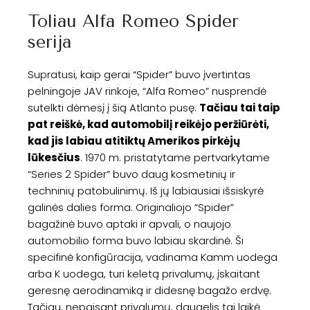
Toliau Alfa Romeo Spider
serija
Supratusi, kaip gerai “Spider” buvo įvertintas
pelningoje JAV rinkoje, “Alfa Romeo” nusprendė
sutelkti dėmesį į šią Atlanto pusę.
Tačiau tai taip
pat reiškė, kad automobilį reikėjo peržiūrėti,
kad jis labiau atitiktų Amerikos pirkėjų
lūkesčius
. 1970 m. pristatytame pertvarkytame
“Series 2 Spider” buvo daug kosmetinių ir
techninių patobulinimų. Iš jų labiausiai išsiskyrė
galinės dalies forma. Originaliojo “Spider”
bagažinė buvo aptaki ir apvali, o naujojo
automobilio forma buvo labiau skardinė. Ši
specifinė konfigūracija, vadinama Kamm uodega
arba K uodega, turi keletą privalumų, įskaitant
geresnę aerodinamiką ir didesnę bagažo erdvę.
Tačiau, nepaisant privalumų, daugelis tai laikė