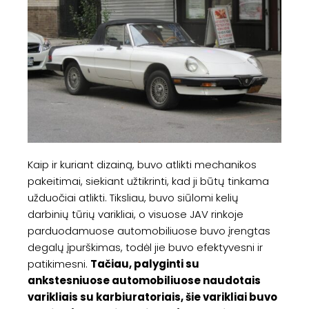
Kaip ir kuriant dizainą, buvo atlikti mechanikos
pakeitimai, siekiant užtikrinti, kad ji būtų tinkama
užduočiai atlikti. Tiksliau, buvo siūlomi kelių
darbinių tūrių varikliai, o visuose JAV rinkoje
parduodamuose automobiliuose buvo įrengtas
degalų įpurškimas, todėl jie buvo efektyvesni ir
patikimesni.
Tačiau, palyginti su
ankstesniuose automobiliuose naudotais
varikliais su karbiuratoriais, šie varikliai buvo