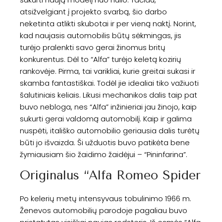
atsižvelgiant į projekto svarbą, šio darbo
neketinta atlikti skubotai ir per vieną naktį. Norint,
kad naujasis automobilis būtų sėkmingas, jis
turėjo pralenkti savo gerai žinomus britų
konkurentus. Dėl to “Alfa” turėjo keletą kozirių
rankovėje. Pirma, tai varikliai, kurie greitai sukasi ir
skamba fantastiškai. Todėl jie idealiai tiko važiuoti
šalutiniais keliais. Likusi mechanikos dalis taip pat
buvo nebloga, nes “Alfa” inžinieriai jau žinojo, kaip
sukurti gerai valdomą automobilį. Kaip ir galima
nuspėti, itališko automobilio geriausia dalis turėtų
būti jo išvaizda. Ši užduotis buvo patikėta bene
žymiausiam šio žaidimo žaidėjui – “Pininfarina”.
Originalus “Alfa Romeo Spider
Po kelerių metų intensyvaus tobulinimo 1966 m.
Ženevos automobilių parodoje pagaliau buvo