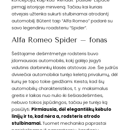
pirmąjį istorijoje miniveną. Tačiau kai kuriais
atvejais užtenka sukurti stulbinamai atrodantį
automobilį. Būtent taip “Alfa Romeo” padarė su
savo legendiniu roadsteriu “Spider”.
Alfa Romeo Spider – fonas
Šeštajame dešimtmetyje rodsteris buvo
įdomiausias automobilis, kokį galėjo įsigyti
vidutinis darbininkų klasės atstovas Joe. Šie judrūs
dviviečiai automobiliai turėjo keletą privalumų, dėl
kurių jie tapo tokie geidžiami. Keista, kad šių
automobilių charakteristikos, t. y. maksimalus
greitis ir laikas nuo nulio iki šešiasdešimties,
nebuvo tokios įspūdingos, tačiau jie turėjo ką
pasiūlyti.
Pirmiausia, dėl elegantiškų kėbulo
linijų ir to, kad nėra a, rodsteris atrodo
stulbinamai.
Tuomet mechanika paprastai