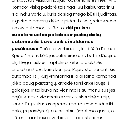
pristatytas visiškai naujas rodsteris. Iš esmės “Alfa
Romeo” viską padarė teisingai. Su karbiuratoriniu
4 cilindrų varikliu, kuris tiesiog mėgo būti išjudintas,
ir greita 5 pavarų dėže “Spider” buvo greitas savo
klasės automobilis. Be to,
dėl puikiai
subalansuotos pakabos ir puikių diskų
automobilis buvo puikiai valdomas
posūkiuose
. Tačiau svarbiausia, kad “Alfa Romeo
Spider” ne tik kėlė jaudulį vairuojant, bet ir džiugino
akį. Elegantiškos ir aptakios kėbulo plokštės
pribloškė iš bet kurio kampo. Paprastai tariant, šis
automobilis, į kurį Pininfarina ir jo dizaino komanda
įdėjo daug pastangų, atrodė tarsi atkeliavęs iš
galerijos. Ir tai buvo ne vienintelis su menu susijęs
pojūtis, nes dvikamerinis variklis skambėjo taip,
tarsi būtų sukurtas operos teatre. Paspaudus iki
galo, jis pasižymėjo nuostabiu išmetimo garsu, o
būtent tai ir buvo svarbiausia roadsteriams.