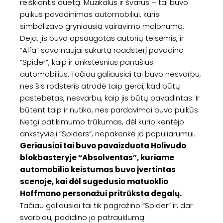
reiškiantis duetą. Muzikalus ir švarus – tai buvo
puikus pavadinimas automobiliui, kuris
simbolizavo gryniausią vairavimo malonumą.
Deja, jis buvo apsaugotas autorių teisėmis, ir
“Alfa” savo naujai sukurtą roadsterį pavadino
“Spider”, kaip ir ankstesnius panašius
automobilius. Tačiau galiausiai tai buvo nesvarbu,
nes šis rodsteris atrodė taip gerai, kad būtų
pastebėtas, nesvarbu, kaip jis būtų pavadintas. Ir
būtent taip ir nutiko, nes pardavimai buvo puikūs.
Netgi patikimumo trūkumas, dėl kurio kentėjo
ankstyvieji “Spiders”, nepakenkė jo populiarumui.
Geriausiai tai buvo pavaizduota Holivudo
blokbasteryje “Absolventas”, kuriame
automobilio keistumas buvo įvertintas
scenoje, kai dėl sugedusio matuoklio
Hoffmano personažui pritrūksta degalų.
Tačiau galiausiai tai tik pagražino “Spider” ir, dar
svarbiau, padidino jo patrauklumą.