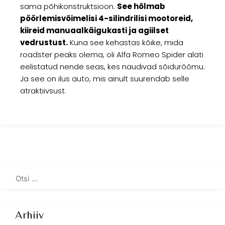
sama põhikonstruktsioon.
See hõlmab
pöörlemisvõimelisi 4-silindrilisi mootoreid,
kiireid manuaalkäigukasti ja agiilset
vedrustust.
Kuna see kehastas kõike, mida
roadster peaks olema, oli Alfa Romeo Spider alati
eelistatud nende seas, kes naudivad sõidurõõmu.
Ja see on ilus auto, mis ainult suurendab selle
atraktiivsust.
Arhiiv