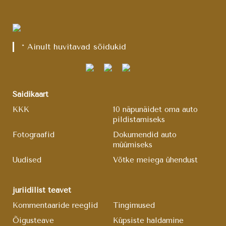
* Ainult huvitavad sõidukid
Saidikaart
KKK
10 näpunäidet oma auto
pildistamiseks
Fotograafid
Dokumendid auto
müümiseks
Uudised
Võtke meiega ühendust
juriidilist teavet
Kommentaaride reeglid
Tingimused
Õigusteave
Küpsiste haldamine