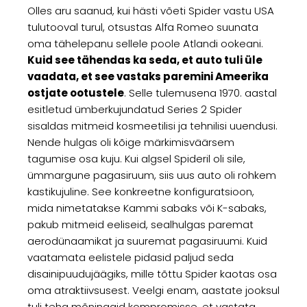
Olles aru saanud, kui hästi võeti Spider vastu USA
tulutooval turul, otsustas Alfa Romeo suunata
oma tähelepanu sellele poole Atlandi ookeani.
Kuid see tähendas ka seda, et auto tuli üle
vaadata, et see vastaks paremini Ameerika
ostjate ootustele
. Selle tulemusena 1970. aastal
esitletud ümberkujundatud Series 2 Spider
sisaldas mitmeid kosmeetilisi ja tehnilisi uuendusi.
Nende hulgas oli kõige märkimisväärsem
tagumise osa kuju. Kui algsel Spideril oli sile,
ümmargune pagasiruum, siis uus auto oli rohkem
kastikujuline. See konkreetne konfiguratsioon,
mida nimetatakse Kammi sabaks või K-sabaks,
pakub mitmeid eeliseid, sealhulgas paremat
aerodünaamikat ja suuremat pagasiruumi. Kuid
vaatamata eelistele pidasid paljud seda
disainipuudujäägiks, mille tõttu Spider kaotas osa
oma atraktiivsusest. Veelgi enam, aastate jooksul
tuli teha mõningaid kompromisse, et vastata