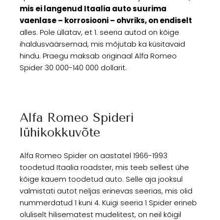
mis ei langenud Itaalia auto suurima
vaenlase – korrosiooni – ohvriks, on endiselt
alles. Pole üllatav, et 1. seeria autod on kõige
ihaldusväärsemad, mis mõjutab ka küsitavaid
hindu. Praegu maksab originaal Alfa Romeo
Spider 30 000-140 000 dollarit.
Alfa Romeo Spideri
lühikokkuvõte
Alfa Romeo Spider on aastatel 1966-1993
toodetud Itaalia roadster, mis teeb sellest ühe
kõige kauem toodetud auto. Selle aja jooksul
valmistati autot neljas erinevas seerias, mis olid
nummerdatud 1 kuni 4. Kuigi seeria 1 Spider erineb
oluliselt hilisematest mudelitest, on neil kõigil