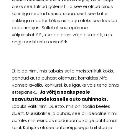
oleks see tulnud galeriist. Ja see ei olnud ainus
kunstiga seotud sensatsioon, sest see kahe
nukkega mootor kõlas nii, nagu oleks see loodud
ooperimajas. Sellel oli suurepärane
väljalaskehääl, kui see piirini välja pumbati, mis
ongi roadsterite eesmärk.
Et leida nimi, mis tabaks selle meisterlikult kokku
pandud auto puhast olemust, korraldas Alfa
Romeo avaliku konkursi, kus igaüks võis teha oma
ettepaneku.
Ja võitja saaks peale
saavutustunde ka selle auto auhinnaks.
Lõpuks valiti nimi Duetto, mis on itaalia keeles
duett. Muusikaline ja puhas, see oli ideaalne nimi
autole, mis esindas sõidurõõmu kõige puhtamal
kujul. Kahjuks oli see autoriõigusega kaitstud ja