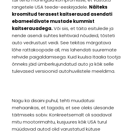
rangetele USA teede-eeskirjadele.
Näiteks
kroomitud terasest kaitserauad asendati
ebameeldivate mustade kummist
kaitserauadega.
Või siis, et täita esitulede ja
nende asendi suhtes kehtivaid nõudeid, tõsteti
auto vedrustust veidi. See tekitas märgatava
lõhe rattakoopade all, mis lahendati suuremate
rehvide paigaldamisega. Kuid kuulsa Itaalia tootja
õnneks jäid ümberkujundatud auto ja kõik selle
tulevased versioonid autohuvilistele meeldima.
Nagu ka disaini puhul, tehti muudatusi
mehaanikas, et tagada, et see oleks ülesande
täitmiseks sobiv. Konkreetsemalt oli saadaval
mitu mootorimahtu, kusjuures kõik USA turul
müüdavad autod olid varustatud kütuse