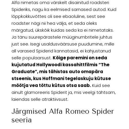
Alfa nimetas oma värskelt disainitud roadsteri
Spideriks, nagu ka eelmised sarnased autod. Kuid
lõppkokkuvõttes oli see ebaoluline, sest see
roadster nägi nii hea välja, et seda oleks
märgatud, ükskõik kuidas seda ka ei nimetataks.
Ja tänu suurepärastele müüginumbritele juhtus
just see. Isegi usaldusväärsuse puudumine, mille
all varased Spiderid kannatasid, ei kahjustanud
selle populaarsust.
Kõige paremini on seda
kujutatud Hollywoodi kassahittfilmis “The
Graduate”, mis tähistas auto omapära
stseenis, kus Hoffmani tegelaskuju kütuse
mõõtja vea tõttu kütus otsa saab.
Kuid see
ainult glamoreeris Spiderit ja, mis veelgi tähtsam,
laiendas selle atraktiivsust.
Järgmised Alfa Romeo Spider
seeria