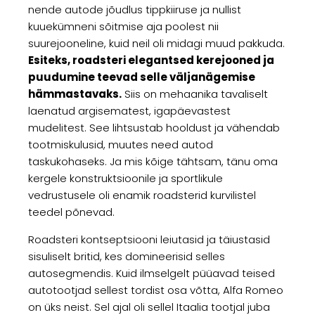
nende autode jõudlus tippkiiruse ja nullist
kuuekümneni sõitmise aja poolest nii
suurejooneline, kuid neil oli midagi muud pakkuda.
Esiteks, roadsteri elegantsed kerejooned ja
puudumine teevad selle väljanägemise
hämmastavaks.
Siis on mehaanika tavaliselt
laenatud argisematest, igapäevastest
mudelitest. See lihtsustab hooldust ja vähendab
tootmiskulusid, muutes need autod
taskukohaseks. Ja mis kõige tähtsam, tänu oma
kergele konstruktsioonile ja sportlikule
vedrustusele oli enamik roadsterid kurvilistel
teedel põnevad.
Roadsteri kontseptsiooni leiutasid ja täiustasid
sisuliselt britid, kes domineerisid selles
autosegmendis. Kuid ilmselgelt püüavad teised
autotootjad sellest tordist osa võtta, Alfa Romeo
on üks neist. Sel ajal oli sellel Itaalia tootjal juba