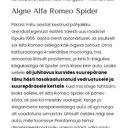
Algne Alfa Romeo Spider
Pärast mitu aastat kestnud põhjalikku
arendustegevust esitleti täiesti uus roadster
lõpuks 1966. aasta Genfi autonäitusel. Ja sisuliselt
sai Alfa Romeo sellega kõik õigesti tehtud. Oma
karburaatoriga 4-silindrilise mootoriga, mis
armastas lihtsalt pöörlemist, ja kiire 5-käigulise
käigukastiga oli Spider oma klassi kiire auto. Lisaks
sellele
oli juhitavus kurvides suurepärane
tänu hästi tasakaalustatud vedrustusele ja
suurepärasele kettale
. Kuid mis kõige tähtsam,
lisaks sellele, et Alfa Romeo Spider oli põnev
sõita, oli see ka meeldiv vaatepilt. Kerge ja
elegantsete kerepaneelidega auto oli iga nurga
alt vaadatuna uimastav. Lihtsalt öeldes nägi see
auto, mille loomisse Pininfarina ja tema
disainimeeskond palju vaeva nägid, välja nagu