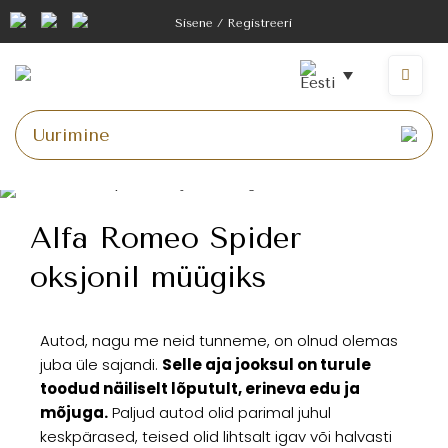
Sisene / Registreeri
Alfa Romeo Spider
oksjonil müügiks
Autod, nagu me neid tunneme, on olnud olemas
juba üle sajandi.
Selle aja jooksul on turule
toodud näiliselt lõputult, erineva edu ja
mõjuga.
Paljud autod olid parimal juhul
keskpärased, teised olid lihtsalt igav või halvasti