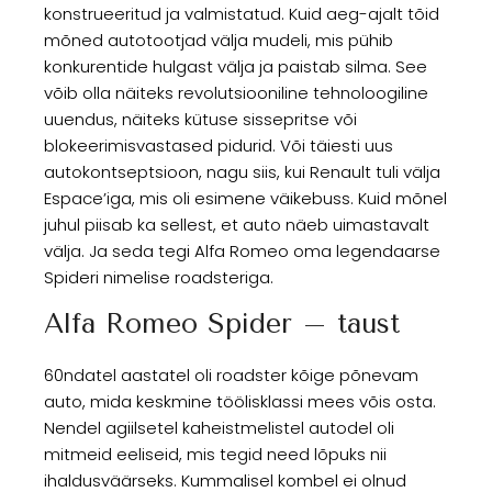
konstrueeritud ja valmistatud. Kuid aeg-ajalt tõid
mõned autotootjad välja mudeli, mis pühib
konkurentide hulgast välja ja paistab silma. See
võib olla näiteks revolutsiooniline tehnoloogiline
uuendus, näiteks kütuse sissepritse või
blokeerimisvastased pidurid. Või täiesti uus
autokontseptsioon, nagu siis, kui Renault tuli välja
Espace’iga, mis oli esimene väikebuss. Kuid mõnel
juhul piisab ka sellest, et auto näeb uimastavalt
välja. Ja seda tegi Alfa Romeo oma legendaarse
Spideri nimelise roadsteriga.
Alfa Romeo Spider – taust
60ndatel aastatel oli roadster kõige põnevam
auto, mida keskmine töölisklassi mees võis osta.
Nendel agiilsetel kaheistmelistel autodel oli
mitmeid eeliseid, mis tegid need lõpuks nii
ihaldusväärseks. Kummalisel kombel ei olnud