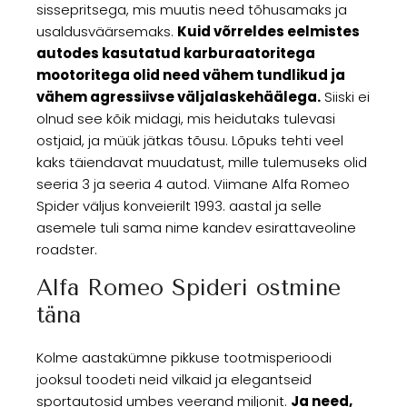
sissepritsega, mis muutis need tõhusamaks ja
usaldusväärsemaks.
Kuid võrreldes eelmistes
autodes kasutatud karburaatoritega
mootoritega olid need vähem tundlikud ja
vähem agressiivse väljalaskehäälega.
Siiski ei
olnud see kõik midagi, mis heidutaks tulevasi
ostjaid, ja müük jätkas tõusu. Lõpuks tehti veel
kaks täiendavat muudatust, mille tulemuseks olid
seeria 3 ja seeria 4 autod. Viimane Alfa Romeo
Spider väljus konveierilt 1993. aastal ja selle
asemele tuli sama nime kandev esirattaveoline
roadster.
Alfa Romeo Spideri ostmine
täna
Kolme aastakümne pikkuse tootmisperioodi
jooksul toodeti neid vilkaid ja elegantseid
sportautosid umbes veerand miljonit.
Ja need,