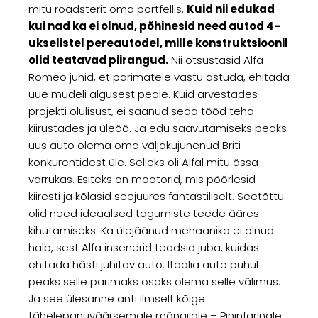
mitu roadsterit oma portfellis.
Kuid nii edukad
kui nad ka ei olnud, põhinesid need autod 4-
ukselistel pereautodel, mille konstruktsioonil
olid teatavad piirangud.
Nii otsustasid Alfa
Romeo juhid, et parimatele vastu astuda, ehitada
uue mudeli algusest peale. Kuid arvestades
projekti olulisust, ei saanud seda tööd teha
kiirustades ja üleöö. Ja edu saavutamiseks peaks
uus auto olema oma väljakujunenud Briti
konkurentidest üle. Selleks oli Alfal mitu ässa
varrukas. Esiteks on mootorid, mis pöörlesid
kiiresti ja kõlasid seejuures fantastiliselt. Seetõttu
olid need ideaalsed tagumiste teede ääres
kihutamiseks. Ka ülejäänud mehaanika ei olnud
halb, sest Alfa insenerid teadsid juba, kuidas
ehitada hästi juhitav auto. Itaalia auto puhul
peaks selle parimaks osaks olema selle välimus.
Ja see ülesanne anti ilmselt kõige
tähelepanuväärsemale mängijale – Pininfarinale.