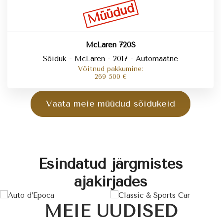
Müüdud
McLaren 720S
Sõiduk - McLaren - 2017 - Automaatne
Võitnud pakkumine:
269 500
€
Vaata meie müüdud sõidukeid
Esindatud järgmistes
ajakirjades
MEIE UUDISED