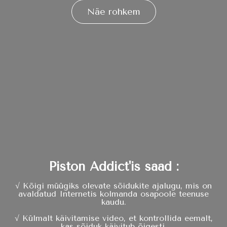
Näe rohkem
Piston Addict'is saad :
√ Kõigi müügiks olevate sõidukite ajalugu, mis on
avaldatud Internetis kolmanda osapoole teenuse
kaudu.
√ Külmalt käivitamise video, et kontrollida eemalt,
kas sõiduk käivitub õigesti.