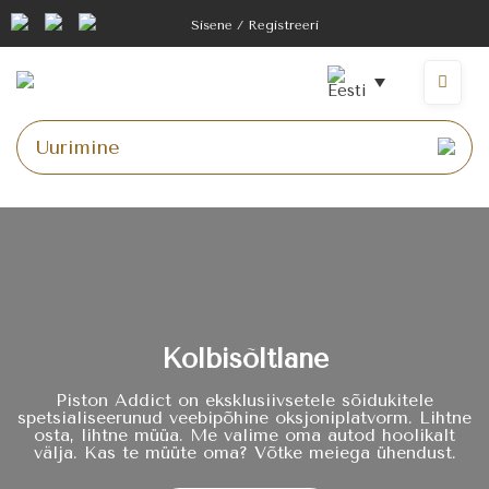
Sisene / Registreeri
Kolbisõltlane
Piston Addict on eksklusiivsetele sõidukitele
spetsialiseerunud veebipõhine oksjoniplatvorm. Lihtne
osta, lihtne müüa. Me valime oma autod hoolikalt
välja. Kas te müüte oma? Võtke meiega ühendust.