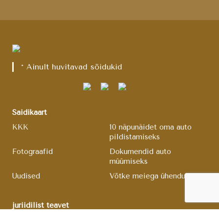
* Ainult huvitavad sõidukid
Saidikaart
KKK
10 näpunäidet oma auto
pildistamiseks
Fotograafid
Dokumendid auto
müümiseks
Uudised
Võtke meiega ühendust
juriidilist teavet