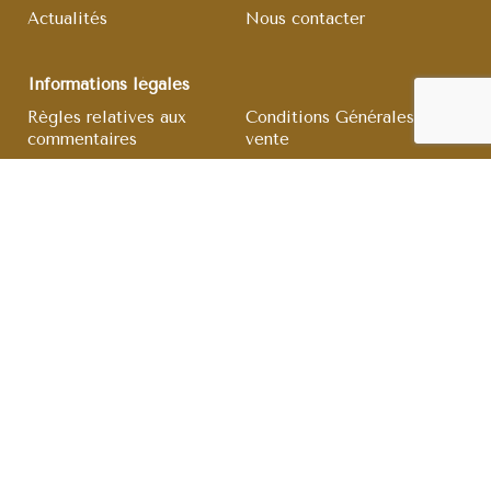
Actualités
Nous contacter
Informations légales
Règles relatives aux
Conditions Générales de
commentaires
vente
Mentions légales
Gestion des cookies
Politique de
confidentialité
Informations
Mon compte
Panier
Soumission