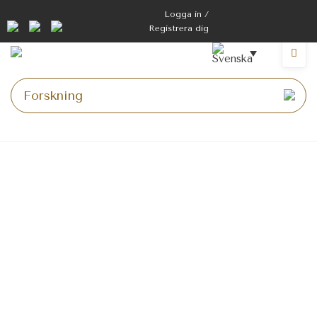
Hoppa
Logga in /
till
Registrera dig
innehåll
Meny
Hemsida
>
Pris