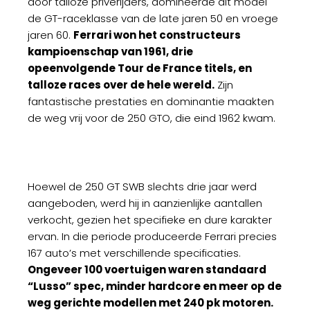
door talloze privérijders, domineerde dit model
de GT-raceklasse van de late jaren 50 en vroege
jaren 60.
Ferrari won het constructeurs
kampioenschap van 1961, drie
opeenvolgende Tour de France titels, en
talloze races over de hele wereld.
Zijn
fantastische prestaties en dominantie maakten
de weg vrij voor de 250 GTO, die eind 1962 kwam.
Hoewel de 250 GT SWB slechts drie jaar werd
aangeboden, werd hij in aanzienlijke aantallen
verkocht, gezien het specifieke en dure karakter
ervan. In die periode produceerde Ferrari precies
167 auto’s met verschillende specificaties.
Ongeveer 100 voertuigen waren standaard
“Lusso” spec, minder hardcore en meer op de
weg gerichte modellen met 240 pk motoren.