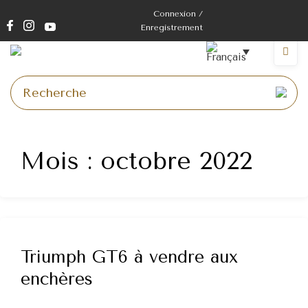
Skip
Connexion /
to
Enregistrement
content
Menu
Mois :
octobre 2022
Triumph GT6 à vendre aux
enchères