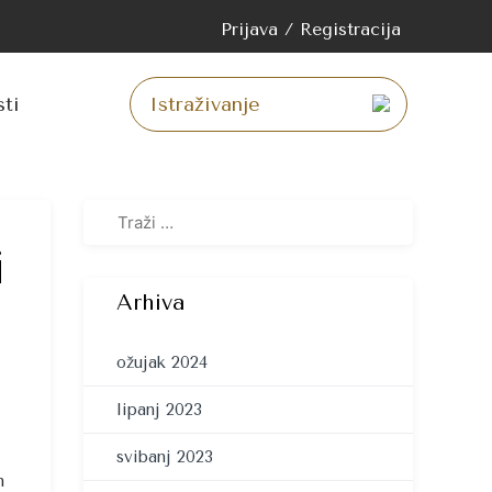
Prijava / Registracija
skoči
žaj
sti
i
Arhiva
ožujak 2024
lipanj 2023
svibanj 2023
n