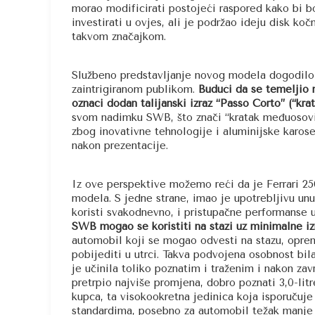
morao modificirati postojeći raspored kako bi bo
investirati u ovjes, ali je podržao ideju disk koč
takvom značajkom.
Službeno predstavljanje novog modela dogodilo 
zaintrigiranom publikom.
Budući da se temeljio n
oznaci dodan talijanski izraz “Passo Corto” (“krat
svom nadimku SWB, što znači “kratak međuosovin
zbog inovativne tehnologije i aluminijske karos
nakon prezentacije.
Iz ove perspektive možemo reći da je Ferrari 2
modela. S jedne strane, imao je upotrebljivu unu
koristi svakodnevno, i pristupačne performanse
SWB mogao se koristiti na stazi uz minimalne izm
automobil koji se mogao odvesti na stazu, opre
pobijediti u utrci. Takva podvojena osobnost bila
je učinila toliko poznatim i traženim i nakon zav
pretrpio najviše promjena, dobro poznati 3,0-lit
kupca, ta visokookretna jedinica koja isporučuj
standardima, posebno za automobil težak manje 