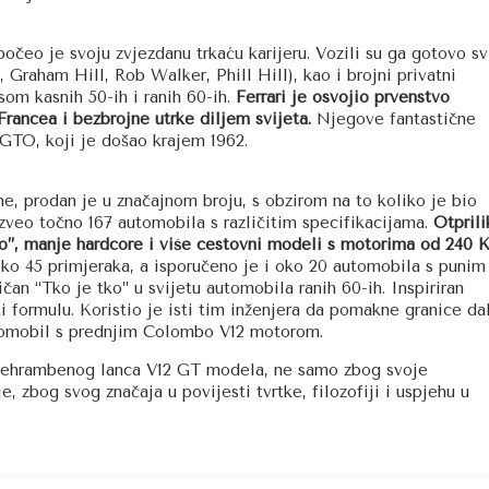
čeo je svoju zvjezdanu trkaću karijeru. Vozili su ga gotovo sv
, Graham Hill, Rob Walker, Phill Hill), kao i brojni privatni
om kasnih 50-ih i ranih 60-ih.
Ferrari je osvojio prvenstvo
 Francea i bezbrojne utrke diljem svijeta.
Njegove fantastične
 GTO, koji je došao krajem 1962.
, prodan je u značajnom broju, s obzirom na to koliko je bio
oizveo točno 167 automobila s različitim specifikacijama.
Otprili
so”, manje hardcore i više cestovni modeli s motorima od 240 K
ko 45 primjeraka, a isporučeno je i oko 20 automobila s punim
ičan “Tko je tko” u svijetu automobila ranih 60-ih. Inspiriran
 formulu. Koristio je isti tim inženjera da pomakne granice da
automobil s prednjim Colombo V12 motorom.
prehrambenog lanca V12 GT modela, ne samo zbog svoje
je, zbog svog značaja u povijesti tvrtke, filozofiji i uspjehu u