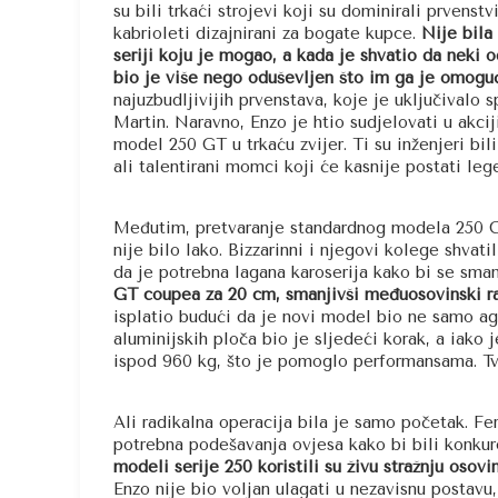
su bili trkaći strojevi koji su dominirali prvens
kabrioleti dizajnirani za bogate kupce.
Nije bila 
seriji koju je mogao, a kada je shvatio da neki 
bio je više nego oduševljen što im ga je omoguć
najuzbudljivijih prvenstava, koje je uključivalo
Martin. Naravno, Enzo je htio sudjelovati u akcij
model 250 GT u trkaću zvijer. Ti su inženjeri bili
ali talentirani momci koji će kasnije postati le
Međutim, pretvaranje standardnog modela 250 GT 
nije bilo lako. Bizzarinni i njegovi kolege shvati
da je potrebna lagana karoserija kako bi se sman
GT coupea za 20 cm, smanjivši međuosovinski
isplatio budući da je novi model bio ne samo agiln
aluminijskih ploča bio je sljedeći korak, a iako
ispod 960 kg, što je pomoglo performansama. Tvrđ
Ali radikalna operacija bila je samo početak. Fer
potrebna podešavanja ovjesa kako bi bili konkure
modeli serije 250 koristili su živu stražnju osov
Enzo nije bio voljan ulagati u nezavisnu postavu