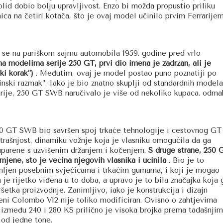
lid dobio bolju upravljivost. Enzo bi možda propustio priliku
nica na četiri kotača, što je ovaj model učinilo prvim Ferrarije
se na pariškom sajmu automobila 1959. godine pred vrlo
a modelima serije 250 GT, prvi dio imena je zadržan, ali je
ki korak”)
. Međutim, ovaj je model postao puno poznatiji po
ski razmak”. Iako je bio znatno skuplji od standardnih modela
erije, 250 GT SWB naručivalo je više od nekoliko kupaca. odma
50 GT SWB bio savršen spoj trkaće tehnologije i cestovnog GT
trašnjost, dinamiku vožnje koja je vlasniku omogućila da ga
 uparene s uzvišenim držanjem i kočenjem.
S druge strane, 250 
jene, što je većina njegovih vlasnika i učinila
. Bio je to
mljen posebnim svjećicama i trkaćim gumama, i koji je mogao
 je rijetko viđena u to doba, a upravo je to bila značajka koja 
ršetka proizvodnje. Zanimljivo, iako je konstrukcija i dizajn
reni Colombo V12 nije toliko modificiran. Ovisno o zahtjevima
e između 240 i 280 KS prilično je visoka brojka prema tadašnjim
od jedne tone.