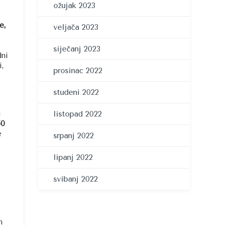
ožujak 2023
e,
veljača 2023
siječanj 2023
dni
i,
prosinac 2022
studeni 2022
i
listopad 2022
50
e
srpanj 2022
lipanj 2022
svibanj 2022
m