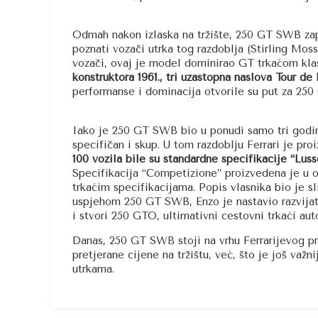
Odmah nakon izlaska na tržište, 250 GT SWB zapo
poznati vozači utrka tog razdoblja (Stirling Moss
vozači, ovaj je model dominirao GT trkaćom klas
konstruktora 1961., tri uzastopna naslova Tour de
performanse i dominacija otvorile su put za 250
Iako je 250 GT SWB bio u ponudi samo tri godine
specifičan i skup. U tom razdoblju Ferrari je pr
100 vozila bile su standardne specifikacije “Lus
Specifikacija “Competizione” proizvedena je u o
trkaćim specifikacijama. Popis vlasnika bio je sl
uspjehom 250 GT SWB, Enzo je nastavio razvijati
i stvori 250 GTO, ultimativni cestovni trkaći 
Danas, 250 GT SWB stoji na vrhu Ferrarijevog 
pretjerane cijene na tržištu, već, što je još važni
utrkama.