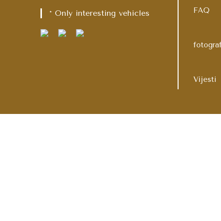
FAQ
* Only interesting vehicles
fotogra
Vijesti