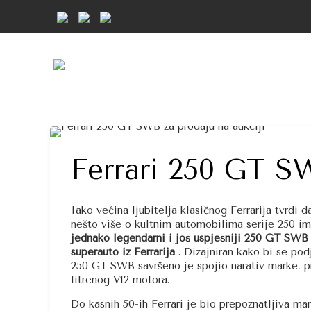
Ferrari 250 GT SW
Iako većina ljubitelja klasičnog Ferrarija tvrdi 
nešto više o kultnim automobilima serije 250 im
jednako legendarni i još uspješniji 250 GT SWB 
superauto iz Ferrarija
. Dizajniran kako bi se pod
250 GT SWB savršeno je spojio narativ marke, p
litrenog V12 motora.
Do kasnih 50-ih Ferrari je bio prepoznatljiva ma