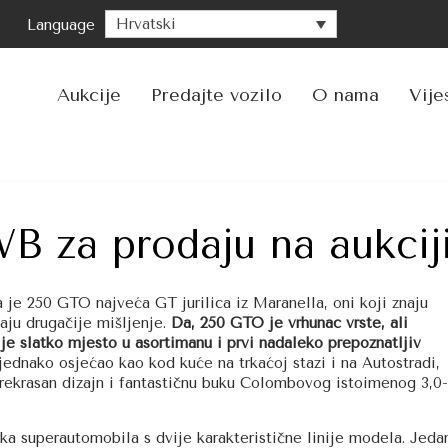
Hrvatski
Language
Pre
na
sadr
Aukcije
Predajte vozilo
O nama
Vije
B za prodaju na aukcij
da je 250 GTO najveća GT jurilica iz Maranella, oni koji znaju
aju drugačije mišljenje.
Da, 250 GTO je vrhunac vrste, ali
je slatko mjesto u asortimanu i prvi nadaleko prepoznatljiv
jednako osjećao kao kod kuće na trkaćoj stazi i na Autostradi,
rekrasan dizajn i fantastičnu buku Colombovog istoimenog 3,0-
rka superautomobila s dvije karakteristične linije modela. Jeda