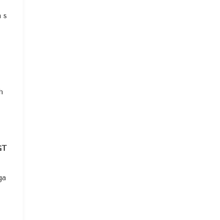
m s
h
GT
ga