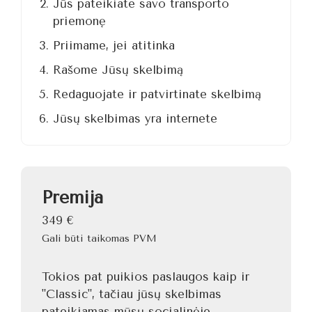
Jūs pateikiate savo transporto
priemonę
Priimame, jei atitinka
Rašome Jūsų skelbimą
Redaguojate ir patvirtinate skelbimą
Jūsų skelbimas yra internete
Premija
349
€
Gali būti taikomas PVM
Tokios pat puikios paslaugos kaip ir
"Classic", tačiau jūsų skelbimas
pateikiamas mūsų socialinėje