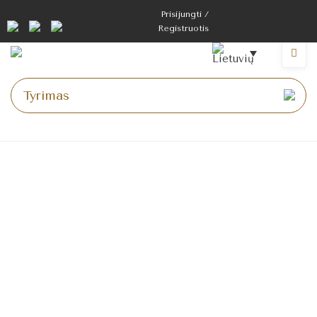
Prisijungti /
Registruotis
Pagrindinis puslapis
>
Pateikimas
Pateikite transporto
priemonę