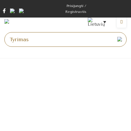
Pereiti
Prisijungti /
prie
Registruotis
turinio
Meniu
Pagrindinis puslapis
>
Aukcionai