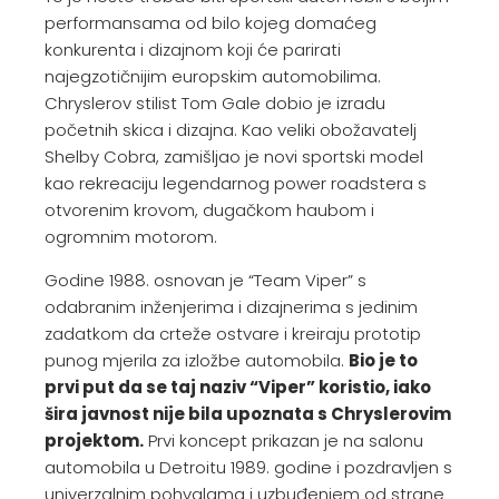
performansama od bilo kojeg domaćeg
konkurenta i dizajnom koji će parirati
najegzotičnijim europskim automobilima.
Chryslerov stilist Tom Gale dobio je izradu
početnih skica i dizajna. Kao veliki obožavatelj
Shelby Cobra, zamišljao je novi sportski model
kao rekreaciju legendarnog power roadstera s
otvorenim krovom, dugačkom haubom i
ogromnim motorom.
Godine 1988. osnovan je “Team Viper” s
odabranim inženjerima i dizajnerima s jedinim
zadatkom da crteže ostvare i kreiraju prototip
punog mjerila za izložbe automobila.
Bio je to
prvi put da se taj naziv “Viper” koristio, iako
šira javnost nije bila upoznata s Chryslerovim
projektom.
Prvi koncept prikazan je na salonu
automobila u Detroitu 1989. godine i pozdravljen s
univerzalnim pohvalama i uzbuđenjem od strane