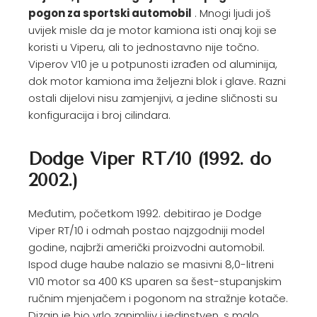
pogon za sportski automobil
. Mnogi ljudi još
uvijek misle da je motor kamiona isti onaj koji se
koristi u Viperu, ali to jednostavno nije točno.
Viperov V10 je u potpunosti izrađen od aluminija,
dok motor kamiona ima željezni blok i glave. Razni
ostali dijelovi nisu zamjenjivi, a jedine sličnosti su
konfiguracija i broj cilindara.
Dodge Viper RT/10 (1992. do
2002.)
Međutim, početkom 1992. debitirao je Dodge
Viper RT/10 i odmah postao najzgodniji model
godine, najbrži američki proizvodni automobil.
Ispod duge haube nalazio se masivni 8,0-litreni
V10 motor sa 400 KS uparen sa šest-stupanjskim
ručnim mjenjačem i pogonom na stražnje kotače.
Dizajn je bio vrlo zanimljiv i jedinstven, s malo