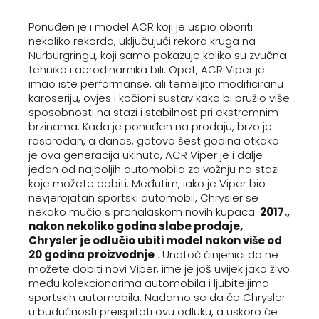
Ponuđen je i model ACR koji je uspio oboriti
nekoliko rekorda, uključujući rekord kruga na
Nurburgringu, koji samo pokazuje koliko su zvučna
tehnika i aerodinamika bili. Opet, ACR Viper je
imao iste performanse, ali temeljito modificiranu
karoseriju, ovjes i kočioni sustav kako bi pružio više
sposobnosti na stazi i stabilnost pri ekstremnim
brzinama. Kada je ponuđen na prodaju, brzo je
rasprodan, a danas, gotovo šest godina otkako
je ova generacija ukinuta, ACR Viper je i dalje
jedan od najboljih automobila za vožnju na stazi
koje možete dobiti. Međutim, iako je Viper bio
nevjerojatan sportski automobil, Chrysler se
nekako mučio s pronalaskom novih kupaca.
2017.,
nakon nekoliko godina slabe prodaje,
Chrysler je odlučio ubiti model nakon više od
20 godina proizvodnje
. Unatoč činjenici da ne
možete dobiti novi Viper, ime je još uvijek jako živo
među kolekcionarima automobila i ljubiteljima
sportskih automobila. Nadamo se da će Chrysler
u budućnosti preispitati ovu odluku, a uskoro će