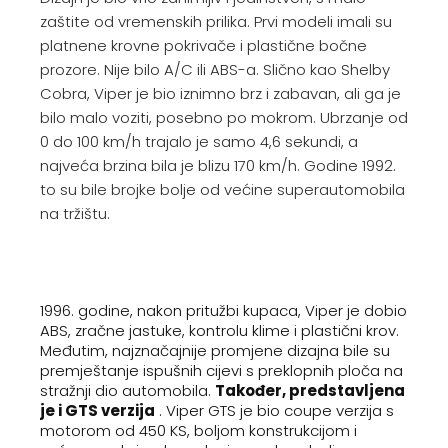
zaštite od vremenskih prilika. Prvi modeli imali su
platnene krovne pokrivače i plastične bočne
prozore. Nije bilo A/C ili ABS-a. Slično kao Shelby
Cobra, Viper je bio iznimno brz i zabavan, ali ga je
bilo malo voziti, posebno po mokrom. Ubrzanje od
0 do 100 km/h trajalo je samo 4,6 sekundi, a
najveća brzina bila je blizu 170 km/h. Godine 1992.
to su bile brojke bolje od većine superautomobila
na tržištu.
1996. godine, nakon pritužbi kupaca, Viper je dobio
ABS, zračne jastuke, kontrolu klime i plastični krov.
Međutim, najznačajnije promjene dizajna bile su
premještanje ispušnih cijevi s preklopnih ploča na
stražnji dio automobila.
Također, predstavljena
je i GTS verzija
. Viper GTS je bio coupe verzija s
motorom od 450 KS, boljom konstrukcijom i