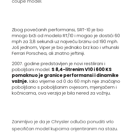
coupe model.
Zbog povećanih performansi, SRT-10 je bio
mnogo brži od modela RT/10 i mogao je dostići 60
mph za 3,8 sekundi uz najveću brzinu od 190 mph.
Još jednom, Viper je bio jednako brz kao i vrhunski
Ferrari Porschea, ali znatno jeftiniji.
2007. godine predstavljen je novi restilirani i
poboljšani model.
S 8,4-litrenim V10 i 600 KS
pomaknuo je granice performansi i dinamike
vožnje.
Iako vrijeme od 0 do 60 mph nije značajno
poboljšano s poboljšanim ovjesom, mjenjačem i
kočnicama, ova verzija je bila nered za vožnju.
Zanimljivo je da je Chrysler odlučio ponuditi vrlo
specifičan model kupcima orijentiranim na stazu.