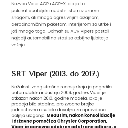
Nazvan Viper ACR i ACR-X, bio je to
polunatjecateljski model s istom izlaznom
snagom, ali mnogo agresivnijim dizajnom,
aerodinamičnim paketom, interijerom za utrke i
još mnogo toga. Odmah su ACR Vipers postali
najbolji automobili na stazi za ozbiljne ljubitelje
vožnje.
SRT Viper (2013. do 2017.)
Nažalost, zbog strašne recesije koja je pogodila
automobilsku industriju 2009. godine, Viper je
otkazan nakon 2010. godine modela. Iako je
prodaja bila stabilna, proizvodne brojke
jednostavno nisu bile dovoljne za opravdana
daljnja ulaganja.
Međutim, nakon konsolidacije
i državne pomoći za Chrysler Corporation,
Viper je ponovno odobren od strane odbora, a