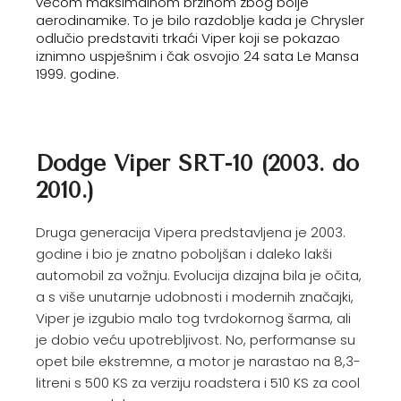
većom maksimalnom brzinom zbog bolje
aerodinamike. To je bilo razdoblje kada je Chrysler
odlučio predstaviti trkaći Viper koji se pokazao
iznimno uspješnim i čak osvojio 24 sata Le Mansa
1999. godine.
Dodge Viper SRT-10 (2003. do
2010.)
Druga generacija Vipera predstavljena je 2003.
godine i bio je znatno poboljšan i daleko lakši
automobil za vožnju. Evolucija dizajna bila je očita,
a s više unutarnje udobnosti i modernih značajki,
Viper je izgubio malo tog tvrdokornog šarma, ali
je dobio veću upotrebljivost. No, performanse su
opet bile ekstremne, a motor je narastao na 8,3-
litreni s 500 KS za verziju roadstera i 510 KS za cool