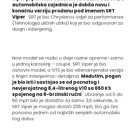
automobilska zajednica je dobila novu i
konačnu verziju prodanu pod imenom SRT
Viper
. SRT je bio Chryslerov odjel za performanse
(Tehnologija uličnih utrka) koji je bio odgovoran za
dizajn i inženjering.
Novi model se nudio u dvije razine opreme i samo
u jednoj karoseriji – coupe. SRT Viper je bio
osnovni model, a GTS je bio višenamjenska verzija
s finijim interijerima i detaljima.
Međutim, pogon
je bio isti i sastojao se od poznatog i
nevjerojatnog 8,4-litrenog V10 sa 650 KS
spojenog na 6-brzinski ručni
. Ubrzanje od 0 do
60 mph bilo je dostižno za samo 3,5 sekunde, a
SRT Viper je mogao dostići 206 mph, što ga čini
ponovno jednim od najbržih serijskih automobila
tog doba.