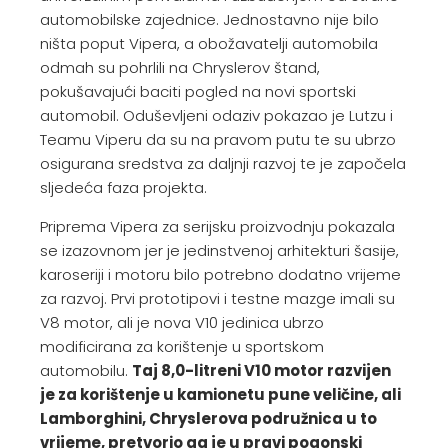
automobilske zajednice. Jednostavno nije bilo
ništa poput Vipera, a obožavatelji automobila
odmah su pohrlili na Chryslerov štand,
pokušavajući baciti pogled na novi sportski
automobil. Oduševljeni odaziv pokazao je Lutzu i
Teamu Viperu da su na pravom putu te su ubrzo
osigurana sredstva za daljnji razvoj te je započela
sljedeća faza projekta.
Priprema Vipera za serijsku proizvodnju pokazala
se izazovnom jer je jedinstvenoj arhitekturi šasije,
karoseriji i motoru bilo potrebno dodatno vrijeme
za razvoj. Prvi prototipovi i testne mazge imali su
V8 motor, ali je nova V10 jedinica ubrzo
modificirana za korištenje u sportskom
automobilu.
Taj 8,0-litreni V10 motor razvijen
je za korištenje u kamionetu pune veličine, ali
Lamborghini, Chryslerova podružnica u to
vrijeme, pretvorio ga je u pravi pogonski