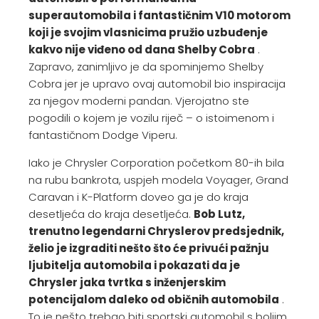
superautomobila i fantastičnim V10 motorom
koji je svojim vlasnicima pružio uzbuđenje
kakvo nije viđeno od dana Shelby Cobra
.
Zapravo, zanimljivo je da spominjemo Shelby
Cobra jer je upravo ovaj automobil bio inspiracija
za njegov moderni pandan. Vjerojatno ste
pogodili o kojem je vozilu riječ – o istoimenom i
fantastičnom Dodge Viperu.
Iako je Chrysler Corporation početkom 80-ih bila
na rubu bankrota, uspjeh modela Voyager, Grand
Caravan i K-Platform doveo ga je do kraja
desetljeća do kraja desetljeća.
Bob Lutz,
trenutno legendarni Chryslerov predsjednik,
želio je izgraditi nešto što će privući pažnju
ljubitelja automobila i pokazati da je
Chrysler jaka tvrtka s inženjerskim
potencijalom daleko od običnih automobila
.
To je nešto trebao biti sportski automobil s boljim