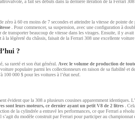
rovalvole, a fait ses débuts dans la dernière itération de la Ferrari 3
de zéro à 60 en moins de 7 secondes et atteindre la vitesse de pointe 
itesse
. Pour commencer, sa suspension, avec une configuration à double tri
 de transporter beaucoup de vitesse dans les virages. Ensuite, il y avait
t à la légèreté du châssis, faisait de la Ferrari 308 une excellente voitur
’hui ?
é, sa rareté et son état général.
Avec le volume de production de toutes
voiture populaire parmi les collectionneurs en raison de sa fiabilité et 
100 000 $ pour les voitures à l’état neuf.
ent évident que la 308 a plusieurs cousines apparemment identiques. L’u
es sont leurs moteurs, ce dernier ayant un petit V8 de 2 litres
. Cela
ction de la cylindrée a entravé les performances, ce que Ferrari a résolu
Il s’agit du modèle construit par Ferrari pour participer au championna