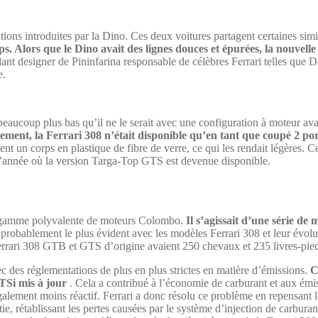
ons introduites par la Dino. Ces deux voitures partagent certaines simil
. Alors que le Dino avait des lignes douces et épurées, la nouvelle 
ant designer de Pininfarina responsable de célèbres Ferrari telles que 
e.
re beaucoup plus bas qu’il ne le serait avec une configuration à moteur 
alement, la Ferrari 308 n’était disponible qu’en tant que coupé 2 p
ient un corps en plastique de fibre de verre, ce qui les rendait légères.
 l’année où la version Targa-Top GTS est devenue disponible.
e la gamme polyvalente de moteurs Colombo.
Il s’agissait d’une série de
t probablement le plus évident avec les modèles Ferrari 308 et leur évolu
Ferrari 308 GTB et GTS d’origine avaient 250 chevaux et 235 livres-pie
ec des réglementations de plus en plus strictes en matière d’émissions.
C
TSi mis à jour
. Cela a contribué à l’économie de carburant et aux émi
galement moins réactif. Ferrari a donc résolu ce problème en repensant
, rétablissant les pertes causées par le système d’injection de carburant