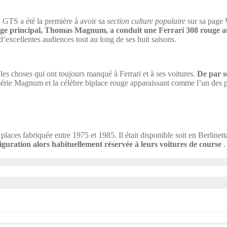
8 GTS a été la première à avoir sa
section culture populaire
sur sa page 
age principal, Thomas Magnum, a conduit une Ferrari 308 rouge aut
u d’excellentes audiences tout au long de ses huit saisons.
les choses qui ont toujours manqué à Ferrari et à ses voitures.
De par s
série Magnum et la célèbre biplace rouge apparaissant comme l’un des p
places fabriquée entre 1975 et 1985. Il était disponible soit en Berline
guration alors habituellement réservée à leurs voitures de course
.