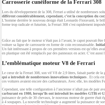
Carrosserie cunéiforme de la Ferrari 308
Lors du développement de la 308, Ferrari a utilisé de nombreuses soluti
diffèrent considérablement, cependant, c’est la conception du corps
L’homme derrière le nouveau design était Leonardo Fioravanti, le brill
forme trop radicale et futuriste, la Ferrari 308 s’est rapidement imposé
Grâce au fait que le moteur n’était pas à l’avant, le capot pouvait êt
voiture sa ligne de carrosserie en forme de coin reconnaissable.
Initi
Un fait intéressant à propos de ces premières versions est qu’elles ava
en plastique ont été remplacés par des panneaux en acier. C’est aussi
L’emblématique moteur V8 de Ferrari
Le cœur de la Ferrari 308, son vif V8 de 2,9 litres, faisait partie d
qui a introduit de nombreuses innovations techniques
. Et cela es
ces voitures avaient encore des carburateurs. Avec elle, les modèles 
Cependant, une telle configuration à l’ancienne n’allait pas de pair av
carburant en 1980, lorsqu’ils ont introduit les modèles GTBi et G
puissance de près de 30 chevaux, le nouveau moteur de guerre était é
à 4 soupapes. La nouvelle technologie a augmenté la puissance de sortie