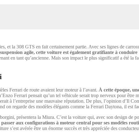
, et la 308 GTS en fait certainement partie. Avec ses lignes de carrosse
 suspension agile, cette voiture est également gratifiante à conduire
enant en tant qu’ancienne. Mais son impact le plus significatif a été la f
i
les Ferrari de route avaient leur moteur à l’avant.
À cette époque, un
qu’Enzo Ferrari pensait qu’un tel véhicule serait trop nerveux pour être m
nerait à l’entreprise une mauvaise réputation. De plus, l’opinion d’Il C
uand on regarde des modèles élégants comme la Ferrari Daytona, il est faci
mborgini, présentera la Miura. C’est la voiture qui, avec son design de 
e passer aux configurations à moteur central pour ses modèles routi
ure s’est avérée être un énorme succès et très appréciée des conducteurs,