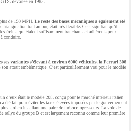
08 GTS, dévoilée en 1983.
de plus de 150 MPH.
Le reste des bases mécaniques a également été
angulation tout autour, était très flexible. Cela signifiait qu’il
 les freins, qui étaient suffisamment tranchants et adhérents pour
e à conduire.
 ses variantes s’élevant à environ 6000 véhicules, la Ferrari 308
de son attrait emblématique. C’est particulièrement vrai pour le modèle
n d’eux était le modèle 208, conçu pour le marché intérieur italien.
 a été fait pour éviter les taxes élevées imposées par le gouvernement
 plus tard en installant une paire de turbocompresseurs. La voie de
t de rallye du groupe B et est largement reconnu comme leur première