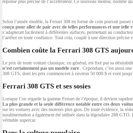
réponse plus précise de l’accélérateur. Ce nouveau moteur, nommé quatt
Selon l’année modèle, la Ferrari 308 en forme de coin pouvait passer 
conçu pour aller de pair avec de telles performances et une telle v
s’adapterait facilement à différentes surfaces, permettant au conducteur
l’arrêter en toute confiance. Tout cela, couplé à une direction précise e
Combien coûte la Ferrari 308 GTS aujourd
Le prix de toute voiture classique, en général, est fixé par sa désirabilit
n’est certainement pas un modèle rare
. Cependant, c’est aussi une 
308 GTS, dont les prix commencent à environ 50 000 $ et vont jusqu’à 
Ferrari 308 GTS et ses sosies
Lorsque l’on regarde la gamme Ferrari de l’époque, il devient rapidem
La plus grande et la seule différence notable entre ces deux voitur
sur les voitures avec des moteurs plus gros. De toute évidence, la rédu
suralimentation a également été utilisée dans la légendaire 288 GTO. 
véritable supercar.
Dans la culture populaire