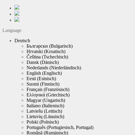
Language
Deutsch
Български
(
Bulgarisch
)
Hrvatski
(
Kroatisch
)
Čeština
(
Tschechisch
)
Dansk
(
Dänisch
)
Nederlands
(
Niederländisch
)
English
(
Englisch
)
Eesti
(
Estnisch
)
Suomi
(
Finnisch
)
Français
(
Französisch
)
Ελληνικά
(
Griechisch
)
Magyar
(
Ungarisch
)
Italiano
(
Italienisch
)
Latviešu
(
Lettisch
)
Lietuvių
(
Litauisch
)
Polski
(
Polnisch
)
Português
(
Portugiesisch, Portugal
)
Română
(
Rumänisch
)