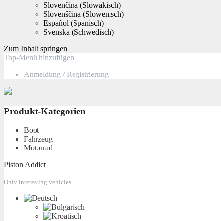
Slovenčina
(
Slowakisch
)
Slovenščina
(
Slowenisch
)
Español
(
Spanisch
)
Svenska
(
Schwedisch
)
Zum Inhalt springen
Top-Menü hinzufügen
Anmeldung / Registrierung
Produkt-Kategorien
Boot
Fahrzeug
Motorrad
Piston Addict
Only interesting vehicles