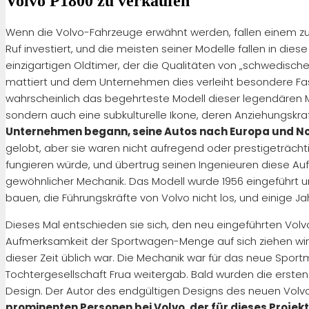
Volvo P1800 zu verkaufen
Wenn die Volvo-Fahrzeuge erwähnt werden, fallen einem zue
Ruf investiert, und die meisten seiner Modelle fallen in di
einzigartigen Oldtimer, der die Qualitäten von „schwedischem
mattiert und dem Unternehmen dies verleiht besondere Faszi
wahrscheinlich das begehrteste Modell dieser legendären M
sondern auch eine subkulturelle Ikone, deren Anziehungskraf
Unternehmen begann, seine Autos nach Europa und No
gelobt, aber sie waren nicht aufregend oder prestigeträch
fungieren würde, und übertrug seinen Ingenieuren diese Au
gewöhnlicher Mechanik. Das Modell wurde 1956 eingeführt und
bauen, die Führungskräfte von Volvo nicht los, und einige Ja
Dieses Mal entschieden sie sich, den neu eingeführten Volvo
Aufmerksamkeit der Sportwagen-Menge auf sich ziehen wird
dieser Zeit üblich war. Die Mechanik war für das neue Spor
Tochtergesellschaft Frua weitergab. Bald wurden die erste
Design. Der Autor des endgültigen Designs des neuen Volvo w
prominenten Personen bei Volvo, der für dieses Projek