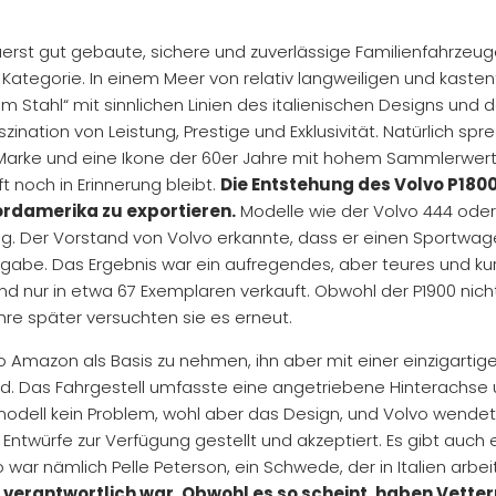
rst gut gebaute, sichere und zuverlässige Familienfahrzeuge
ese Kategorie. In einem Meer von relativ langweiligen und kas
 Stahl“ mit sinnlichen Linien des italienischen Designs und d
nation von Leistung, Prestige und Exklusivität. Natürlich sp
arke und eine Ikone der 60er Jahre mit hohem Sammlerwert is
t noch in Erinnerung bleibt.
Die Entstehung des Volvo P180
rdamerika zu exportieren.
Modelle wie der Volvo 444 ode
tig. Der Vorstand von Volvo erkannte, dass er einen Sportw
fgabe. Das Ergebnis war ein aufregendes, aber teures und k
 nur in etwa 67 Exemplaren verkauft. Obwohl der P1900 nicht e
hre später versuchten sie es erneut.
 Amazon als Basis zu nehmen, ihn aber mit einer einzigartige
. Das Fahrgestell umfasste eine angetriebene Hinterachse 
tmodell kein Problem, wohl aber das Design, und Volvo wendet
n Entwürfe zur Verfügung gestellt und akzeptiert. Es gibt a
ar nämlich Pelle Peterson, ein Schwede, der in Italien arbei
t verantwortlich war. Obwohl es so scheint, haben Vette